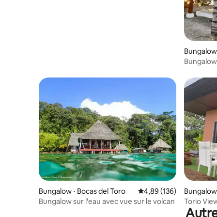
Bungalow 
Bungalows
Bungalow ⋅ Bocas del Toro
Évaluation moyenne sur 
4,89 (136)
Bungalow 
Bungalow sur l'eau avec vue sur le volcan
Torio Vie
Autre