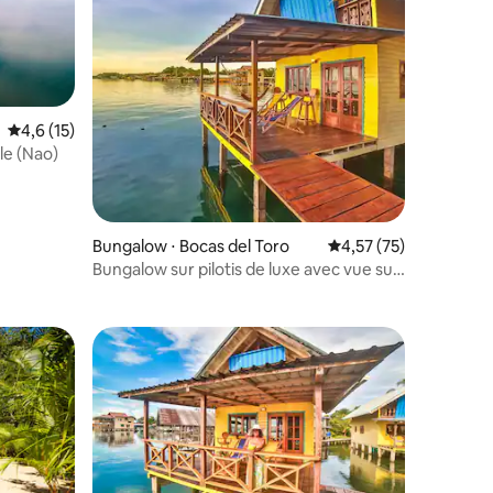
Évaluation moyenne sur la base de 15 commentaires : 4,6 sur 5
4,6 (15)
le (Nao)
ntaires : 4,63 sur 5
Bungalow ⋅ Bocas del Toro
Évaluation moyenne su
4,57 (75)
Bungalow sur pilotis de luxe avec vue sur
la mer