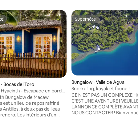
te
Superhôte
te
Superhôte
Bungalow ⋅ Valle de Agua
 la base de 77 commentaires : 4,88 sur 5
⋅ Bocas del Toro
Snorkeling, kayak et faune !
Hyacinth - Escapade en bord
CE N'EST PAS UN COMPLEXE HÔ
ns la jungle
nth Bungalow de Macaw
C'EST UNE AVENTURE ! VEUILLE
 est un lieu de repos raffiné
L'ANNONCE COMPLÈTE AVANT
s Antilles, à deux pas de l'eau
NOUS CONTACTER ! Bienvenue à
Carenero. Les intérieurs d'un
Ojo Bio Panama – une propriét
tant, le bois de qualité et les
de 13 acres sur l'île principale d
intage soigneusement
Bocas del Toro ! Explorez notre 
nées reflètent le design
oiseaux, grenouilles venimeuse