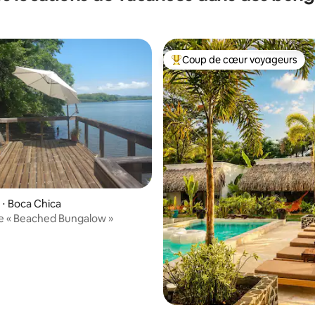
Coup de cœur voyageurs
Coups de cœur voyageurs les p
⋅ Boca Chica
e « Beached Bungalow »