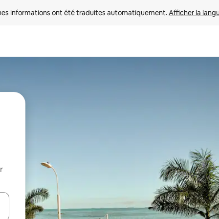
nes informations ont été traduites automatiquement. 
Afficher la lang
r
hes vers le haut et vers le bas pour les parcourir ou en appuyant et en fai