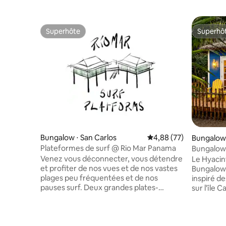
Superhôte
Superhô
Superhôte
Superhô
Bungalow ⋅ San Carlos
Évaluation moyenne sur
4,88 (77)
Bungalow 
Plateformes de surf @ Rio Mar Panama
Bungalow 
de mer da
Venez vous déconnecter, vous détendre
Le Hyaci
et profiter de nos vues et de nos vastes
Bungalows
plages peu fréquentées et de nos
inspiré de
pauses surf. Deux grandes plates-
sur l'île 
formes couvertes en plein air perchent
blanc écla
entre des arbres fruitiers et indigènes au
pièces v
sommet d'une petite colline
sélection
surplombant les cimes des arbres de