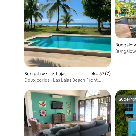
Bungalow 
Bungalow 
Bungalow ⋅ Las Lajas
Évaluation moyenne s
4,57 (7)
Deux perles - Las Lajas Beach Front
Casita 2 personnes
Superhô
Superhô