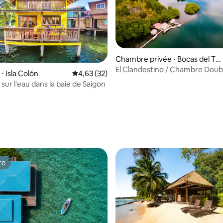
Chambre privée ⋅ Bocas del Tor
o Province
El Clandestino / Chambre Doub
⋅ Isla Colón
Évaluation moyenne sur la base de 32 comme
4,63 (32)
sur l'eau dans la baie de Saigon
ur la base de 7 commentaires : 4,57 sur 5
te
te