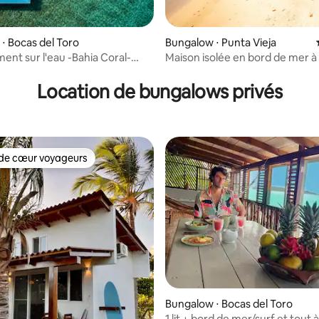
⋅ Bocas del Toro
Bungalow ⋅ Punta Vieja
nt sur l'eau -Bahia Coral-
Maison isolée en bord de mer à
e sur la base de 5 commentaires : 5 sur 5
 toro
Resort
Location de bungalows privés
de cœur voyageurs
 cœur voyageurs les plus appréciés
Bungalow ⋅ Bocas del Toro
1 lit + bord de mer/surf et tout à