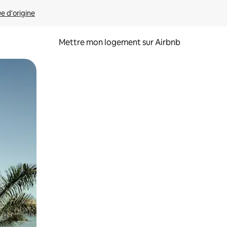
ue d'origine
Mettre mon logement sur Airbnb
sant glisser.