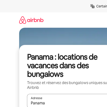
Aller
Certai
directement
au
contenu
Panama : locations de
vacances dans des
bungalows
Trouvez et réservez des bungalows uniques su
Airbnb
Adresse
Lorsque les résultats s'affichent, utilisez les flèc