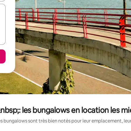
sp;: les bungalows en location les m
s bungalows sont très bien notés pour leur emplacement, leur