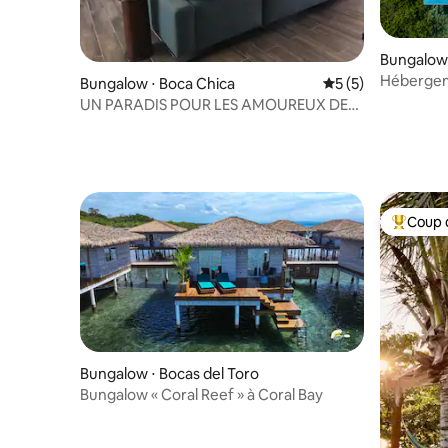
Bungalow 
Hébergeme
Bungalow ⋅ Boca Chica
Évaluation moyenn
5 (5)
Bocas del
UN PARADIS POUR LES AMOUREUX DE
LA PLAGE, serein, grande maison de
maître
Coup 
Coups de
Bungalow ⋅ Bocas del Toro
Bungalow « Coral Reef » à Coral Bay