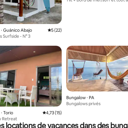
proximité !
⋅ Guánico Abajo
Évaluation moyenne sur la base de 22 co
5 (22)
 Surfside - N° 3
Bungalow ⋅ PA
Bungalows privés
la base de 136 commentaires : 4,89 sur 5
⋅ Torio
Évaluation moyenne sur la base de 15 comme
4,73 (15)
w Retreat
s locations de vacances dans des bun