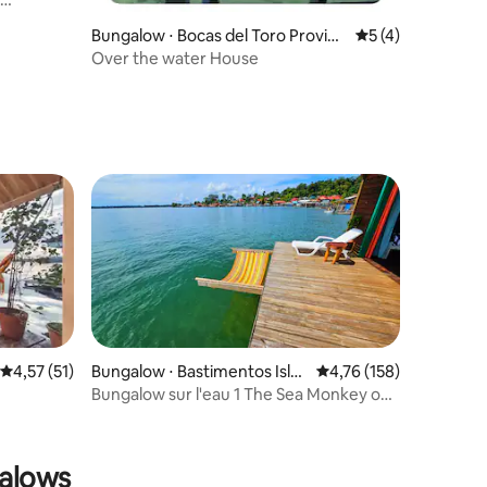
Bungalow ⋅ Bocas del Toro Provinc
Évaluation moyenn
5 (4)
e
Over the water House
mmentaires : 5 sur 5
Évaluation moyenne sur la base de 51 commentaires : 4,57 sur 5
4,57 (51)
Bungalow ⋅ Bastimentos Isla
Évaluation moyenne sur
4,76 (158)
nd
Bungalow sur l'eau 1 The Sea Monkey on
Bastimentos
ntaires : 4,73 sur 5
galows