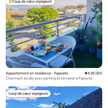
Coup de cœur voyageurs
Coups de cœur voyageurs les plus appréciés
Appartement en résidence ⋅ Papeete
Évaluation mo
4,95 (84)
Charmant studio avec parking et terrasse à Papeete
Coup de cœur voyageurs
Coup de cœur voyageurs