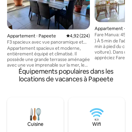
Appartement ⋅ Pa
Fare Manua: 45m2, 
Appartement ⋅ Papeete
Évaluation moyenne sur la base 
4,92 (224)
wifi, centre
⟩ À 5 min de l’aéro
F3 spacieux avec vue panoramique et
min à pied du cœu
piscine
Appartement spacieux et moderne,
voiture). Dans un quartier calme,
entièrement équipé et climatisé. Il
appréciez Fare M
possède une grande terrasse aménagée
cosy, moderne et 
avec une vue imprenable sur la mer, le
balcon : ⟶ Rénové en octobre 2024 ; ⟶
Équipements populaires dans les
port de Papeete et la montagne. Il est
Matelas orthopédi
idéalement situé à Papeete au 3e étage
locations de vacances à Papeete
de qualité ; ⟶ Wi-
d'une résidence récente et sécurisée
sécurisé ; ⟶ Clima
avec piscine, à 5 mn de l'aéroport, à 7 mn
Résidence sécuris
du centre-ville et de ses principales
⟶ Marché de Pape
attractions (la place Toata et ses
commerces à prox
restaurants, la promenade du front de
privé gratuit. ⟩ Réservez dès maintenant
mer, les roulottes de la place Vaiete, le
votre séjour à Tahit
marché de Papeete, le quai des ferrys,
etc.)
Cuisine
Wifi