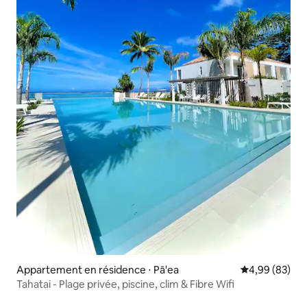
Appartement en résidence ⋅ Pā'ea
Évaluation mo
4,99 (83)
Tahatai - Plage privée, piscine, clim & Fibre Wifi