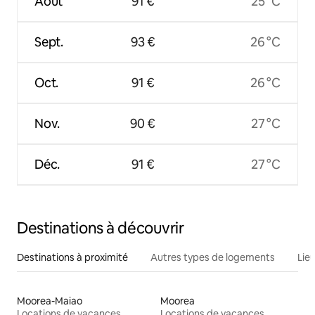
Août
91 €
25 °C
Sept.
93 €
26 °C
Oct.
91 €
26 °C
Nov.
90 €
27 °C
Déc.
91 €
27 °C
Destinations à découvrir
Destinations à proximité
Autres types de logements
Lie
Moorea-Maiao
Moorea
Locations de vacances
Locations de vacances