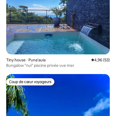
Tiny house ⋅ Puna'auia
Évaluation mo
4,96 (53)
Bungalow "nui" piscine privée vue mer
Coup de cœur voyageurs
Coup de cœur voyageurs