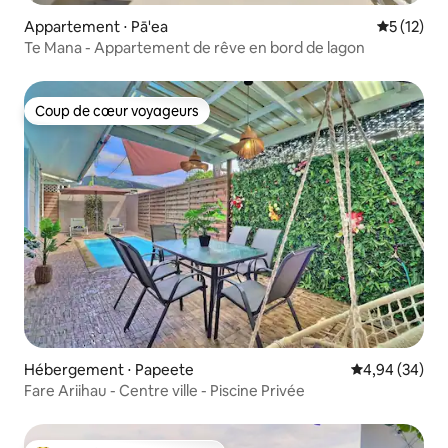
Appartement ⋅ Pā'ea
Évaluation
5 (12)
Te Mana - Appartement de rêve en bord de lagon
Coup de cœur voyageurs
Coup de cœur voyageurs
Hébergement ⋅ Papeete
Évaluation mo
4,94 (34)
Fare Ariihau - Centre ville - Piscine Privée