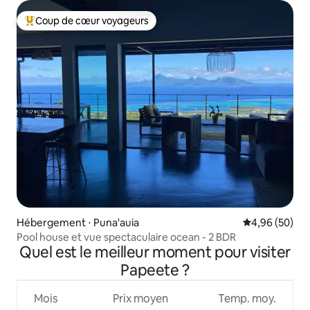
Coup de cœur voyageurs
Coups de cœur voyageurs les plus appréciés
Hébergement ⋅ Puna'auia
Évaluation mo
4,96 (50)
Pool house et vue spectaculaire ocean - 2 BDR
Quel est le meilleur moment pour visiter
Papeete ?
Mois
Prix moyen
Temp. moy.