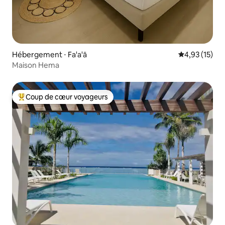
Hébergement ⋅ Fa'a'ā
Évaluation mo
4,93 (15)
Maison Hema
Coup de cœur voyageurs
Coups de cœur voyageurs les plus appréciés