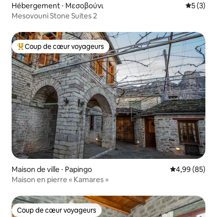
Hébergement ⋅ Μεσοβούνι
Évaluatio
5 (3)
Mesovouni Stone Suites 2
Coup de cœur voyageurs
Coups de cœur voyageurs les plus appréciés
Maison de ville ⋅ Papingo
Évaluation mo
4,99 (85)
Maison en pierre « Kamares »
Coup de cœur voyageurs
Coup de cœur voyageurs