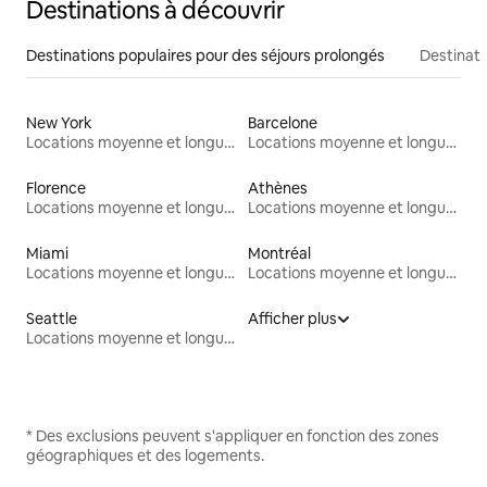
Destinations à découvrir
Destinations populaires pour des séjours prolongés
Destinati
New York
Barcelone
Locations moyenne et longue durée
Locations moyenne et longue durée
Florence
Athènes
Locations moyenne et longue durée
Locations moyenne et longue durée
Miami
Montréal
Locations moyenne et longue durée
Locations moyenne et longue durée
Seattle
Afficher plus
Locations moyenne et longue durée
* Des exclusions peuvent s'appliquer en fonction des zones
géographiques et des logements.