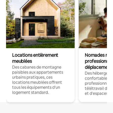
Locations entièrement
Nomades num
meublées
professionnel
déplacement
Des cabanes de montagne
paisibles aux appartements
Des hébergem
urbains pratiques, ces
confortables p
locations meublées offrent
professionnels
tous les équipements d'un
télétravail dis
logement standard.
et d'espaces de