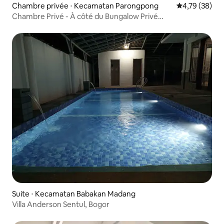
Chambre privée ⋅ Kecamatan Parongpong
Évaluation mo
4,79 (38)
Chambre Privé - À côté du Bungalow Privé
(PARONGPONG)
Suite ⋅ Kecamatan Babakan Madang
Villa Anderson Sentul, Bogor