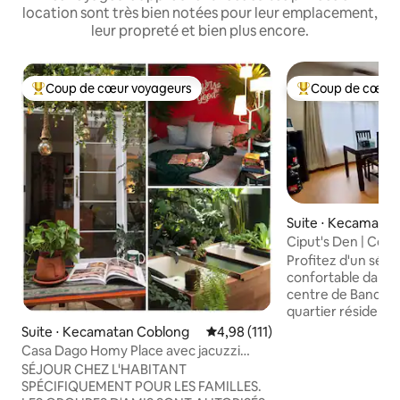
location sont très bien notées pour leur emplacement,
leur propreté et bien plus encore.
Coup de cœur voyageurs
Coup de cœur 
Coups de cœur voyageurs les plus appréciés
Coups de cœur vo
Suite ⋅ Kecamatan
Ciput's Den | Cent
PVJ et Ciwalk | Wi-
Profitez d'un séjou
confortable dans u
centre de Bandung. Située dan
quartier résidenti
offre le parfait éq
Suite ⋅ Kecamatan Coblong
Évaluation moyenne sur la base 
4,98 (111)
détente, à seule
Casa Dago Homy Place avec jacuzzi
des endroits les p
emplacement stratégique @BDG
SÉJOUR CHEZ L'HABITANT
Bandung : 🛍️ Paris Van Java : 700 m 🏞️
SPÉCIFIQUEMENT POUR LES FAMILLES.
Promenade de Ciha