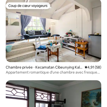
Coup de cœur voyageurs
Coup de cœur voyageurs
Chambre privée ⋅ Kecamatan Cibeunying Kale
Évaluation mo
4,91 (58)
r
Appartement romantique d'une chambre avec fresque
grecque à DagoEVCharger.