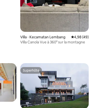
ntaires : 4,95 sur 5
Villa ⋅ Kecamatan Lembang
Évaluation moyenne su
4,98 (49)
Villa Canola Vue à 360° sur la montagne
Superhôte
Superhôte