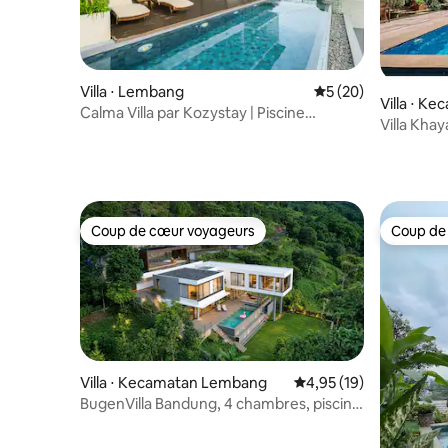
Villa ⋅ Lembang
Évaluation moyenne 
5 (20)
Villa ⋅ K
Calma Villa par Kozystay | Piscine
adang
Villa Kha
chauffée | Bandung
privée 26
Coup de cœur voyageurs
Coup de
Coup de cœur voyageurs
Coup de
Villa ⋅ Kecamatan Lembang
Évaluation moyenne su
4,95 (19)
BugenVilla Bandung, 4 chambres, piscine
chauffée