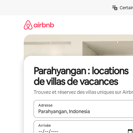
Aller
Certai
directement
au
contenu
Parahyangan : locations
de villas de vacances
Trouvez et réservez des villas uniques sur Airb
Adresse
Lorsque les résultats s'affichent, utilisez les flèc
Arrivée