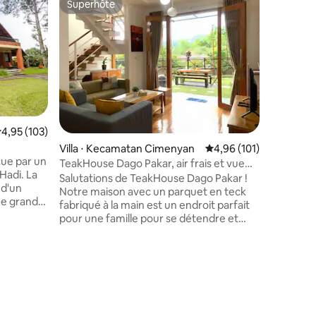
Superhôte
Superhô
Superhôte
Superhô
Maison G
modern
Plus qu'un
House est
amis peuv
créer en
Avec son 
scandina
accueilla
avec soin
valuation moyenne sur la base de 103 commentaires : 4,95 sur 5
4,95 (103)
chez vous
Villa ⋅ Kecamatan Cimenyan
Évaluation moyenne sur
4,96 (101)
Bandung,
çue par un
centre c
TeakHouse Dago Pakar, air frais et vue
 Hadi. La
principal
sur la verdure
Salutations de TeakHouse Dago Pakar !
 d'un
offre le p
Notre maison avec un parquet en teck
une grande
tranquill
fabriqué à la main est un endroit parfait
 sportifs,
pour une famille pour se détendre et
 d'une
profiter d'une atmosphère calme et
ous sommes
confortable. Il se trouve dans la zone
fraîche, à l'intérieur de la belle station
taires : 4,85 sur 5
balnéaire résidentielle et à seulement
 d'école,
quelques minutes en voiture de certains
iture,
endroits culinaires et zones touristiques
nt 30
dans le nord de Bandung. Vous pourrez