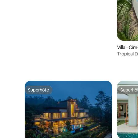
Villa ⋅ C
Tropical 
cuisine et
Superhôte
Superhô
Superhôte
Superhô