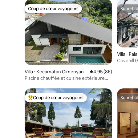
Coup de cœur voyageurs
Superhô
Coup de cœur voyageurs
Superhô
Villa ⋅ Pa
Covehill 
Villa ⋅ Kecamatan Cimenyan
Évaluation moyenne sur
4,95 (86)
Piscine chauffée et cuisine extérieure
@Incognito.Bandung
Coup de cœur voyageurs
Superhô
Coups de cœur voyageurs les plus appréciés
Superhô