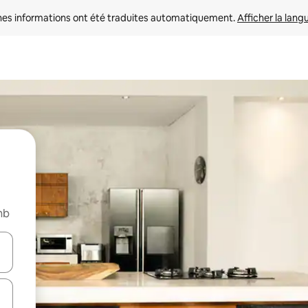
nes informations ont été traduites automatiquement. 
Afficher la lang
nb
hes vers le haut et vers le bas pour les parcourir ou en appuyant et en fai