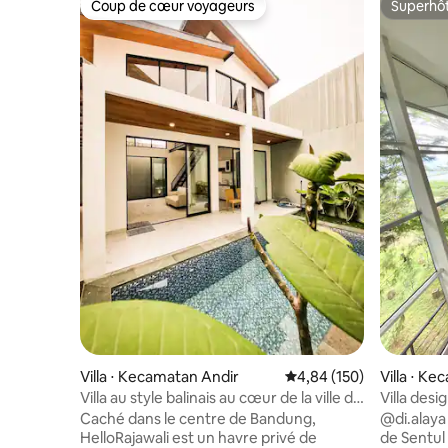
Coup de cœur voyageurs
Superhô
Coup de cœur voyageurs
Superhô
Villa ⋅ Kecamatan Andir
Évaluation moyenne sur 
4,84 (150)
Villa ⋅ K
adang
Villa au style balinais au cœur de la ville de
Villa des
Bandung
Sentul K
Caché dans le centre de Bandung,
@di.alaya 
HelloRajawali est un havre privé de
de Sentul