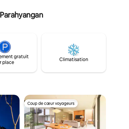
t à
vous détendre en famille dans ce
ses
logement paisible et profiter du dîner
à Parahyangan
barbecue en plein air dans notre jardin.
ement gratuit
Climatisation
r place
Coup de cœur voyageurs
Coup de cœur voyageurs