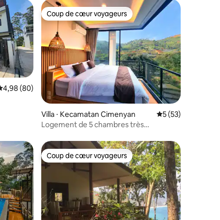
Coup de cœur voyageurs
Coup de cœur voyageurs
mmentaires : 5 sur 5
Évaluation moyenne sur la base de 80 commentaires : 4,98 sur 5
4,98 (80)
Villa ⋅ Kecamatan Cimenyan
Évaluation moyenne
5 (53)
Logement de 5 chambres très
instagrammable | Billard | Jacuzzi en
option
Coup de cœur voyageurs
lus appréciés
Coup de cœur voyageurs