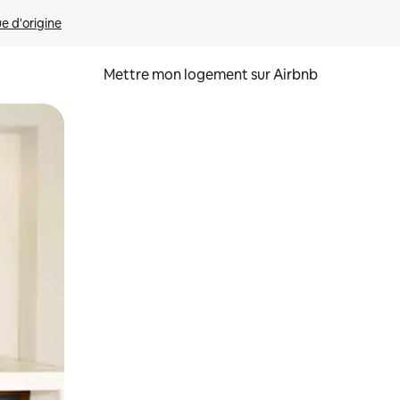
ue d'origine
Mettre mon logement sur Airbnb
sant glisser.