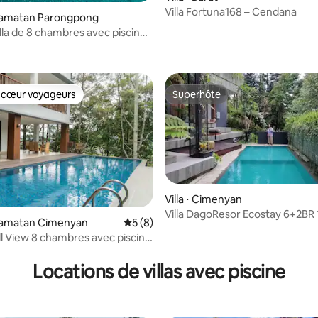
Villa Fortuna168 – Cendana
ecamatan Parongpong
lla de 8 chambres avec piscine
e sur la base de 3 commentaires : 5 sur 5
cue à Lembang
 cœur voyageurs
Superhôte
 cœur voyageurs
Superhôte
Villa ⋅ Cimenyan
Villa DagoResor Ecostay 6+2BR
ecamatan Cimenyan
Évaluation moyenne sur la base de 8 co
5 (8)
Piscine Jardin BBQ
ll View 8 chambres avec piscine
ur la base de 3 commentaires : 4,67 sur 5
auffée
Locations de villas avec piscine