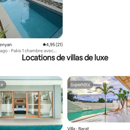
Monique
imenyan
Évaluation moyenne sur la base de 21 comme
4,95 (21)
Dago - Pakis 1 chambre avec
Locations de villas de luxe
 piscine
te
Superhôte
te
Superhôte
Villa ⋅ Barat