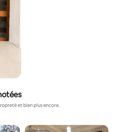
 notées
ropreté et bien plus encore.
Villa ⋅ P