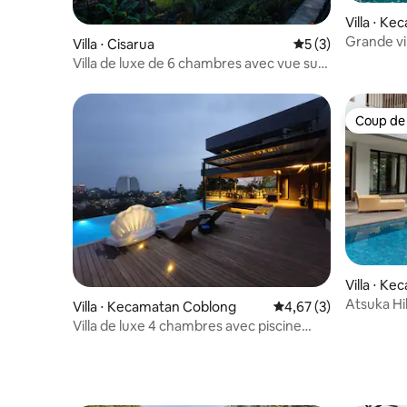
Villa ⋅ K
Grande vi
Villa ⋅ Cisarua
Évaluation moyenn
5 (3)
et barbe
Villa de luxe de 6 chambres avec vue sur
la forêt de pins et la montagne
Coup de
Coup de
Villa ⋅ K
Atsuka Hi
Villa ⋅ Kecamatan Coblong
Évaluation moyenne s
4,67 (3)
privée ch
Villa de luxe 4 chambres avec piscine
chauffée et vue | Amulya