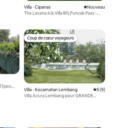
Villa ⋅ Cipanas
Nouvel hébergement
Nouveau
The Lavana à la Villa BIS Puncak Pass -
78 personnes
Coup de cœur voyageurs
Coup de cœur voyageurs
 17peo
mmentaires : 5 sur 5
Villa ⋅ Kecamatan Lembang
Évaluation moyenn
5 (9)
Villa Azura Lembang pour GRANDE
famille