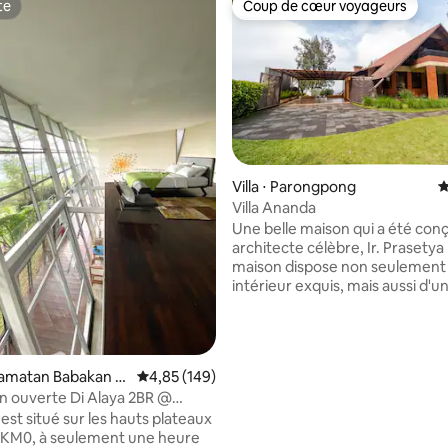
te
Coup de cœur voyageurs
te
Coup de cœur voyageurs
Villa ⋅ Parongpong
É
Villa Ananda
Une belle maison qui a été con
architecte célèbre, Ir. Prasetya
maison dispose non seulement
intérieur exquis, mais aussi d'
cour pour toutes sortes de jeux
de grands espaces communs et
vue imprenable sur la ville. N
en mesure d'accueillir jusqu'à
la base de 150 commentaires : 4,84 sur 5
ecamatan Babakan M
Évaluation moyenne sur la base de 149 commen
4,85 (149)
30 personnes, parfait pour un
ign ouverte Di Alaya 2BR @
rassemblement d'entreprise ou
M0
est situé sur les hauts plateaux
et des retraites familiales. En vo
 KM0, à seulement une heure
notre villa est située à seuleme