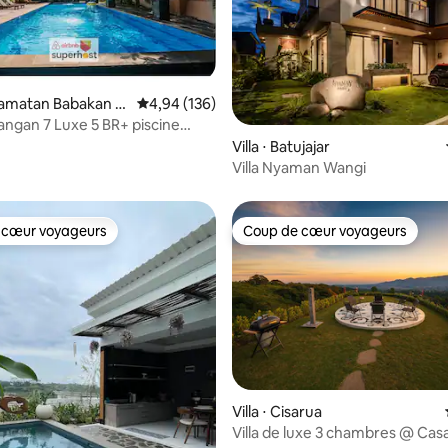
sur la base de 20 commentaires : 5 sur 5
ecamatan Babakan M
Évaluation moyenne sur la base de 136 commen
4,94 (136)
yangan 7 Luxe 5 BR+ piscine
 personnes
Villa ⋅ Batujajar
Villa Nyaman Wangi
 cœur voyageurs
Coup de cœur voyageurs
 cœur voyageurs
Coup de cœur voyageurs
r la base de 19 commentaires : 4,95 sur 5
Villa ⋅ Cisarua
Villa de luxe 3 chambres @ Cas