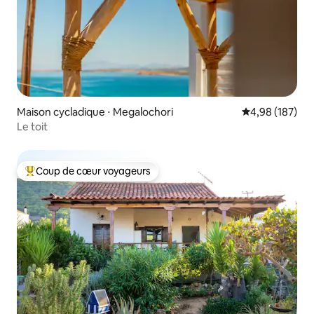
Maison cycladique ⋅ Megalochori
Évaluation moy
4,98 (187)
Le toit
Coup de cœur voyageurs
Coups de cœur voyageurs les plus appréciés