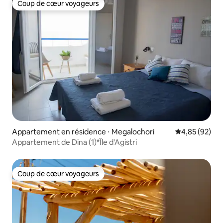
Coup de cœur voyageurs
Coup de cœur voyageurs
Appartement en résidence ⋅ Megalochori
Évaluation mo
4,85 (92)
Appartement de Dina (1)*Île d'Agistri
Coup de cœur voyageurs
Coup de cœur voyageurs