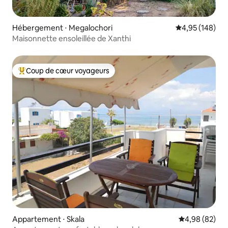
Hébergement ⋅ Megalochori
Évaluation moy
4,95 (148)
Maisonnette ensoleillée de Xanthi
Coup de cœur voyageurs
Coups de cœur voyageurs les plus appréciés
Appartement ⋅ Skala
Évaluation mo
4,98 (82)