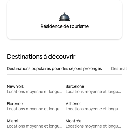
Résidence de tourisme
Destinations à découvrir
Destinations populaires pour des séjours prolongés
Destinati
New York
Barcelone
Locations moyenne et longue durée
Locations moyenne et longue durée
Florence
Athènes
Locations moyenne et longue durée
Locations moyenne et longue durée
Miami
Montréal
Locations moyenne et longue durée
Locations moyenne et longue durée