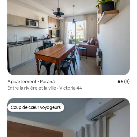
Appartement ⋅ Paraná
Évaluatio
5 (3)
Entre la rivière et la ville · Victoria 44
Coup de cœur voyageurs
Coup de cœur voyageurs