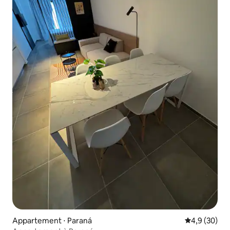
Appartement ⋅ Paraná
Évaluation m
4,9 (30)