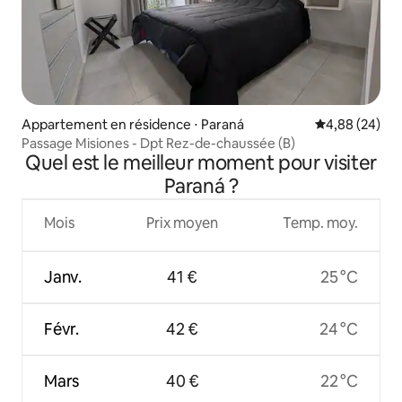
Appartement en résidence ⋅ Paraná
Évaluation mo
4,88 (24)
Passage Misiones - Dpt Rez-de-chaussée (B)
Quel est le meilleur moment pour visiter
Paraná ?
Mois
Prix moyen
Temp. moy.
Janv.
41 €
25 °C
Févr.
42 €
24 °C
Mars
40 €
22 °C