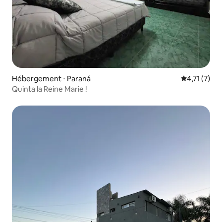
Hébergement ⋅ Paraná
Évaluation 
4,71 (7)
Quinta la Reine Marie !