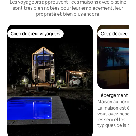
Les voyageurs approuvent : ces maisons avec piscine
sont très bien notées pour leur emplacement, leur
propreté et bien plus encore.
Coup de cœur voyageurs
Coup de cœur vo
Coup de cœur voyageurs
Coup de cœur vo
Hébergement ⋅ P
Maison au bord de 
La maison est équ
vous avez besoin 
les serviettes. D
typiques de la pêche
est différente de 