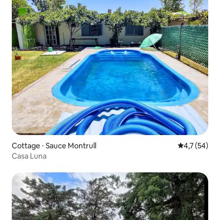
Cottage ⋅ Sauce Montrull
Évaluation m
4,7 (54)
Casa Luna