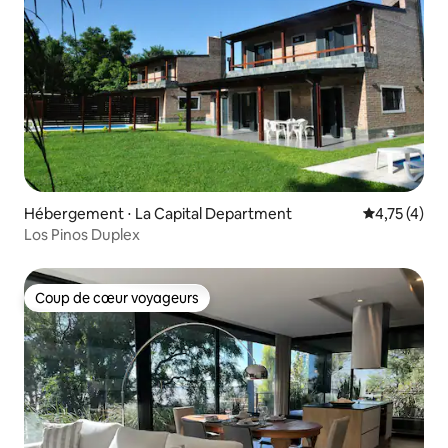
Hébergement ⋅ La Capital Department
Évaluation m
4,75 (4)
Los Pinos Duplex
Coup de cœur voyageurs
Coup de cœur voyageurs