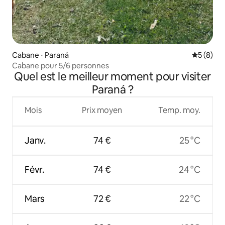
Cabane ⋅ Paraná
Évaluatio
5 (8)
Cabane pour 5/6 personnes
Quel est le meilleur moment pour visiter
Paraná ?
Mois
Prix moyen
Temp. moy.
Janv.
74 €
25 °C
Févr.
74 €
24 °C
Mars
72 €
22 °C