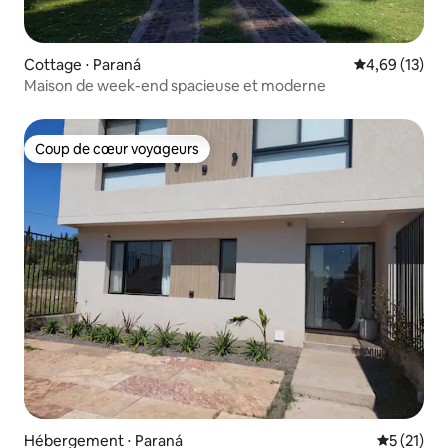
Cottage ⋅ Paraná
Évaluation mo
4,69 (13)
Maison de week-end spacieuse et moderne
Coup de cœur voyageurs
Coup de cœur voyageurs
Hébergement ⋅ Paraná
Évaluation
5 (21)