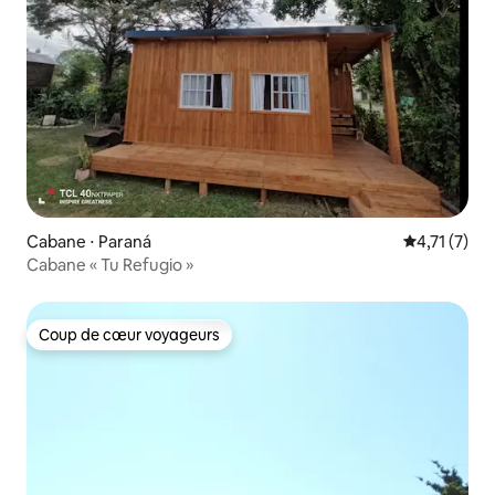
Cabane ⋅ Paraná
Évaluation 
4,71 (7)
Cabane « Tu Refugio »
Coup de cœur voyageurs
Coup de cœur voyageurs