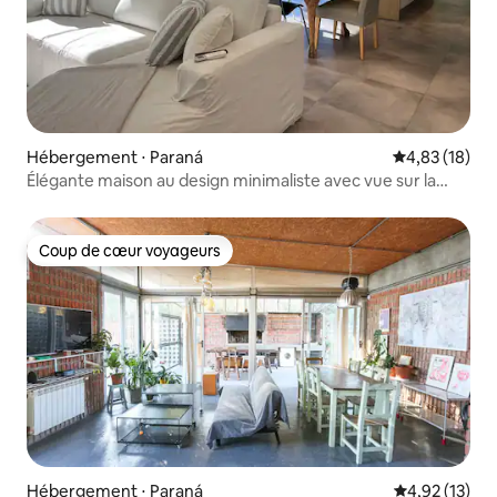
Hébergement ⋅ Paraná
Évaluation mo
4,83 (18)
Élégante maison au design minimaliste avec vue sur la
rivière
Coup de cœur voyageurs
Coup de cœur voyageurs
Hébergement ⋅ Paraná
Évaluation mo
4,92 (13)