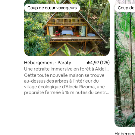
Coup de cœur voyageurs
Coup de
Coup de cœur voyageurs
Coup de
Hébergement ⋅ Paraty
Évaluation moyenne sur
4,97 (125)
Une retraite immersive en forêt à Aldeia
Rizoma
Cette toute nouvelle maison se trouve
au-dessus des arbres à l'intérieur du
village écologique d'Aldeia Rizoma, une
propriété fermée à 15 minutes du centre
historique de la ville. La propriété dispose
d'une salle de sport dans la jungle, d'un
sauna (payant en supplément), de
sentiers privés et d'un accès à 5 cascades
privées. Le studio d'une chambre
dispose d'un grand lit king size construit
haut afin que vous puissiez regarder la
Hébergem