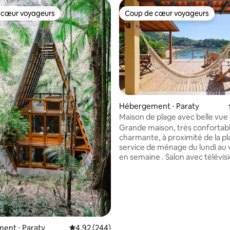
 cœur voyageurs
Coup de cœur voyageurs
 cœur voyageurs
Coup de cœur voyageurs
Hébergement ⋅ Paraty
 la base de 125 commentaires : 4,97 sur 5
Maison de plage avec belle vue 
Grande maison, très confortabl
charmante, à proximité de la p
service de ménage du lundi au 
en semaine . Salon avec télévis
câble, cuisine équipée avec
réfrigérateur, cuisinière, cuisini
micro-ondes et ustensiles de c
complets. Il dispose d'un balcon et d'une
terrasse avec une vue spectacu
avec des tables pour les repas,
de travail et un lavabo, une cave
ent ⋅ Paraty
Évaluation moyenne sur la base de 244 commen
4,92 (244)