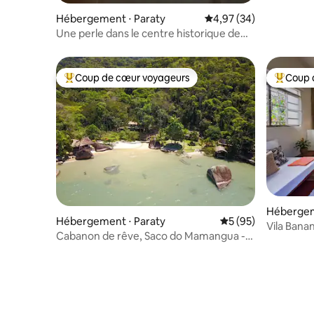
Hébergement ⋅ Paraty
Évaluation moyenne sur
4,97 (34)
Une perle dans le centre historique de
Paraty
Coup de cœur voyageurs
Coup 
Coups de cœur voyageurs les plus appréciés
Coups de
Hébergem
Hébergement ⋅ Paraty
Évaluation moyenne 
5 (95)
Vila Banan
Cabanon de rêve, Saco do Mamangua -
Paraty