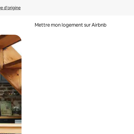
ue d'origine
Mettre mon logement sur Airbnb
sant glisser.