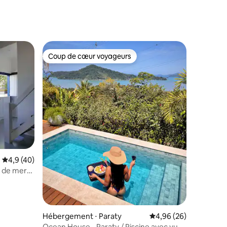
Coup de cœur voyageurs
Coup de cœur voyageurs
ntaires : 4,98 sur 5
Évaluation moyenne sur la base de 40 commentaires : 4,9 sur 5
4,9 (40)
d de mer
Hébergement ⋅ Paraty
Évaluation moyenne su
4,96 (26)
Ocean House - Paraty / Piscine avec vue