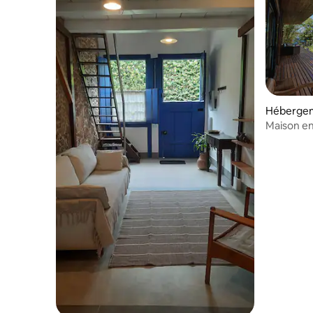
Hébergem
Maison en
jacuzzi et