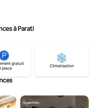
t une
hôtelière. Décoration authentique dans
ée. Quoi
chaque chambre, avec de l'art indigène
ur ceux qui
de peuples de différentes régions du
rt ! !
Brésil. - suite au rez-de-chaussée -
ces à Parati
ement gratuit
Climatisation
r place
ances
Superhôte
lus appréciés
Superhôte