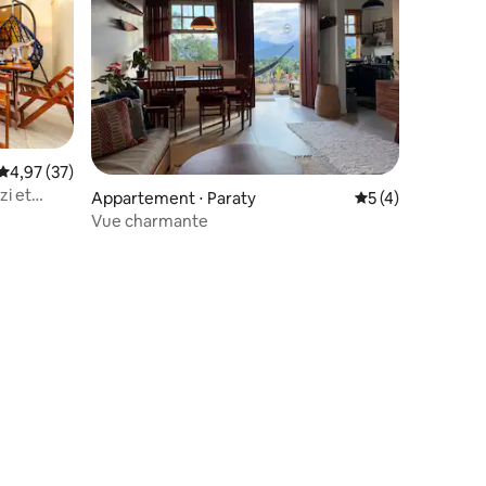
mmentaires : 5 sur 5
Évaluation moyenne sur la base de 37 commentaires : 4,97 sur 5
4,97 (37)
zi et
Appartement ⋅ Paraty
Évaluation moyenn
5 (4)
Vue charmante