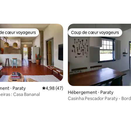
 la base de 34 commentaires : 4,97 sur 5
de cœur voyageurs
Coup de cœur voyageurs
 cœur voyageurs les plus appréciés
Coup de cœur voyageurs
ent ⋅ Paraty
Évaluation moyenne sur la base de 47 comme
4,98 (47)
sur la base de 95 commentaires : 5 sur 5
Hébergement ⋅ Paraty
eiras : Casa Bananal
Casinha Pescador Paraty - Bor
avec jardin BBQ