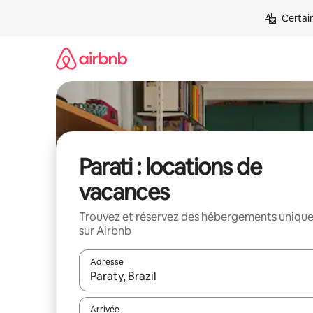
Aller
Certai
directement
au
contenu
Parati : locations de
vacances
Trouvez et réservez des hébergements uniqu
sur Airbnb
Adresse
Lorsque les résultats s'affichent, utilisez les flèc
Arrivée