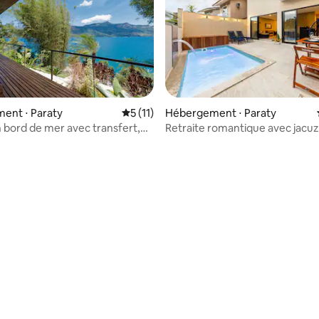
ent ⋅ Paraty
Évaluation moyenne sur la base de 11 co
5 (11)
Hébergement ⋅ Paraty
 bord de mer avec transfert,
Retraite romantique avec jacuz
 court de beach tennis.
piscine chauffée