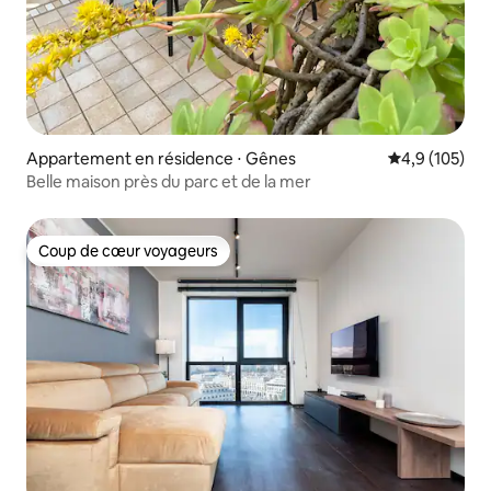
Appartement en résidence ⋅ Gênes
Évaluation mo
4,9 (105)
Belle maison près du parc et de la mer
Coup de cœur voyageurs
Coup de cœur voyageurs