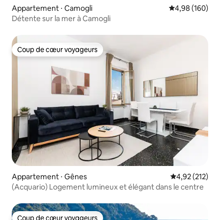
Appartement ⋅ Camogli
Évaluation moy
4,98 (160)
Détente sur la mer à Camogli
Coup de cœur voyageurs
Coup de cœur voyageurs
Appartement ⋅ Gênes
Évaluation moy
4,92 (212)
(Acquario) Logement lumineux et élégant dans le centre
Coup de cœur voyageurs