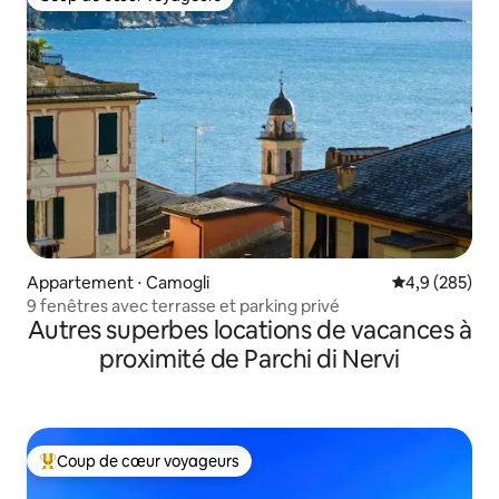
Coup de cœur voyageurs
Appartement ⋅ Camogli
Évaluation mo
4,9 (285)
9 fenêtres avec terrasse et parking privé
Autres superbes locations de vacances à
proximité de Parchi di Nervi
Coup de cœur voyageurs
Coups de cœur voyageurs les plus appréciés