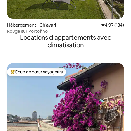
Hébergement ⋅ Chiavari
Évaluation moy
4,97 (134)
Rouge sur Portofino
Locations d'appartements avec
climatisation
Coup de cœur voyageurs
Coups de cœur voyageurs les plus appréciés