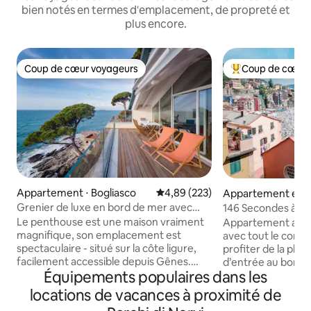
bien notés en termes d'emplacement, de propreté et
plus encore.
Coup de cœur voyageurs
Coup de cœur 
Coup de cœur voyageurs
Coups de cœur vo
Appartement ⋅ Bogliasco
Évaluation moyenne sur la base 
4,89 (223)
Appartement en r
⋅ Sori
Grenier de luxe en bord de mer avec
146 Secondes à la 
accès privé en mer
Le penthouse est une maison vraiment
Appartement avec 
magnifique, son emplacement est
avec tout le confo
spectaculaire - situé sur la côte ligure,
profiter de la plag
facilement accessible depuis Gênes.
d’entrée au bord de
Équipements populaires dans les
Situé sur les falaises de Bogliasco avec
146 secondes à pi
un accès privé à la mer et de superbes
restaurants, les é
locations de vacances à proximité de
transports en commun à quelques
balnéaires, les co