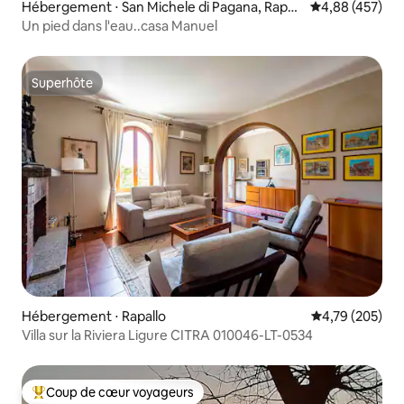
Hébergement ⋅ San Michele di Pagana, Rapall
Évaluation moy
4,88 (457)
o
Un pied dans l'eau..casa Manuel
Superhôte
Superhôte
Hébergement ⋅ Rapallo
Évaluation moy
4,79 (205)
Villa sur la Riviera Ligure CITRA 010046-LT-0534
Coup de cœur voyageurs
Coups de cœur voyageurs les plus appréciés