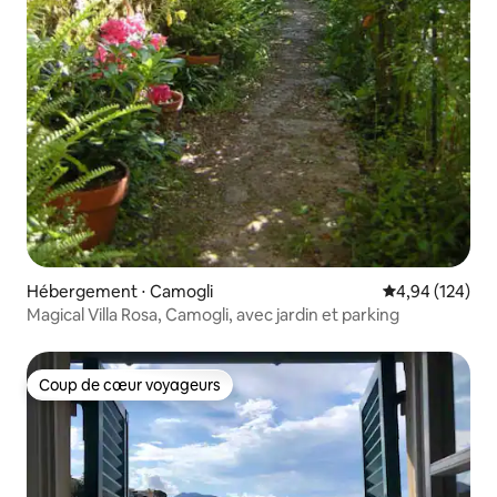
Hébergement ⋅ Camogli
Évaluation moy
4,94 (124)
Magical Villa Rosa, Camogli, avec jardin et parking
Coup de cœur voyageurs
Coup de cœur voyageurs