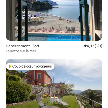
Hébergement ⋅ Sori
Évaluation moy
4,92 (181)
Fenêtre sur la mer
Coup de cœur voyageurs
Coups de cœur voyageurs les plus appréciés