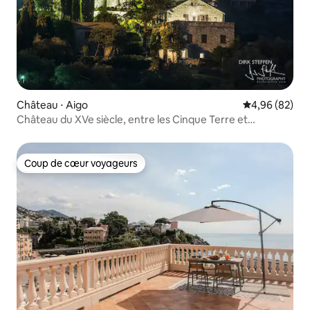
Château ⋅ Aigo
Évaluation mo
4,96 (82)
Château du XVe siècle, entre les Cinque Terre et
Portofino
Coup de cœur voyageurs
Coup de cœur voyageurs