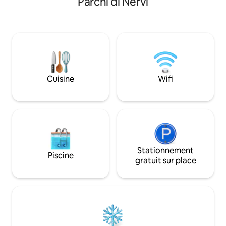
Parchi di Nervi
minutes. Fini selon les normes les plus
supermarchés sont
strictes avec une cuisine sur mesure,
Profitez de la vue
une TV Samsung avec Netflix, des lits de
lumière du soleil
luxe et un canapé, c'est une escapade
fenêtres donnant s
idéale pour une retraite côtière. Bon
votre week-end ro
pour les couples et les familles. N'hésitez
de bain et tongs. 
pas à nous contacter ! CODICE CITRA :
soigné en détail, 
010004-LT-0018
électroménagers.
Cuisine
Wifi
Stationnement
Piscine
gratuit sur place