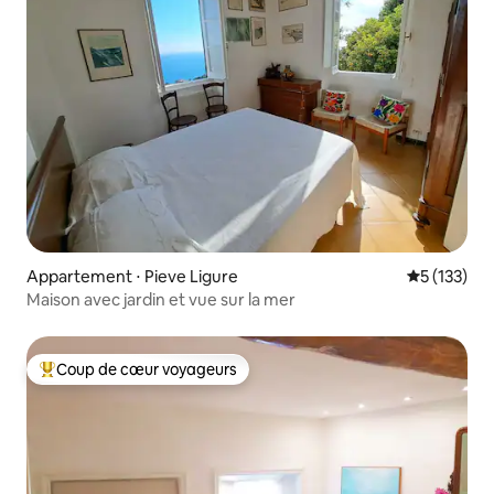
Appartement ⋅ Pieve Ligure
Évaluation 
5 (133)
Maison avec jardin et vue sur la mer
Coup de cœur voyageurs
Coups de cœur voyageurs les plus appréciés