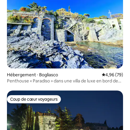
Hébergement ⋅ Bogliasco
Évaluation mo
4,96 (79)
Penthouse « Paradiso » dans une villa de luxe en bord de
mer
Coup de cœur voyageurs
Coup de cœur voyageurs