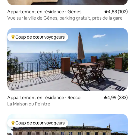
Appartement en résidence ⋅ Gênes
Évaluation moy
4,83 (102)
Vue sur la ville de Gênes, parking gratuit, près de la gare
Coup de cœur voyageurs
Coups de cœur voyageurs les plus appréciés
Appartement en résidence ⋅ Recco
Évaluation moy
4,99 (333)
La Maison du Peintre
Coup de cœur voyageurs
Coups de cœur voyageurs les plus appréciés