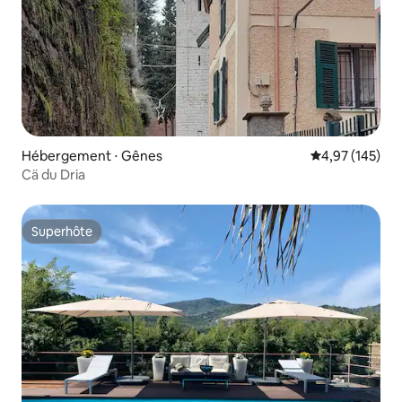
Hébergement ⋅ Gênes
Évaluation moy
4,97 (145)
Cä du Dria
Superhôte
Superhôte