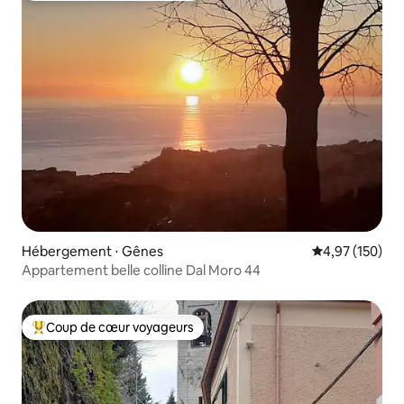
Hébergement ⋅ Gênes
Évaluation moy
4,97 (150)
Appartement belle colline Dal Moro 44
Coup de cœur voyageurs
Coups de cœur voyageurs les plus appréciés