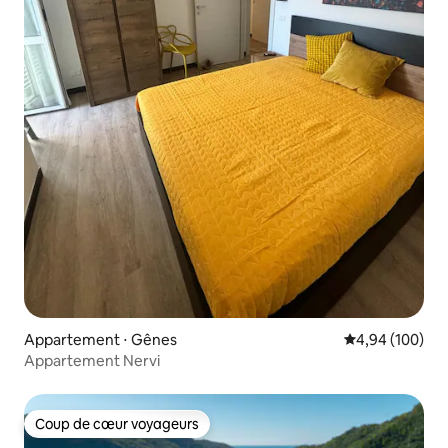
Appartement ⋅ Gênes
Évaluation moy
4,94 (100)
Appartement Nervi
Coup de cœur voyageurs
Coup de cœur voyageurs