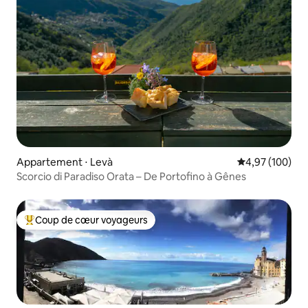
Appartement ⋅ Levà
Évaluation moy
4,97 (100)
Scorcio di Paradiso Orata – De Portofino à Gênes
Coup de cœur voyageurs
Coups de cœur voyageurs les plus appréciés