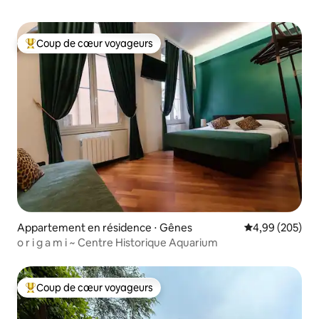
Coup de cœur voyageurs
Coups de cœur voyageurs les plus appréciés
Appartement en résidence ⋅ Gênes
Évaluation moy
4,99 (205)
o r i g a m i ~ Centre Historique Aquarium
Coup de cœur voyageurs
Coups de cœur voyageurs les plus appréciés