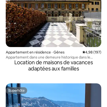
Appartement en résidence ⋅ Gênes
Évaluation moy
4,98 (197)
Appartement dans une demeure historique dans le
Location de maisons de vacances
centre de Gênes
adaptées aux familles
Superhôte
Superhôte