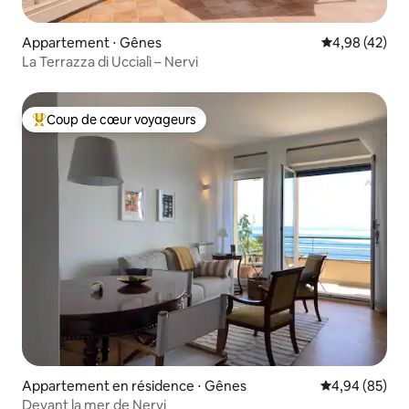
Appartement ⋅ Gênes
Évaluation mo
4,98 (42)
La Terrazza di Uccialì – Nervi
Coup de cœur voyageurs
Coups de cœur voyageurs les plus appréciés
Appartement en résidence ⋅ Gênes
Évaluation mo
4,94 (85)
Devant la mer de Nervi