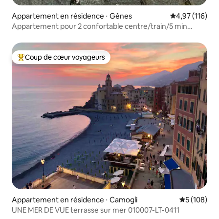
Appartement en résidence ⋅ Gênes
Évaluation moy
4,97 (116)
Appartement pour 2 confortable centre/train/5 min
mer/parking inclus
Coup de cœur voyageurs
Coups de cœur voyageurs les plus appréciés
Appartement en résidence ⋅ Camogli
Évaluation 
5 (108)
UNE MER DE VUE terrasse sur mer 010007-LT-0411