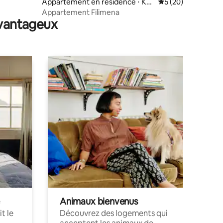
Appartement en résidence ⋅ Kru
Évaluation moyenne
5 (20)
ševac
Appartement Filimena
avantageux
Animaux bienvenus
t le
Découvrez des logements qui