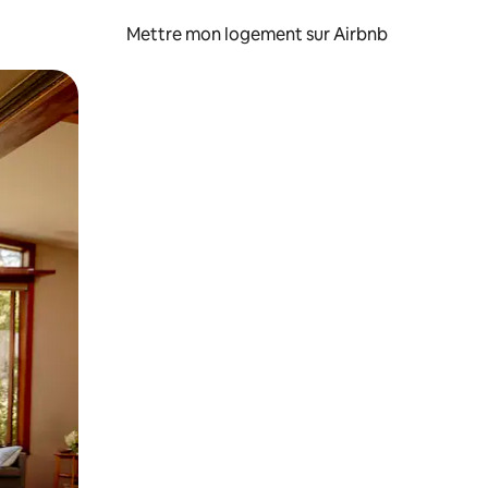
Mettre mon logement sur Airbnb
sant glisser.