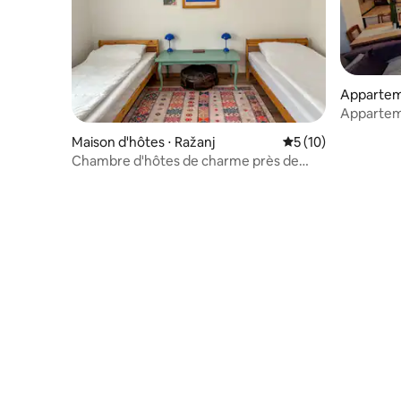
Appartem
Apparteme
Maison d'hôtes ⋅ Ražanj
Évaluation moyenne
5 (10)
Chambre d'hôtes de charme près de
l'autoroute