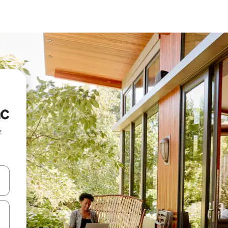
ac
z
hes vers le haut et vers le bas pour les parcourir ou en appuyant et en fai