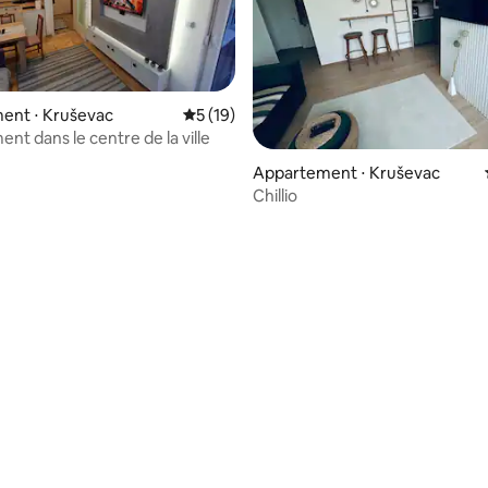
ent ⋅ Kruševac
Évaluation moyenne sur la base de 19 co
5 (19)
nt dans le centre de la ville
 sur la base de 10 commentaires : 5 sur 5
Appartement ⋅ Kruševac
Chillio