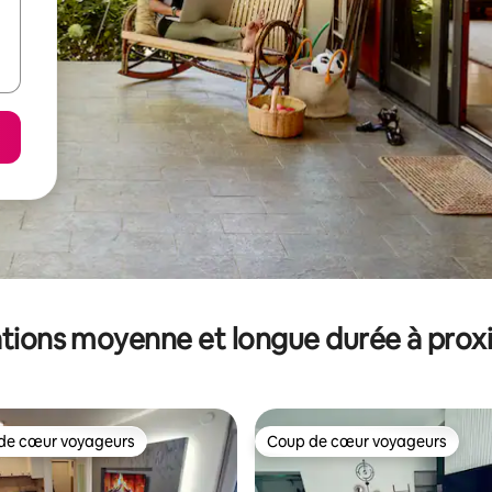
tions moyenne et longue durée à prox
de cœur voyageurs
Coup de cœur voyageurs
 cœur voyageurs les plus appréciés
Coup de cœur voyageurs