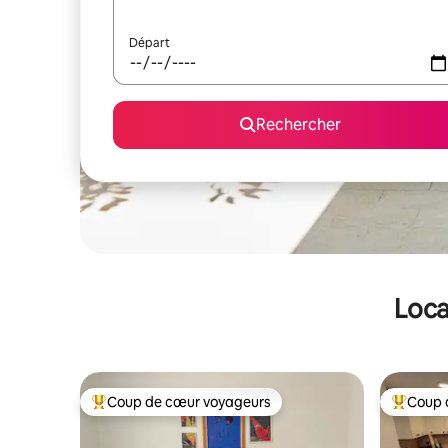
Départ
Rechercher
Loca
Coup de cœur voyageurs
Coup 
Coups de cœur voyageurs les plus appréciés
Coups de