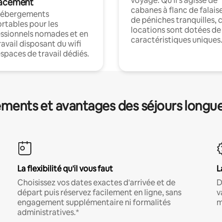
voyage. Qu'il s'agisse de
acement
cabanes à flanc de falais
hébergements
de péniches tranquilles, 
rtables pour les
locations sont dotées de
ssionnels nomades et en
caractéristiques uniques
ravail disposant du wifi
espaces de travail dédiés.
ments et avantages des séjours longu
La flexibilité qu'il vous faut
L
Choisissez vos dates exactes d'arrivée et de
D
départ puis réservez facilement en ligne, sans
v
engagement supplémentaire ni formalités
m
administratives.*