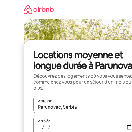
Aller
directement
au
contenu
Locations moyenne et
longue durée à Parunov
Découvrez des logements où vous vous sente
comme chez vous pour un séjour d'un mois ou
plus.
Adresse
Lorsque les résultats s'affichent, utilisez les flèc
Arrivée