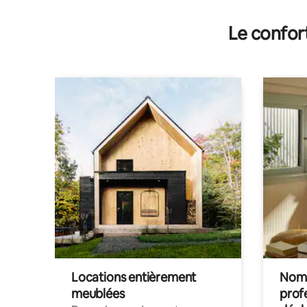
Le confor
Locations entièrement
Noma
meublées
prof