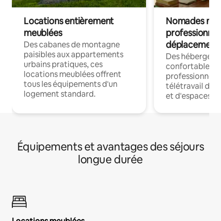
Locations entièrement
Nomades num
meublées
professionnel
déplacement
Des cabanes de montagne
paisibles aux appartements
Des hébergem
urbains pratiques, ces
confortables p
locations meublées offrent
professionnels
tous les équipements d'un
télétravail dis
logement standard.
et d'espaces de
Équipements et avantages des séjours
longue durée