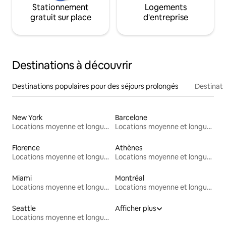
Stationnement
Logements
gratuit sur place
d'entreprise
Destinations à découvrir
Destinations populaires pour des séjours prolongés
Destinati
New York
Barcelone
Locations moyenne et longue durée
Locations moyenne et longue durée
Florence
Athènes
Locations moyenne et longue durée
Locations moyenne et longue durée
Miami
Montréal
Locations moyenne et longue durée
Locations moyenne et longue durée
Seattle
Afficher plus
Locations moyenne et longue durée