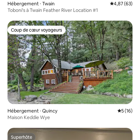
Hébergement ⋅ Twain
Évaluation mo
4,87 (63)
Toboni's à Twain Feather River Location #1
Coup de cœur voyageurs
Coup de cœur voyageurs
Hébergement ⋅ Quincy
Évaluation
5 (16)
Maison Keddie Wye
Superhôte
Superhôte