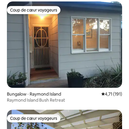
Coup de cœur voyageurs
Coup de cœur voyageurs
Bungalow ⋅ Raymond Island
Évaluation mo
4,71 (191)
Raymond Island Bush Retreat
Coup de cœur voyageurs
Coup de cœur voyageurs