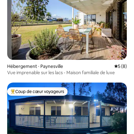
Hébergement ⋅ Paynesville
Évaluatio
5 (8)
Vue imprenable sur les lacs - Maison familiale de luxe
Coup de cœur voyageurs
Coups de cœur voyageurs les plus appréciés