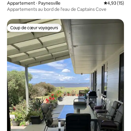
Appartement ⋅ Paynesville
Évaluation mo
4,93 (15)
Appartements au bord de l'eau de Captains Cove
Coup de cœur voyageurs
Coup de cœur voyageurs