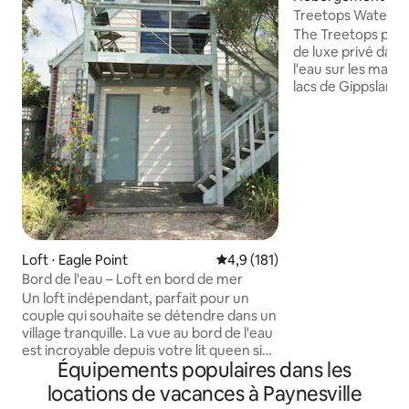
Treetops Waterfron
Jetty Berth
The Treetops pro
de luxe privé dans
l'eau sur les magn
lacs de Gippsland
bateau disponible 
ski/runabout sur u
Préparez un repas
plein air et dégust
pendant que vous 
l'incroyable couche
votre balcon privé. Ce logement e
réservé à l'usage 
inférieur. **REMARQUE** Si vous êtes à 4
voyageurs ou plus
Loft ⋅ Eagle Point
Évaluation moyenne sur la base
4,9 (181)
besoin de 2 chambr
Bord de l'eau – Loft en bord de mer
canapé-lit, veuill
Un loft indépendant, parfait pour un
autre annonce Tre
couple qui souhaite se détendre dans un
village tranquille. La vue au bord de l'eau
est incroyable depuis votre lit queen size
Équipements populaires dans les
très confortable. Le Beachside Loft est
entièrement alimenté à l'énergie
locations de vacances à Paynesville
solaire ! REMARQUE : la salle de bain est