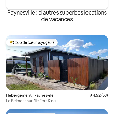
Paynesville : d'autres superbes locations
de vacances
Coup de cœur voyageurs
Coups de cœur voyageurs les plus appréciés
Hébergement ⋅ Paynesville
Évaluation mo
4,92 (53)
Le Belmont sur l'île Fort King