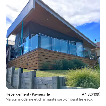
Hébergement ⋅ Paynesville
Évaluation moy
4,82 (109)
Maison moderne et charmante surplombant les eaux.