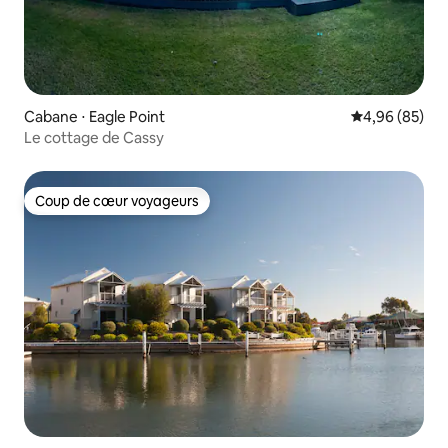
Cabane ⋅ Eagle Point
Évaluation mo
4,96 (85)
Le cottage de Cassy
Coup de cœur voyageurs
Coup de cœur voyageurs