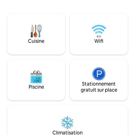
accessible par un escalier extérieur Le
loft est orienté vers l'est et, si le ciel est
dégagé, vous pourrez admirer le lever
spectaculaire de la lune et du soleil sur
Eagle Bay. Profitez d'un « pack de
bienvenue » composé de muesli local, de
céréales, de café biologique à piston et
Cuisine
Wifi
de thés. Des peignoirs en tissu éponge
sont disponibles pour votre confort.
Stationnement
Piscine
gratuit sur place
Climatisation