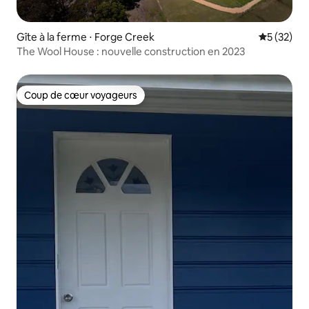
Gîte à la ferme ⋅ Forge Creek
Évaluation
5 (32)
The Wool House : nouvelle construction en 2023
Coup de cœur voyageurs
Coup de cœur voyageurs