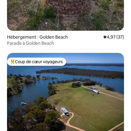
Hébergement ⋅ Golden Beach
Évaluation mo
4,97 (37)
Paradis à Golden Beach
Coup de cœur voyageurs
Coups de cœur voyageurs les plus appréciés