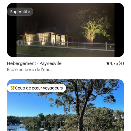
Superhôte
Superhôte
Hébergement ⋅ Paynesville
Évaluation m
4,75 (4)
École au bord de l'eau.
Coup de cœur voyageurs
Coups de cœur voyageurs les plus appréciés