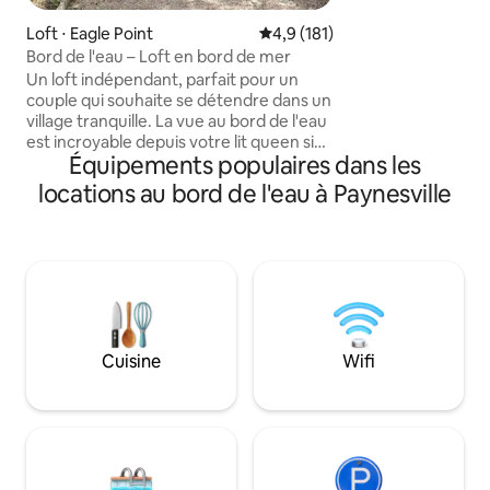
cygnes au bord de 
troglodytes, des 
Loft ⋅ Eagle Point
Évaluation moyenne sur la base
4,9 (181)
cacatoès dans les 
Bord de l'eau – Loft en bord de mer
pourriez voir des 
Un loft indépendant, parfait pour un
dans la rivière derriè
couple qui souhaite se détendre dans un
sommes situés sur
village tranquille. La vue au bord de l'eau
du Gippsland, au c
est incroyable depuis votre lit queen size
victorienne. C'est
Équipements populaires dans les
très confortable. Le Beachside Loft est
plus de soleil que Mildura ! Lo
entièrement alimenté à l'énergie
locations au bord de l'eau à Paynesville
et que le temps e
solaire ! REMARQUE : la salle de bain est
Melbourne, fermez
accessible par un escalier extérieur Le
le soleil d'hiver à E
loft est orienté vers l'est et, si le ciel est
dégagé, vous pourrez admirer le lever
spectaculaire de la lune et du soleil sur
Eagle Bay. Profitez d'un « pack de
bienvenue » composé de muesli local, de
céréales, de café biologique à piston et
Cuisine
Wifi
de thés. Des peignoirs en tissu éponge
sont disponibles pour votre confort.