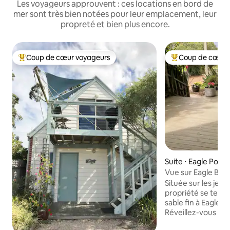
Les voyageurs approuvent : ces locations en bord de
mer sont très bien notées pour leur emplacement, leur
propreté et bien plus encore.
Coup de cœur voyageurs
Coup de cœur 
Coups de cœur voyageurs les plus appréciés
Coups de cœur vo
Suite ⋅ Eagle Point
Vue sur Eagle Bay
Située sur les jeté
propriété se term
sable fin à Eagle B
Réveillez-vous au 
aviaire abondante