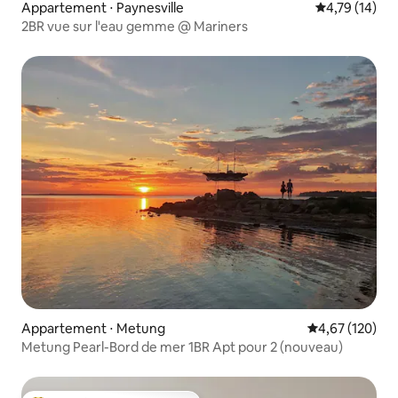
Appartement ⋅ Paynesville
Évaluation mo
4,79 (14)
2BR vue sur l'eau gemme @ Mariners
Appartement ⋅ Metung
Évaluation moy
4,67 (120)
Metung Pearl-Bord de mer 1BR Apt pour 2 (nouveau)