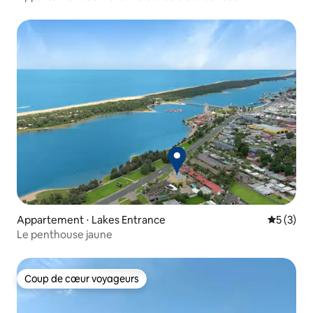
Quarterdeck
Appartement ⋅ Lakes Entrance
Évaluatio
5 (3)
Le penthouse jaune
Coup de cœur voyageurs
Coup de cœur voyageurs