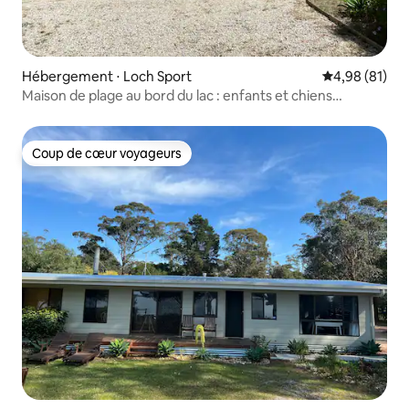
Hébergement ⋅ Loch Sport
Évaluation mo
4,98 (81)
Maison de plage au bord du lac : enfants et chiens
bienvenus
Coup de cœur voyageurs
Coup de cœur voyageurs