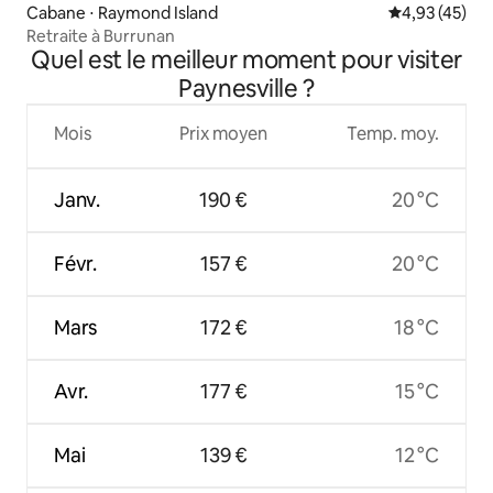
Cabane ⋅ Raymond Island
Évaluation mo
4,93 (45)
Retraite à Burrunan
Quel est le meilleur moment pour visiter
Paynesville ?
Mois
Prix moyen
Temp. moy.
Janv.
190 €
20 °C
Févr.
157 €
20 °C
Mars
172 €
18 °C
Avr.
177 €
15 °C
Mai
139 €
12 °C