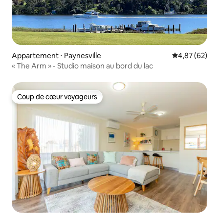
Appartement ⋅ Paynesville
Évaluation mo
4,87 (62)
« The Arm » - Studio maison au bord du lac
Coup de cœur voyageurs
Coup de cœur voyageurs