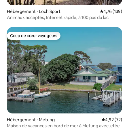
Hébergement ⋅ Loch Sport
Évaluation moy
4,76 (139)
Animaux acceptés, Internet rapide, à 100 pas du lac
Coup de cœur voyageurs
Coup de cœur voyageurs
Hébergement ⋅ Metung
Évaluation mo
4,92 (72)
Maison de vacances en bord de mer à Metung avec jetée