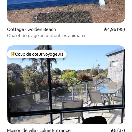
Cottage ⋅ Golden Beach
Évaluation mo
4,95 (95)
Chalet de plage acceptant les animaux
Coup de cœur voyageurs
Coups de cœur voyageurs les plus appréciés
Maison de ville ⋅ Lakes Entrance
Évaluation
5 (37)