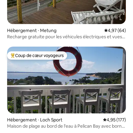
Hébergement ⋅ Metung
Évaluation mo
4,97 (64)
Recharge gratuite pour les véhicules électriques et vues
spectaculaires au rendez-vous !
Coup de cœur voyageurs
Coups de cœur voyageurs les plus appréciés
Hébergement ⋅ Loch Sport
Évaluation moy
4,95 (177)
Maison de plage au bord de l'eau à Pelican Bay avec borne
de recharge pour véhicule électrique