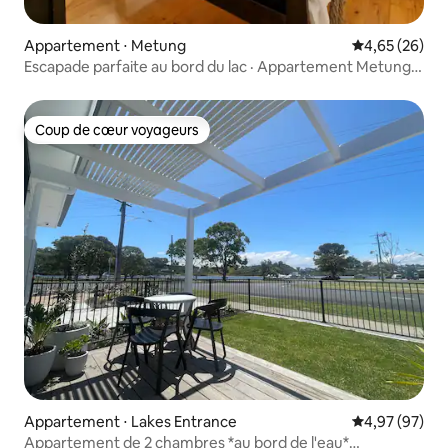
Appartement ⋅ Metung
Évaluation mo
4,65 (26)
Escapade parfaite au bord du lac · Appartement Metung
avec 2 lits (2)
Coup de cœur voyageurs
Coup de cœur voyageurs
Appartement ⋅ Lakes Entrance
Évaluation mo
4,97 (97)
Appartement de 2 chambres *au bord de l'eau*