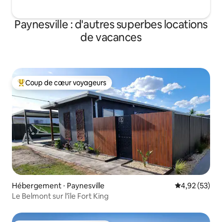
Paynesville : d'autres superbes locations
de vacances
Coup de cœur voyageurs
Coups de cœur voyageurs les plus appréciés
Hébergement ⋅ Paynesville
Évaluation mo
4,92 (53)
Le Belmont sur l'île Fort King