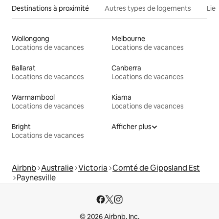
Destinations à proximité
Autres types de logements
Lie
Wollongong
Melbourne
Locations de vacances
Locations de vacances
Ballarat
Canberra
Locations de vacances
Locations de vacances
Warrnambool
Kiama
Locations de vacances
Locations de vacances
Bright
Afficher plus
Locations de vacances
Airbnb
Australie
Victoria
Comté de Gippsland Est
Paynesville
© 2026 Airbnb, Inc.