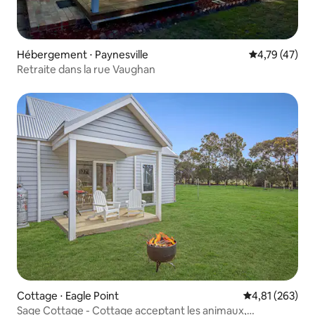
Hébergement ⋅ Paynesville
Évaluation mo
4,79 (47)
Retraite dans la rue Vaughan
Cottage ⋅ Eagle Point
Évaluation moy
4,81 (263)
Sage Cottage - Cottage acceptant les animaux,