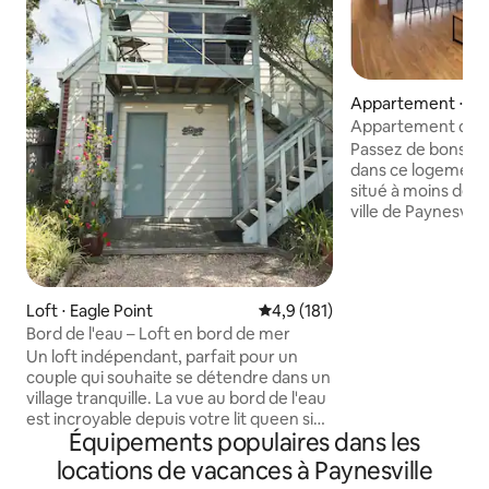
Appartement ⋅ Pay
Appartement de c
avec vue sur le jar
Passez de bons m
Paynesville
dans ce logement 
situé à moins de 5
ville de Paynesvil
Island et admirez 
kangourous et éch
appartement est l'
Captains Cove, et
Loft ⋅ Eagle Point
Évaluation moyenne sur la base
4,9 (181)
propre jetée pour
Bord de l'eau – Loft en bord de mer
kayak, aller pêche
Un loft indépendant, parfait pour un
piscine intérieur
couple qui souhaite se détendre dans un
Un coup de tennis
village tranquille. La vue au bord de l'eau
tennis GRATUIT. 
est incroyable depuis votre lit queen size
dispose d'un lit ki
Équipements populaires dans les
très confortable. Le Beachside Loft est
queen size ou de 2 
entièrement alimenté à l'énergie
deuxième chambr
locations de vacances à Paynesville
solaire ! REMARQUE : la salle de bain est
offre une vue sur 