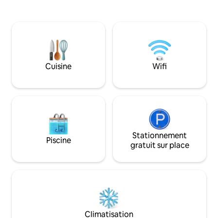
accessible par un escalier extérieur Le
seulement.
loft est orienté vers l'est et, si le ciel est
dégagé, vous pourrez admirer le lever
spectaculaire de la lune et du soleil sur
Eagle Bay. Profitez d'un « pack de
bienvenue » composé de muesli local, de
céréales, de café biologique à piston et
Cuisine
Wifi
de thés. Des peignoirs en tissu éponge
sont disponibles pour votre confort.
Stationnement
Piscine
gratuit sur place
Climatisation