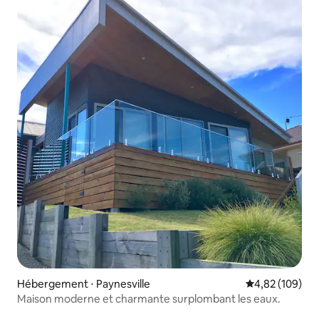
Hébergement ⋅ Paynesville
Évaluation moy
4,82 (109)
Maison moderne et charmante surplombant les eaux.