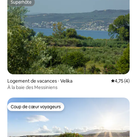
Superhôte
Superhôte
Logement de vacances ⋅ Velika
Évaluation m
4,75 (4)
À la baie des Messiniens
Coup de cœur voyageurs
Coup de cœur voyageurs