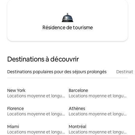
Résidence de tourisme
Destinations à découvrir
Destinations populaires pour des séjours prolongés
Destinati
New York
Barcelone
Locations moyenne et longue durée
Locations moyenne et longue durée
Florence
Athènes
Locations moyenne et longue durée
Locations moyenne et longue durée
Miami
Montréal
Locations moyenne et longue durée
Locations moyenne et longue durée