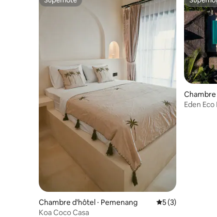
Superhôte
Superhô
Superhôte
Superhô
Chambre d
Eden Eco 
Chambre d'hôtel ⋅ Pemenang
Évaluation moyenn
5 (3)
Koa Coco Casa