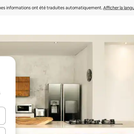
nes informations ont été traduites automatiquement. 
Afficher la lang
s
hes vers le haut et vers le bas pour les parcourir ou en appuyant et en fai