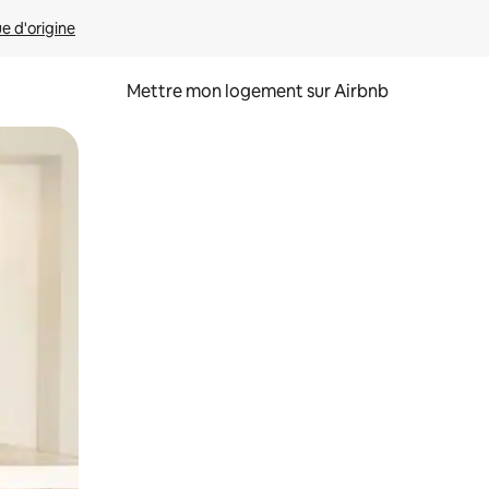
ue d'origine
Mettre mon logement sur Airbnb
sant glisser.