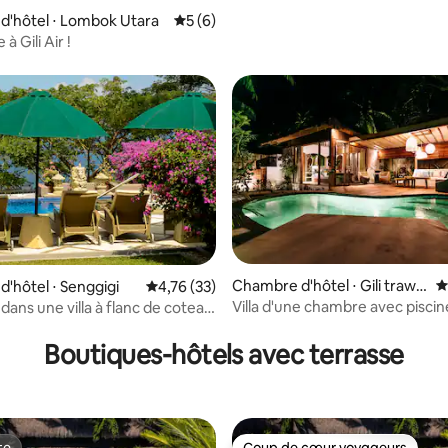
d'hôtel ⋅ Lombok Utara
Évaluation moyenne sur la base de 6 co
5 (6)
 à Gili Air !
la base de 103 commentaires : 4,94 sur 5
Chambre d'hôtel ⋅ Gili trawa
É
'hôtel ⋅ Senggigi
Évaluation moyenne sur la base de 33 comme
4,76 (33)
ngan
Villa d'une chambre avec piscin
ans une villa à flanc de coteau
 avec vue sur la mer
Boutiques-hôtels avec terrasse