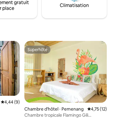
ement gratuit
Climatisation
r place
Superhôte
Superhôte
Évaluation moyenne sur la base de 9 commentaires : 4,44 sur 5
4,44 (9)
Chambre d'hôtel ⋅ Pemenang
Évaluation moyenne su
4,75 (12)
Chambre tropicale Flamingo Gili
Trawangan