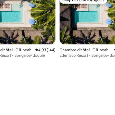
te
Coup de cœur voyageurs
te
Coup de cœur voyageurs
'hôtel ⋅ Gili Indah
Évaluation moyenne sur la base de 144 commen
4,93 (144)
Chambre d'hôtel ⋅ Gili Indah
Resort - Bungalow double
Eden Eco Resort - Bungalow do
e sur la base de 3 commentaires : 5 sur 5