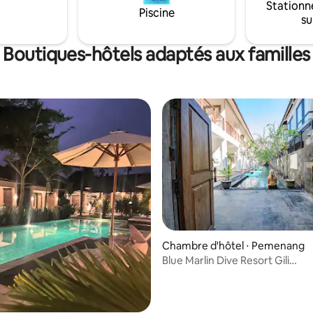
Stationn
vélos disponibles sur place pour
Piscine
su
n à la journée. Les voyageurs
t également notre piscine
 place.
Boutiques-hôtels adaptés aux familles
r la base de 58 commentaires : 4,72 sur 5
Chambre d'hôtel ⋅ Pemenang
Blue Marlin Dive Resort Gili
Trawangan/TR/Balcon