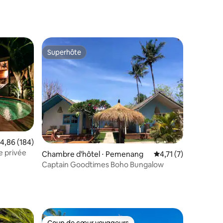
mmentaires : 5 sur 5
Superhôte
Superhôte
valuation moyenne sur la base de 184 commentaires : 4,86 sur 5
4,86 (184)
ntaires : 4,76 sur 5
e privée
Chambre d'hôtel ⋅ Pemenang
Évaluation moyenne 
4,71 (7)
Captain Goodtimes Boho Bungalow