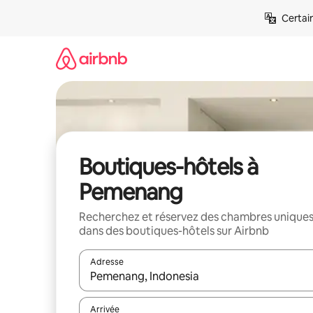
Aller
Certai
directement
au
contenu
Boutiques-hôtels à
Pemenang
Recherchez et réservez des chambres unique
dans des boutiques-hôtels sur Airbnb
Adresse
Lorsque les résultats s'affichent, utilisez les flèc
Arrivée