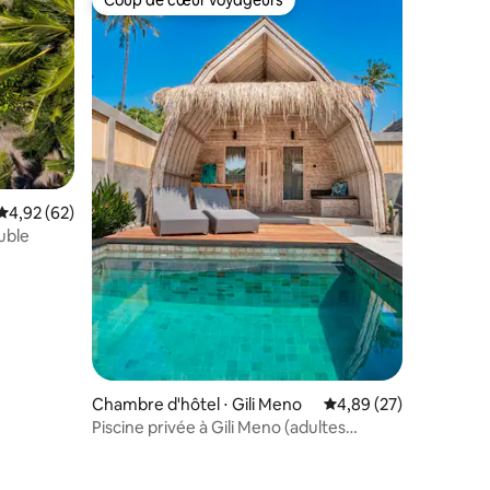
Coup de cœur voyageurs
Coup de cœur voyageurs
taires : 4,93 sur 5
Évaluation moyenne sur la base de 62 commentaires : 4,92 sur 5
4,92 (62)
uble
Chambre d'hôtel ⋅ Gili Meno
Évaluation moyenne su
4,89 (27)
Piscine privée à Gili Meno (adultes
uniquement)