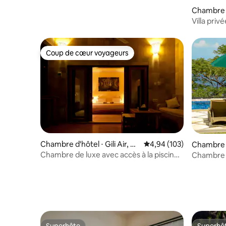
Chambre 
Villa privée
Coup de cœur voyageurs
Coup de cœur voyageurs
Chambre d'hôtel ⋅ Gili Air, Gil
Évaluation moyenne sur 
4,94 (103)
Chambre d
i Indah
Chambre de luxe avec accès à la piscine •
Chambre d
happy park • Gili Air
tranquille