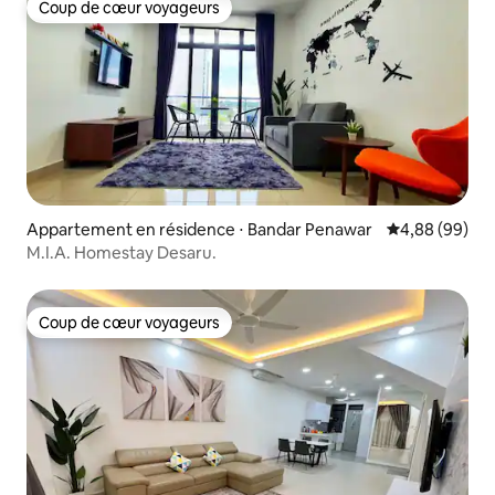
Coup de cœur voyageurs
Coup de cœur voyageurs
Appartement en résidence ⋅ Bandar Penawar
Évaluation mo
4,88 (99)
M.I.A. Homestay Desaru.
Coup de cœur voyageurs
Coup de cœur voyageurs