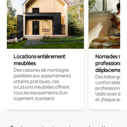
Locations entièrement
Nomades num
meublées
professionnel
déplacement
Des cabanes de montagne
paisibles aux appartements
Des hébergem
urbains pratiques, ces
confortables p
locations meublées offrent
professionnels
tous les équipements d'un
télétravail dis
logement standard.
et d'espaces de