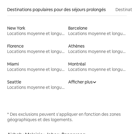
Destinations populaires pour des séjours prolongés
Destinati
New York
Barcelone
Locations moyenne et longue durée
Locations moyenne et longue durée
Florence
Athènes
Locations moyenne et longue durée
Locations moyenne et longue durée
Miami
Montréal
Locations moyenne et longue durée
Locations moyenne et longue durée
Seattle
Afficher plus
Locations moyenne et longue durée
* Des exclusions peuvent s'appliquer en fonction des zones
géographiques et des logements.