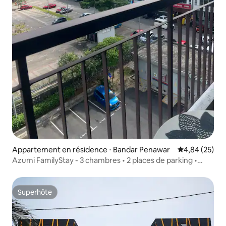
Appartement en résidence ⋅ Bandar Penawar
Évaluation mo
4,84 (25)
Azumi FamilyStay - 3 chambres • 2 places de parking •
Terrain privé
Superhôte
Superhôte