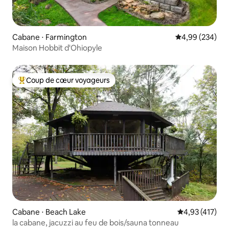
Cabane ⋅ Farmington
Évaluation moy
4,99 (234)
Maison Hobbit d'Ohiopyle
Coup de cœur voyageurs
Coups de cœur voyageurs les plus appréciés
Cabane ⋅ Beach Lake
Évaluation moy
4,93 (417)
la cabane, jacuzzi au feu de bois/sauna tonneau