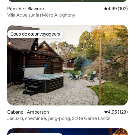
Péniche ⋅ Blawnox
Évaluation moy
4,99 (102)
Villa Aqua sur la rivière Allegheny
Coup de cœur voyageurs
Coup de cœur voyageurs
Cabane ⋅ Amberson
Évaluation moy
4,95 (129)
Jacuzzi, cheminée, ping-pong, State Game Lands