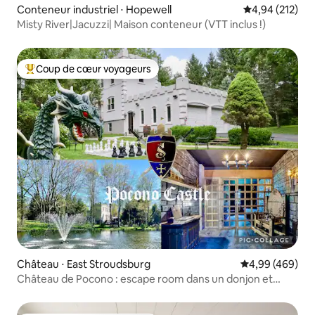
Conteneur industriel ⋅ Hopewell
Évaluation moy
4,94 (212)
Misty River|Jacuzzi| Maison conteneur (VTT inclus !)
Coup de cœur voyageurs
Coups de cœur voyageurs les plus appréciés
Château ⋅ East Stroudsburg
Évaluation moy
4,99 (469)
Château de Pocono : escape room dans un donjon et
étang privé