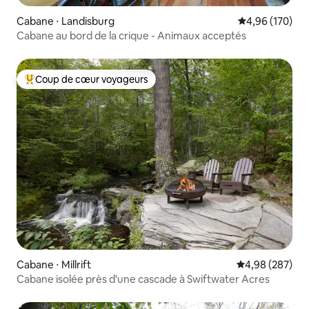
Cabane ⋅ Landisburg
Évaluation moy
4,96 (170)
Cabane au bord de la crique - Animaux acceptés
Coup de cœur voyageurs
Coups de cœur voyageurs les plus appréciés
Cabane ⋅ Millrift
Évaluation moy
4,98 (287)
Cabane isolée près d'une cascade à Swiftwater Acres