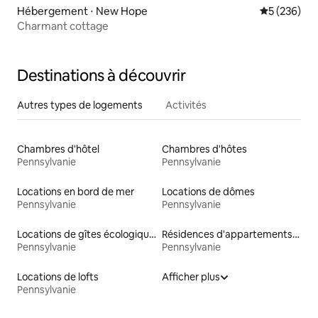
Hébergement ⋅ New Hope
Évaluation 
5 (236)
Charmant cottage
Destinations à découvrir
Autres types de logements
Activités
Chambres d'hôtel
Chambres d'hôtes
Pennsylvanie
Pennsylvanie
Locations en bord de mer
Locations de dômes
Pennsylvanie
Pennsylvanie
Locations de gîtes écologiques
Résidences d'appartements en location
Pennsylvanie
Pennsylvanie
Locations de lofts
Afficher plus
Pennsylvanie