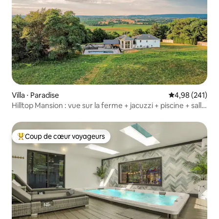
Villa ⋅ Paradise
Évaluation moy
4,98 (241)
Hilltop Mansion : vue sur la ferme + jacuzzi + piscine + salle
de jeux.
Coup de cœur voyageurs
Coups de cœur voyageurs les plus appréciés