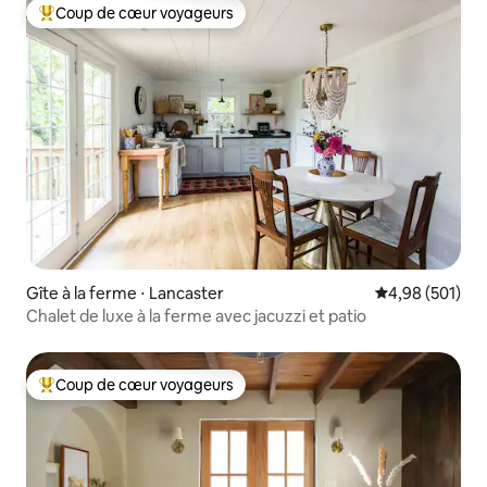
Coup de cœur voyageurs
Coups de cœur voyageurs les plus appréciés
Gîte à la ferme ⋅ Lancaster
Évaluation moy
4,98 (501)
Chalet de luxe à la ferme avec jacuzzi et patio
Coup de cœur voyageurs
Coups de cœur voyageurs les plus appréciés