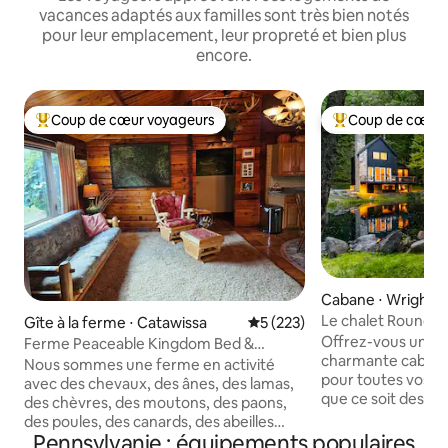
vacances adaptés aux familles sont très bien notés
pour leur emplacement, leur propreté et bien plus
encore.
Coup de cœur voyageurs
Coup de cœur 
Coups de cœur voyageurs les plus appréciés
Coups de cœur vo
Cabane ⋅ Wrightsvi
Le chalet Roundto
Gîte à la ferme ⋅ Catawissa
Évaluation moyenne sur la ba
5 (223)
pour couples)
Offrez-vous une 
Ferme Peaceable Kingdom Bed &
charmante cabane, 
Breakfast, chalet
Nous sommes une ferme en activité
pour toutes vos cé
avec des chevaux, des ânes, des lamas,
que ce soit des an
des chèvres, des moutons, des paons,
anniversaires ou 
des poules, des canards, des abeilles
évasion bien néces
Pennsylvanie : équipements populaires
mellifères, des chats et des chiens. Nous