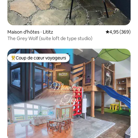
Maison d'hôtes ⋅ Lititz
Évaluation moy
4,95 (369)
The Grey Wolf (suite loft de type studio)
Coup de cœur voyageurs
Coups de cœur voyageurs les plus appréciés