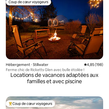
Coup de cœur voyageurs
Coup de cœur voyageurs
Hébergement ⋅ Stillwater
Évaluation moy
4,85 (198)
Ferme chic de Ricketts Glen avec bulle étoilée !
Locations de vacances adaptées aux
familles et avec piscine
Coup de cœur voyageurs
Coups de cœur voyageurs les plus appréciés