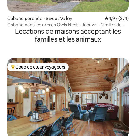
Cabane perchée ⋅ Sweet Valley
Évaluation moy
4,97 (274)
Cabane dans les arbres Owls Nest - Jacuzzi - 2 miles du
Locations de maisons acceptant les
parc d'État de RG
familles et les animaux
Coup de cœur voyageurs
Coups de cœur voyageurs les plus appréciés