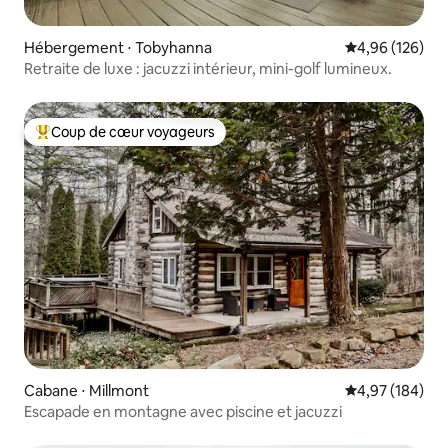
Hébergement ⋅ Tobyhanna
Évaluation moy
4,96 (126)
Retraite de luxe : jacuzzi intérieur, mini-golf lumineux.
Coup de cœur voyageurs
Coups de cœur voyageurs les plus appréciés
Cabane ⋅ Millmont
Évaluation moy
4,97 (184)
Escapade en montagne avec piscine et jacuzzi