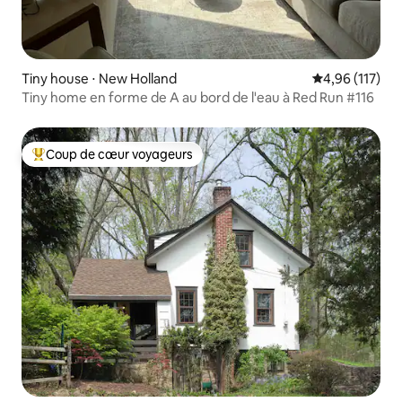
Tiny house ⋅ New Holland
Évaluation moy
4,96 (117)
Tiny home en forme de A au bord de l'eau à Red Run #116
Coup de cœur voyageurs
Coups de cœur voyageurs les plus appréciés