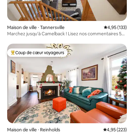
Maison de ville ⋅ Tannersville
Évaluation moy
4,95 (133)
Marchez jusqu'à Camelback ! Lisez nos commentaires 5
étoiles !
Coup de cœur voyageurs
Coups de cœur voyageurs les plus appréciés
Maison de ville ⋅ Reinholds
Évaluation moy
4,95 (223)