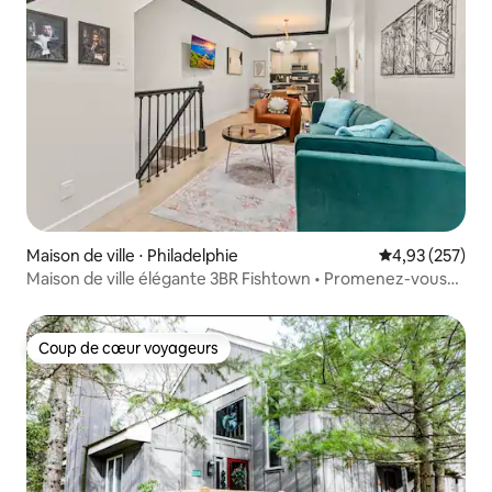
Maison de ville ⋅ Philadelphie
Évaluation moy
4,93 (257)
Maison de ville élégante 3BR Fishtown • Promenez-vous
partout
Coup de cœur voyageurs
Coup de cœur voyageurs