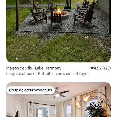
Maison de ville ⋅ Lake Harmony
Évaluation moy
4,97 (123)
Lucy Lakehouse | Retraite avec sauna et foyer
Coup de cœur voyageurs
Coup de cœur voyageurs