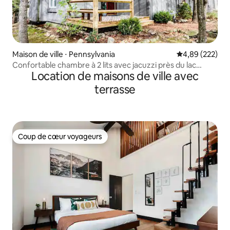
Maison de ville ⋅ Pennsylvania
Évaluation moy
4,89 (222)
Confortable chambre à 2 lits avec jacuzzi près du lac
Location de maisons de ville avec
Harmony
terrasse
Coup de cœur voyageurs
Coup de cœur voyageurs