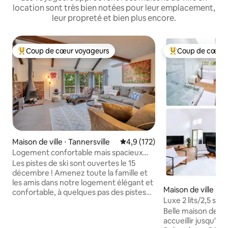
location sont très bien notées pour leur emplacement,
leur propreté et bien plus encore.
Coup de cœur voyageurs
Coup de cœur 
Coups de cœur voyageurs les plus appréciés
Coups de cœur vo
Maison de ville ⋅ Tannersville
Évaluation moyenne sur la base
4,9 (172)
Logement confortable mais spacieux
pour skier, nager et s'amuser
Les pistes de ski sont ouvertes le 15
décembre ! Amenez toute la famille et
les amis dans notre logement élégant et
Maison de ville ⋅ E
confortable, à quelques pas des pistes
sburg
Luxe 2 lits/2,5 salle
de ski, des parcs aquatiques, de la
8 personnes, petit
Belle maison de vi
piscine intérieure, des courts de tennis,
accueillir jusqu'à 
du sauna, du jacuzzi et plus encore.