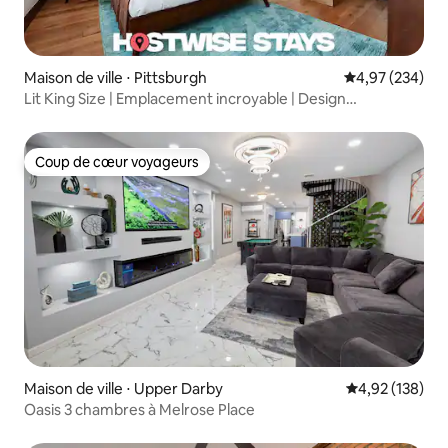
Maison de ville ⋅ Pittsburgh
Évaluation moy
4,97 (234)
Lit King Size | Emplacement incroyable | Design
époustouflant
Coup de cœur voyageurs
Coup de cœur voyageurs
Maison de ville ⋅ Upper Darby
Évaluation moy
4,92 (138)
Oasis 3 chambres à Melrose Place