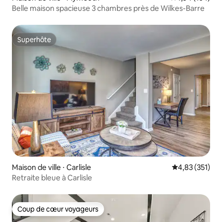
Belle maison spacieuse 3 chambres près de Wilkes-Barre
Superhôte
Superhôte
Maison de ville ⋅ Carlisle
Évaluation moy
4,83 (351)
Retraite bleue à Carlisle
Coup de cœur voyageurs
Coup de cœur voyageurs