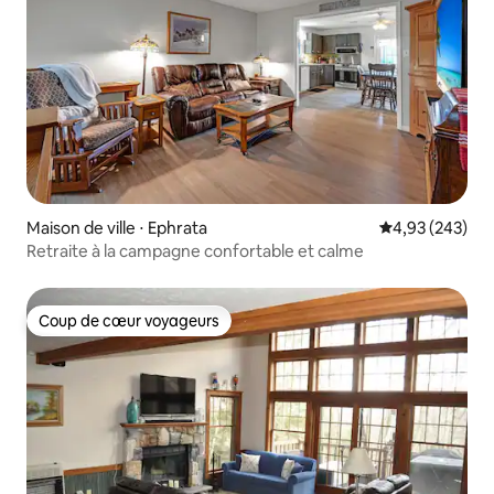
Maison de ville ⋅ Ephrata
Évaluation moy
4,93 (243)
Retraite à la campagne confortable et calme
Coup de cœur voyageurs
Coup de cœur voyageurs