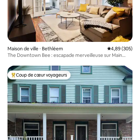
Maison de ville ⋅ Bethléem
Évaluation moy
4,89 (305)
The Downtown Bee : escapade merveilleuse sur Main
Street !
Coup de cœur voyageurs
Coups de cœur voyageurs les plus appréciés