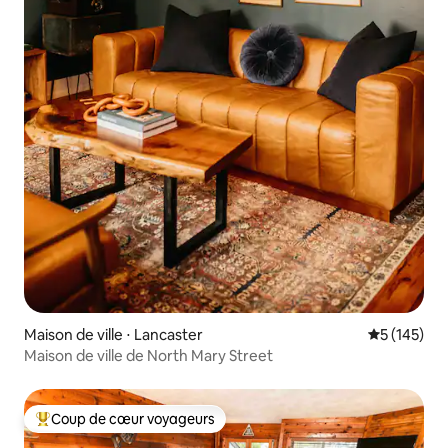
Maison de ville ⋅ Lancaster
Évaluation 
5 (145)
Maison de ville de North Mary Street
Coup de cœur voyageurs
Coups de cœur voyageurs les plus appréciés