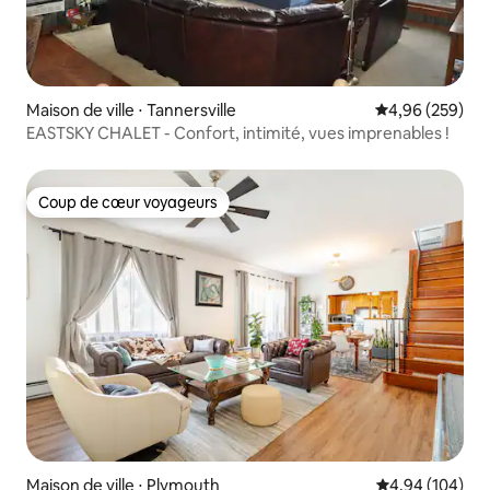
Maison de ville ⋅ Tannersville
Évaluation moy
4,96 (259)
EASTSKY CHALET - Confort, intimité, vues imprenables !
Coup de cœur voyageurs
Coup de cœur voyageurs
Maison de ville ⋅ Plymouth
Évaluation moy
4,94 (104)