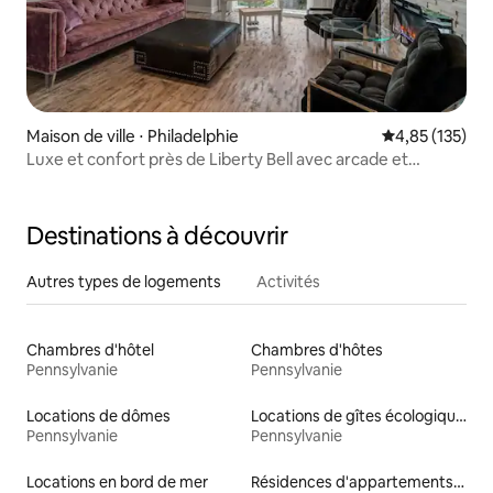
Maison de ville ⋅ Philadelphie
Évaluation moy
4,85 (135)
Luxe et confort près de Liberty Bell avec arcade et
parking
Destinations à découvrir
Autres types de logements
Activités
Chambres d'hôtel
Chambres d'hôtes
Pennsylvanie
Pennsylvanie
Locations de dômes
Locations de gîtes écologiques
Pennsylvanie
Pennsylvanie
Locations en bord de mer
Résidences d'appartements en location