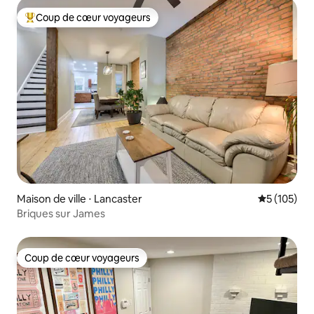
Coup de cœur voyageurs
Coups de cœur voyageurs les plus appréciés
Maison de ville ⋅ Lancaster
Évaluation 
5 (105)
Briques sur James
Coup de cœur voyageurs
Coup de cœur voyageurs