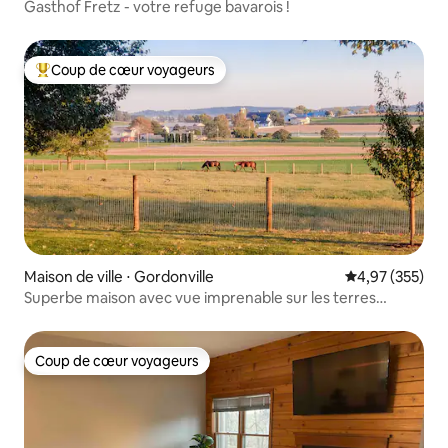
Gasthof Fretz - votre refuge bavarois !
Coup de cœur voyageurs
Coups de cœur voyageurs les plus appréciés
Maison de ville ⋅ Gordonville
Évaluation moy
4,97 (355)
Superbe maison avec vue imprenable sur les terres
agricoles
Coup de cœur voyageurs
Coup de cœur voyageurs