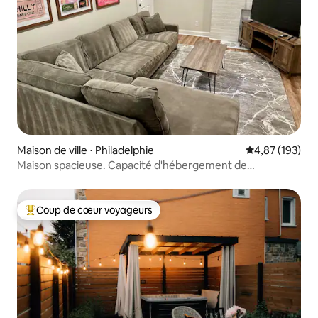
Maison de ville ⋅ Philadelphie
Évaluation moy
4,87 (193)
Maison spacieuse. Capacité d'hébergement de
8 personnes. Parking privé gratuit et patio
Coup de cœur voyageurs
Coups de cœur voyageurs les plus appréciés