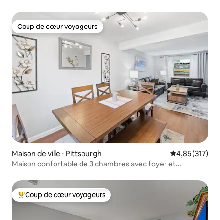
et du centre-ville
Coup de cœur voyageurs
Coup de cœur voyageurs
Maison de ville ⋅ Pittsburgh
Évaluation moy
4,85 (317)
Maison confortable de 3 chambres avec foyer et
stationnement gratuit !
Coup de cœur voyageurs
Coups de cœur voyageurs les plus appréciés