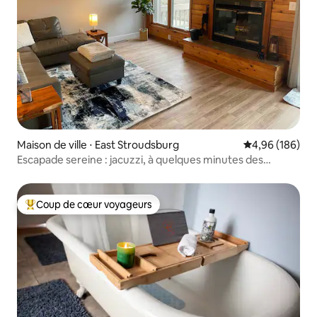
Maison de ville ⋅ East Stroudsburg
Évaluation moy
4,96 (186)
Escapade sereine : jacuzzi, à quelques minutes des
sentiers/du ski
Coup de cœur voyageurs
Coups de cœur voyageurs les plus appréciés