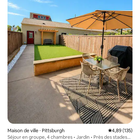
Maison de ville ⋅ Pittsburgh
Évaluation moy
4,89 (135)
Séjour en groupe, 4 chambres • Jardin • Près des stades