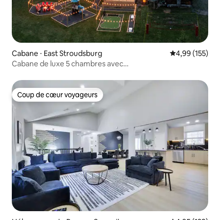
Cabane ⋅ East Stroudsburg
Évaluation moy
4,99 (155)
Cabane de luxe 5 chambres avec
jacuzzi/sauna/piscine/foyer/salle de jeux
Coup de cœur voyageurs
Coup de cœur voyageurs