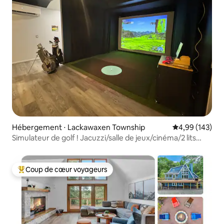
Hébergement ⋅ Lackawaxen Township
Évaluation moy
4,99 (143)
Simulateur de golf ! Jacuzzi/salle de jeux/cinéma/2 lits
King Size
Coup de cœur voyageurs
Coups de cœur voyageurs les plus appréciés