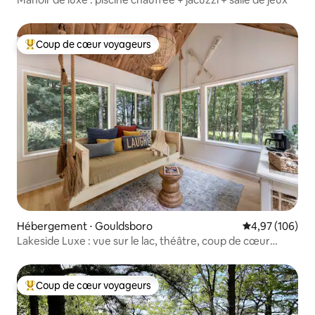
Coup de cœur voyageurs
Coups de cœur voyageurs les plus appréciés
Hébergement ⋅ Gouldsboro
Évaluation moy
4,97 (106)
Lakeside Luxe : vue sur le lac, théâtre, coup de cœur
voyageurs
Coup de cœur voyageurs
Coups de cœur voyageurs les plus appréciés