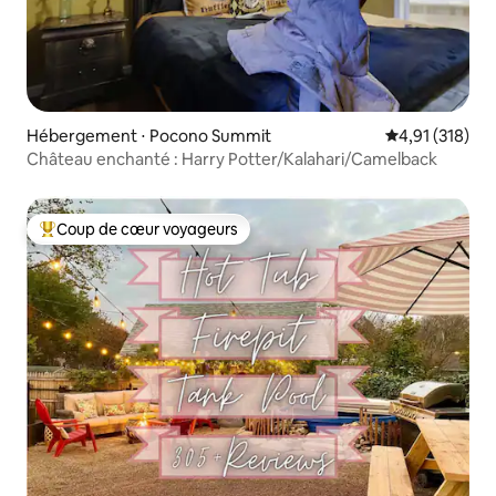
Hébergement ⋅ Pocono Summit
Évaluation moy
4,91 (318)
Château enchanté : Harry Potter/Kalahari/Camelback
Coup de cœur voyageurs
Coups de cœur voyageurs les plus appréciés