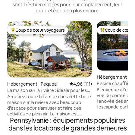
sont très bien notées pour leur emplacement, leur
propreté et bien plus encore.
Coup de cœur voyageurs
Coup de cœur 
Coups de cœur voyageurs les plus appréciés
Coups de cœur vo
Hébergement ⋅ B
Piscine chauffée I
Hébergement ⋅ Pequea
Évaluation moyenne sur la base 
4,96 (111)
Heights
Bienvenue à l'endro
La maison sur la rivière : idéale pour les
vue du comté de B
familles
Amenez toute la famille dans cette belle
rénovée des année
maison sur la rivière avec beaucoup
l'escapade parfait
d'espace pour s'amuser et faire des
espace pour toute 
activités de plein air. La maison est
d'un jacuzzi, d'un
Pennsylvanie : équipements populaires
confortable et chaleureuse avec vue sur
(ouverte de mi-ma
la rivière. Nous avons ajouté des jeux de
dans les locations de grandes demeures
d'une aire de jeux
société, des jouets pour vos tout-petits