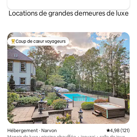
Locations de grandes demeures de luxe
Coup de cœur voyageurs
Coups de cœur voyageurs les plus appréciés
Hébergement ⋅ Narvon
Évaluation moy
4,98 (121)
Manoir de luxe : piscine chauffée + jacuzzi + salle de jeux