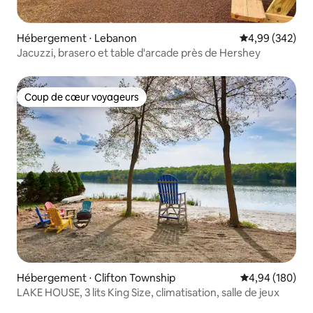
Hébergement ⋅ Lebanon
Évaluation moy
4,99 (342)
Jacuzzi, brasero et table d'arcade près de Hershey
Coup de cœur voyageurs
Coup de cœur voyageurs
Hébergement ⋅ Clifton Township
Évaluation moy
4,94 (180)
LAKE HOUSE, 3 lits King Size, climatisation, salle de jeux