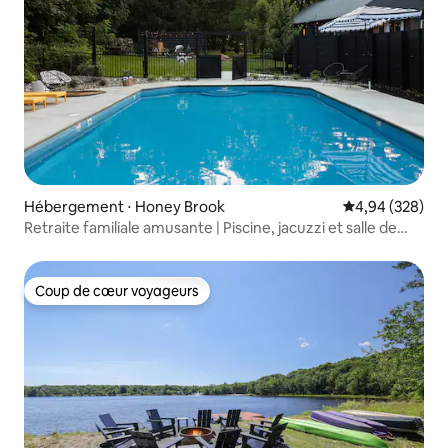
Hébergement ⋅ Honey Brook
Évaluation moy
4,94 (328)
Retraite familiale amusante | Piscine, jacuzzi et salle de
jeux
Coup de cœur voyageurs
Coup de cœur voyageurs