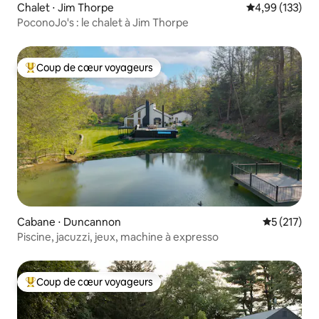
Chalet ⋅ Jim Thorpe
Évaluation moy
4,99 (133)
PoconoJo's : le chalet à Jim Thorpe
Coup de cœur voyageurs
Coups de cœur voyageurs les plus appréciés
Cabane ⋅ Duncannon
Évaluation 
5 (217)
Piscine, jacuzzi, jeux, machine à expresso
Coup de cœur voyageurs
Coups de cœur voyageurs les plus appréciés