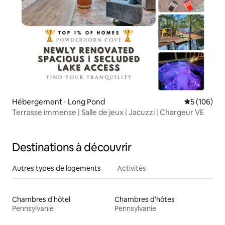
Hébergement ⋅ Long Pond
Évaluation 
5 (106)
Terrasse immense | Salle de jeux | Jacuzzi | Chargeur VE
Destinations à découvrir
Autres types de logements
Activités
Chambres d'hôtel
Chambres d'hôtes
Pennsylvanie
Pennsylvanie