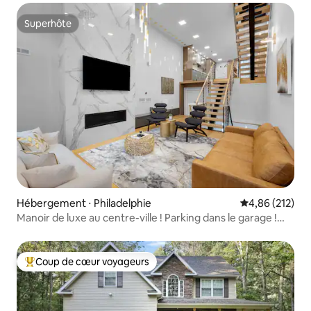
Superhôte
Superhôte
Hébergement ⋅ Philadelphie
Évaluation moy
4,86 (212)
Manoir de luxe au centre-ville ! Parking dans le garage !
Terrasse sur le toit !
Coup de cœur voyageurs
Coups de cœur voyageurs les plus appréciés