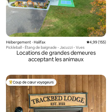
Hébergement ⋅ Halifax
Évaluation moy
4,99 (155)
Pickleball - Étang de baignade - Jacuzzi - Vues
Locations de grandes demeures
acceptant les animaux
Coup de cœur voyageurs
Coups de cœur voyageurs les plus appréciés