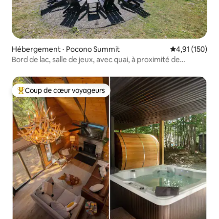
Hébergement ⋅ Pocono Summit
Évaluation moy
4,91 (150)
Bord de lac, salle de jeux, avec quai, à proximité de
Camelback
Coup de cœur voyageurs
Coups de cœur voyageurs les plus appréciés