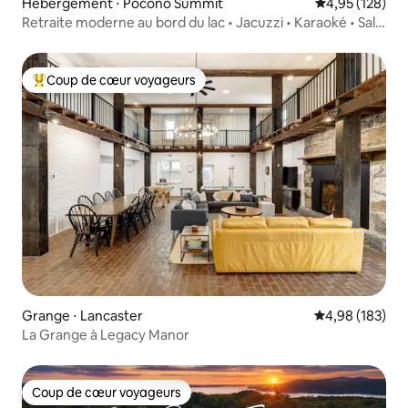
Hébergement ⋅ Pocono Summit
Évaluation moy
4,95 (128)
Retraite moderne au bord du lac • Jacuzzi • Karaoké • Salle
de jeux
Coup de cœur voyageurs
Coups de cœur voyageurs les plus appréciés
Grange ⋅ Lancaster
Évaluation moy
4,98 (183)
La Grange à Legacy Manor
Coup de cœur voyageurs
Coup de cœur voyageurs