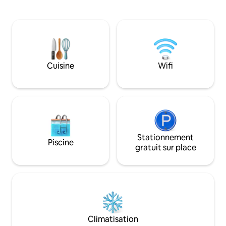
kilomètres seulem
et des téléviseurs intelligents pour les
Bedford et de l'O
soirées cinéma. À l'extérieur, vous
vous serez à proxi
trouverez un jacuzzi face à la rivière, un
des magasins et de
foyer sans fumée BREEO pour les
Que vous recherch
soirées feu de camp et un barbecue au
détente, notre mai
propane. Situé directement en face du
pour créer des sou
quai Pequea Boat avec une descente
Cuisine
Wifi
Nous serions ravis 
pour bateaux et un quai de pêche,
de vos prochaines
apportez vos kayaks, vos bouées et vos
lignes de pêche pour un plaisir sans fin.
Stationnement
Piscine
gratuit sur place
Climatisation