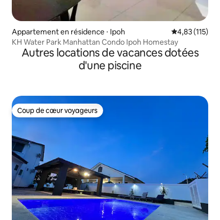
Appartement en résidence ⋅ Ipoh
Évaluation moy
4,83 (115)
KH Water Park Manhattan Condo Ipoh Homestay
Autres locations de vacances dotées
d'une piscine
Coup de cœur voyageurs
Coup de cœur voyageurs