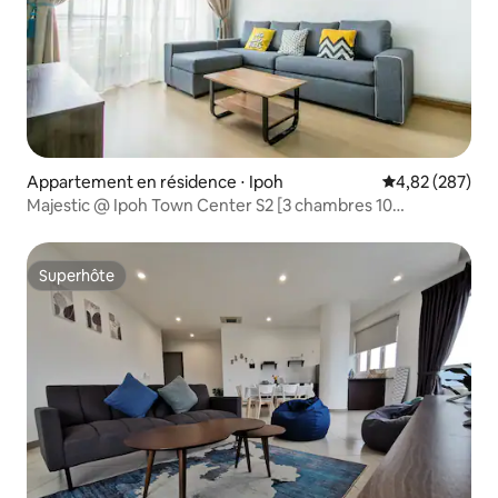
Appartement en résidence ⋅ Ipoh
Évaluation moy
4,82 (287)
Majestic @ Ipoh Town Center S2 [3 chambres 10
personnes]
Superhôte
Superhôte