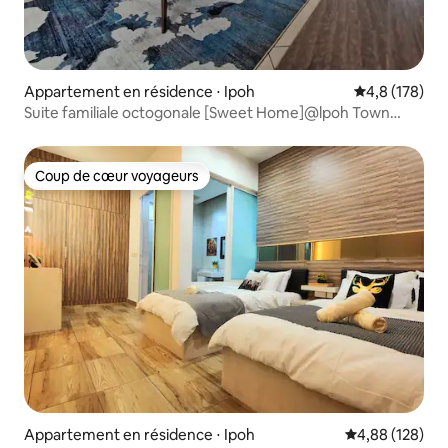
Appartement en résidence ⋅ Ipoh
Évaluation mo
4,8 (178)
Suite familiale octogonale [Sweet Home]@lpoh Town
(9 personnes)
Coup de cœur voyageurs
Coup de cœur voyageurs
Appartement en résidence ⋅ Ipoh
Évaluation moy
4,88 (128)