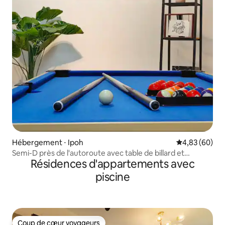
Hébergement ⋅ Ipoh
Évaluation mo
4,83 (60)
Semi-D près de l'autoroute avec table de billard et
Résidences d'appartements avec
karaoké (15-19 pers)
piscine
Coup de cœur voyageurs