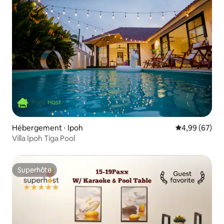
Hébergement ⋅ Ipoh
Évaluation mo
4,99 (67)
Villa Ipoh Tiga Pool
Superhôte
Superhôte