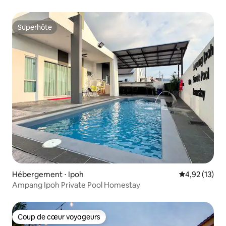
de Lost World
Superhôte
Superhôte
Hébergement ⋅ Ipoh
Évaluation mo
4,92 (13)
Ampang Ipoh Private Pool Homestay
Coup de cœur voyageurs
Coup de cœur voyageurs