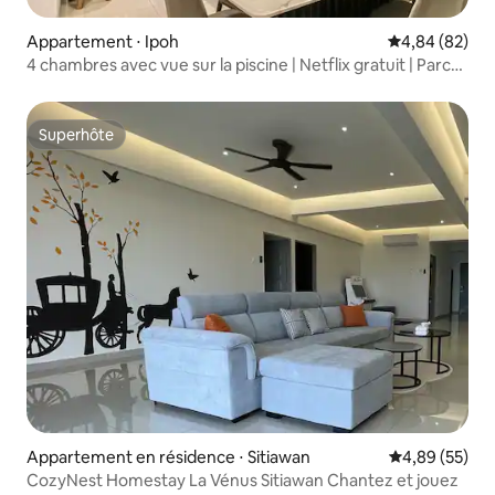
Appartement ⋅ Ipoh
Évaluation mo
4,84 (82)
4 chambres avec vue sur la piscine | Netflix gratuit | Parc
aquatique | 2 parkings
Superhôte
Superhôte
Appartement en résidence ⋅ Sitiawan
Évaluation mo
4,89 (55)
CozyNest Homestay La Vénus Sitiawan Chantez et jouez