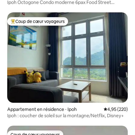
Ipoh Octogone Condo moderne 6pax Food Street
Hotspot
Coup de cœur voyageurs
Coups de cœur voyageurs les plus appréciés
Appartement en résidence ⋅ Ipoh
Évaluation moy
4,95 (220)
Ipoh : coucher de soleil sur la montagne/Netflix, Disney+
Coup de cœur voyageurs