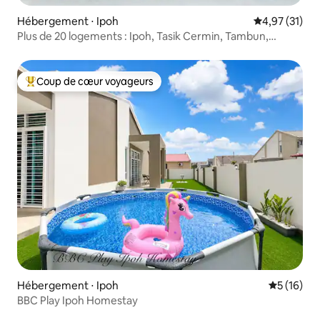
Hébergement ⋅ Ipoh
Évaluation mo
4,97 (31)
Plus de 20 logements : Ipoh, Tasik Cermin, Tambun,
Lost World, piscine
Coup de cœur voyageurs
Coups de cœur voyageurs les plus appréciés
Hébergement ⋅ Ipoh
Évaluation
5 (16)
BBC Play Ipoh Homestay