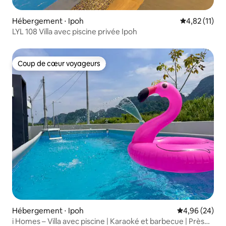
Hébergement ⋅ Ipoh
Évaluation mo
4,82 (11)
LYL 108 Villa avec piscine privée Ipoh
Coup de cœur voyageurs
Coup de cœur voyageurs
Hébergement ⋅ Ipoh
Évaluation mo
4,96 (24)
i Homes – Villa avec piscine | Karaoké et barbecue | Près