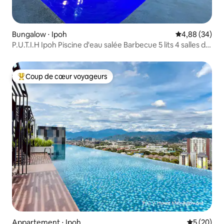
Bungalow ⋅ Ipoh
Évaluation mo
4,88 (34)
P.U.T.I.H Ipoh Piscine d'eau salée Barbecue 5 lits 4 salles de
bain 19 personnes
Coup de cœur voyageurs
Coups de cœur voyageurs les plus appréciés
Appartement ⋅ Ipoh
Évaluation
5 (20)