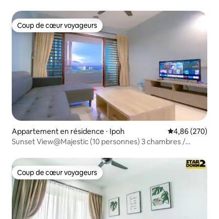
Coup de cœur voyageurs
Coup de cœur voyageurs
Appartement en résidence ⋅ Ipoh
Évaluation moy
4,86 (270)
Sunset View@Majestic (10 personnes) 3 chambres /
2 salles de bain / 2 places de parking
Coup de cœur voyageurs
Coup de cœur voyageurs