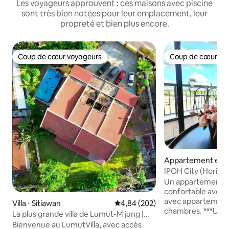
Les voyageurs approuvent : ces maisons avec piscine
sont très bien notées pour leur emplacement, leur
propreté et bien plus encore.
Coup de cœur voyageurs
Coup de cœur vo
Coup de cœur voyageurs
Coup de cœur vo
Appartement en r
Ipoh
IPOH City (Horizon
Concubine Lane
Un appartement c
confortable avec vu
avec appartement
Villa ⋅ Sitiawan
Évaluation moyenne sur la base 
4,84 (202)
chambres. ***UN (1) parking sécurisé
La plus grande villa de Lumut-M'jung |
gratuit, tandis que
Cinéma 250'| Piscine | 30 personnes
Bienvenue au LumutVilla, avec accès