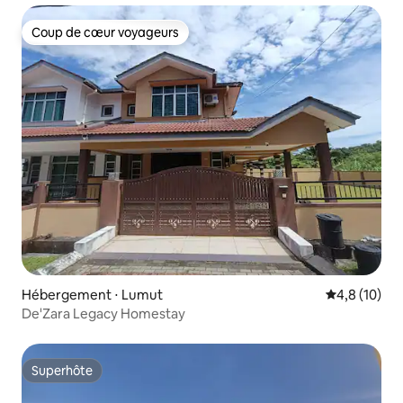
Coup de cœur voyageurs
Coup de cœur voyageurs
Hébergement ⋅ Lumut
Évaluation m
4,8 (10)
De'Zara Legacy Homestay
Superhôte
Superhôte