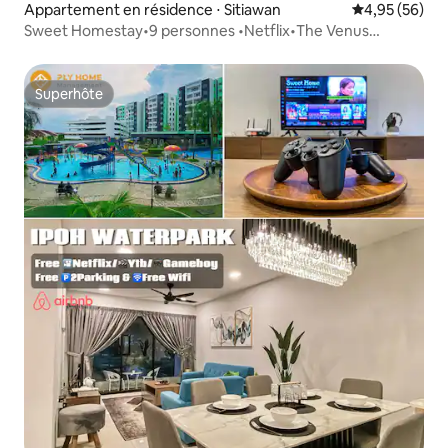
Appartement en résidence ⋅ Sitiawan
Évaluation mo
4,95 (56)
Sweet Homestay•9 personnes •Netflix•The Venus
Sitiawan
Superhôte
Superhôte