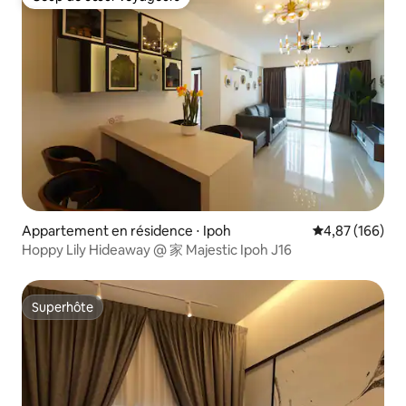
Coup de cœur voyageurs
Appartement en résidence ⋅ Ipoh
Évaluation moy
4,87 (166)
Hoppy Lily Hideaway @ 家 Majestic Ipoh J16
Superhôte
Superhôte