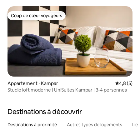
Coup de cœur voyageurs
Coup de cœur voyageurs
Appartement ⋅ Kampar
Évaluation 
4,8 (5)
Studio loft moderne | UniSuites Kampar | 3-4 personnes
Destinations à découvrir
Destinations à proximité
Autres types de logements
Lie