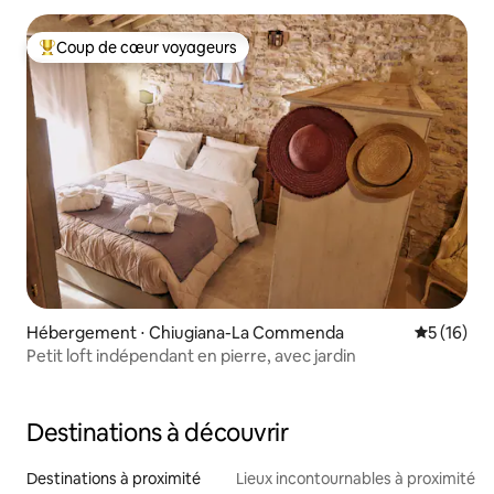
Coup de cœur voyageurs
Coups de cœur voyageurs les plus appréciés
Hébergement ⋅ Chiugiana-La Commenda
Évaluation
5 (16)
Petit loft indépendant en pierre, avec jardin
Destinations à découvrir
Destinations à proximité
Lieux incontournables à proximité