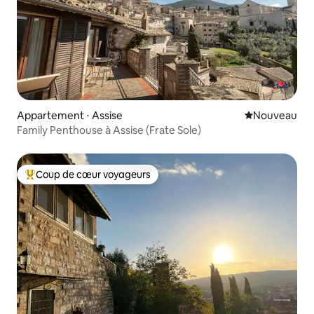
Appartement ⋅ Assise
Nouvel hébe
Nouveau
Family Penthouse à Assise (Frate Sole)
Coup de cœur voyageurs
Coups de cœur voyageurs les plus appréciés