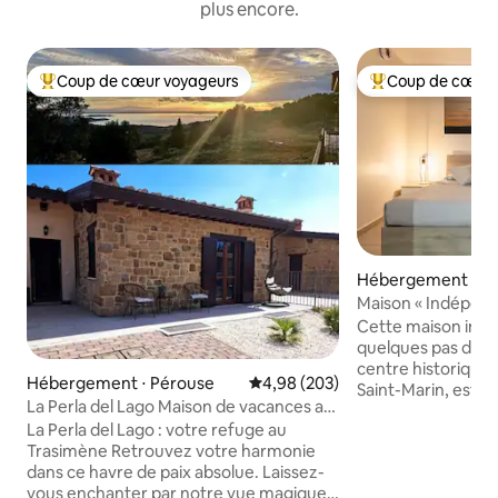
plus encore.
Coup de cœur voyageurs
Coup de cœur 
Coups de cœur voyageurs les plus appréciés
Coups de cœur vo
Hébergement ⋅ Sa
Maison « Indépend
centre historique
Cette maison indé
quelques pas des 
centre historique 
Hébergement ⋅ Pérouse
Évaluation moyenne sur la base 
4,98 (203)
Saint-Marin, est l'
La Perla del Lago Maison de vacances au
qui recherchent dé
lac Trasimène
La Perla del Lago : votre refuge au
vue imprenable su
Trasimène ​Retrouvez votre harmonie
environnantes. La
dans ce havre de paix absolue. Laissez-
avec une attention
vous enchanter par notre vue magique
parfaite pour les f