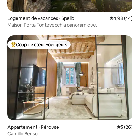
Logement de vacances ⋅ Spello
Évaluation mo
4,98 (44)
Maison Porta Fontevecchia panoramique.
Coup de cœur voyageurs
Coups de cœur voyageurs les plus appréciés
Appartement ⋅ Pérouse
Évaluation
5 (26)
Camillo Benso