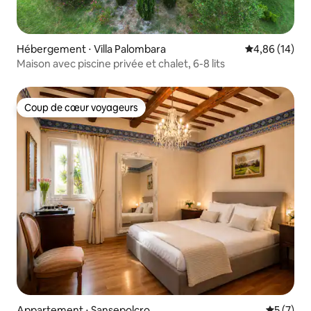
Hébergement ⋅ Villa Palombara
Évaluation mo
4,86 (14)
Maison avec piscine privée et chalet, 6-8 lits
Coup de cœur voyageurs
Coup de cœur voyageurs
Appartement ⋅ Sansepolcro
Évaluatio
5 (7)