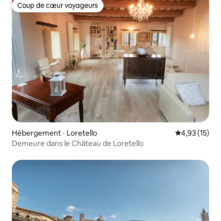
Coup de cœur voyageurs
Coup de cœur voyageurs
Hébergement ⋅ Loretello
Évaluation mo
4,93 (15)
Demeure dans le Château de Loretello