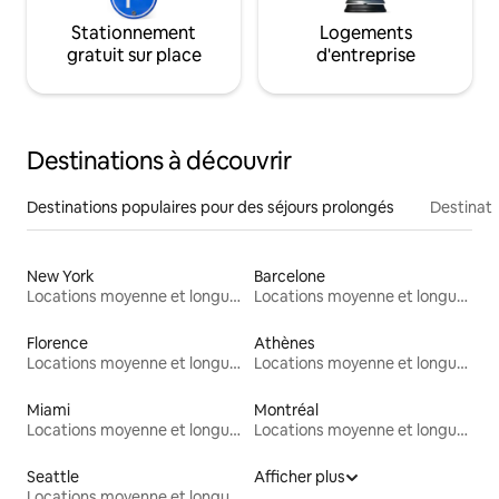
Stationnement
Logements
gratuit sur place
d'entreprise
Destinations à découvrir
Destinations populaires pour des séjours prolongés
Destinati
New York
Barcelone
Locations moyenne et longue durée
Locations moyenne et longue durée
Florence
Athènes
Locations moyenne et longue durée
Locations moyenne et longue durée
Miami
Montréal
Locations moyenne et longue durée
Locations moyenne et longue durée
Seattle
Afficher plus
Locations moyenne et longue durée