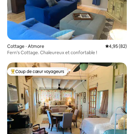
Cottage ⋅ Atmore
Évaluation mo
4,95 (82)
Fern's Cottage. Chaleureux et confortable !
Coup de cœur voyageurs
Coups de cœur voyageurs les plus appréciés