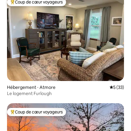
Coup de cœur voyageurs
Coups de cœur voyageurs les plus appréciés
Hébergement ⋅ Atmore
Évaluation
5 (33)
Le logement Furlough
Coup de cœur voyageurs
Coups de cœur voyageurs les plus appréciés