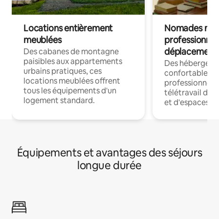
Locations entièrement
Nomades num
meublées
professionnel
déplacement
Des cabanes de montagne
paisibles aux appartements
Des hébergem
urbains pratiques, ces
confortables p
locations meublées offrent
professionnels
tous les équipements d'un
télétravail dis
logement standard.
et d'espaces de
Équipements et avantages des séjours
longue durée