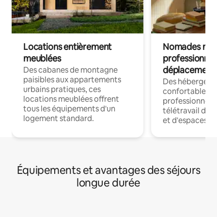
Locations entièrement
Nomades num
meublées
professionnel
déplacement
Des cabanes de montagne
paisibles aux appartements
Des hébergem
urbains pratiques, ces
confortables p
locations meublées offrent
professionnels
tous les équipements d'un
télétravail dis
logement standard.
et d'espaces de
Équipements et avantages des séjours
longue durée