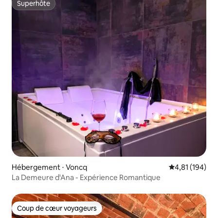
Superhôte
Superhôte
Hébergement ⋅ Voncq
Évaluation moy
4,81 (194)
La Demeure d'Ana - Expérience Romantique
Coup de cœur voyageurs
Coup de cœur voyageurs