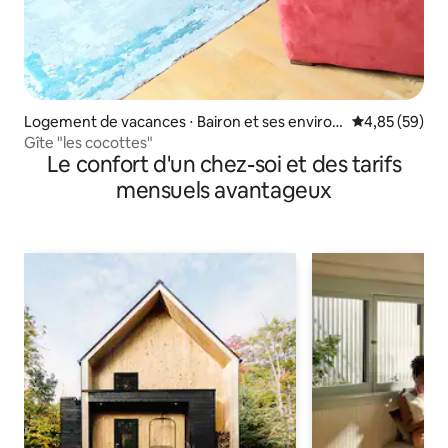
Logement de vacances ⋅ Bairon et ses environ
Évaluation mo
4,85 (59)
s
Gîte "les cocottes"
Le confort d'un chez-soi et des tarifs
mensuels avantageux