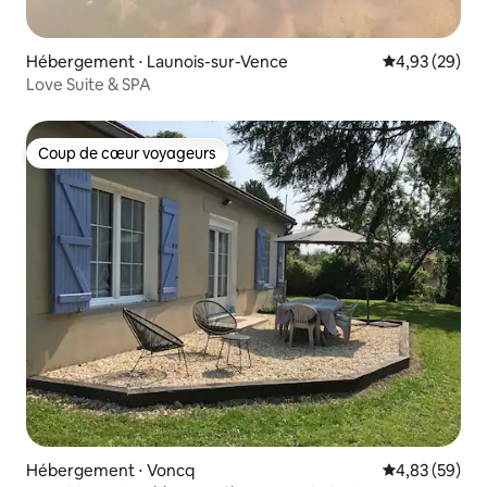
Hébergement ⋅ Launois-sur-Vence
Évaluation mo
4,93 (29)
Love Suite & SPA
Coup de cœur voyageurs
Coup de cœur voyageurs
Hébergement ⋅ Voncq
Évaluation mo
4,83 (59)