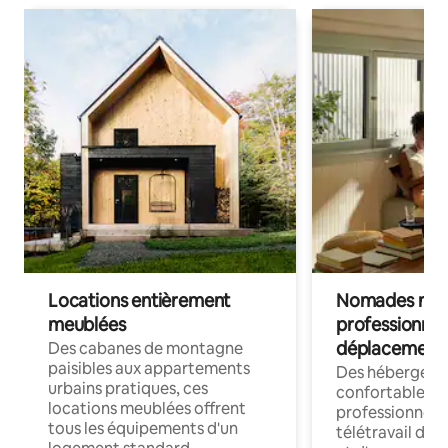
Locations entièrement
Nomades num
meublées
professionnel
déplacement
Des cabanes de montagne
paisibles aux appartements
Des hébergem
urbains pratiques, ces
confortables p
locations meublées offrent
professionnels
tous les équipements d'un
télétravail dis