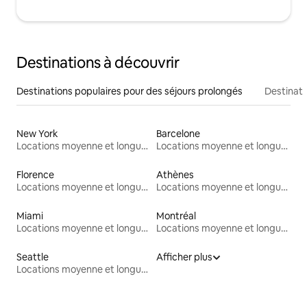
Destinations à découvrir
Destinations populaires pour des séjours prolongés
Destinati
New York
Barcelone
Locations moyenne et longue durée
Locations moyenne et longue durée
Florence
Athènes
Locations moyenne et longue durée
Locations moyenne et longue durée
Miami
Montréal
Locations moyenne et longue durée
Locations moyenne et longue durée
Seattle
Afficher plus
Locations moyenne et longue durée