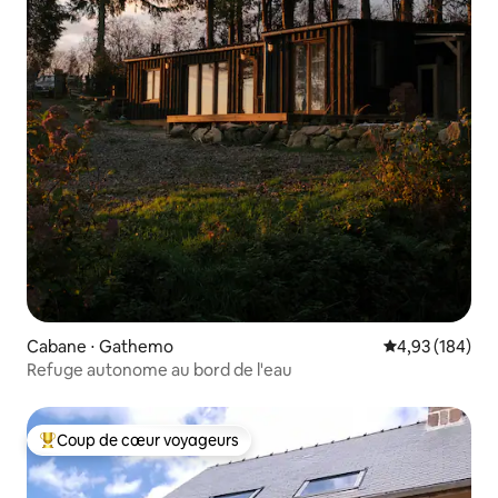
Cabane ⋅ Gathemo
Évaluation moy
4,93 (184)
Refuge autonome au bord de l'eau
Coup de cœur voyageurs
Coups de cœur voyageurs les plus appréciés