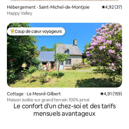
Hébergement ⋅ Saint-Michel-de-Montjoie
Évaluation mo
4,92 (37)
Happy Valley
Coup de cœur voyageurs
Coups de cœur voyageurs les plus appréciés
Cottage ⋅ Le Mesnil-Gilbert
Évaluation moy
4,91 (159)
Maison isolée sur grand terrain 100% privé
Le confort d'un chez-soi et des tarifs
mensuels avantageux