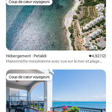
Coup de cœur voyageurs
Coup de cœur voyageurs
Hébergement ⋅ Petalidi
Évaluation mo
4,92 (12)
Maisonnette messinienne avec vue sur la mer et plage
privée
Coup de cœur voyageurs
Coup de cœur voyageurs