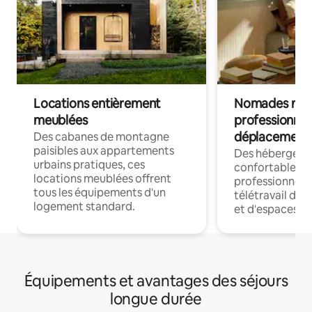
Locations entièrement
Nomades num
meublées
professionnel
déplacement
Des cabanes de montagne
paisibles aux appartements
Des hébergem
urbains pratiques, ces
confortables p
locations meublées offrent
professionnels
tous les équipements d'un
télétravail dis
logement standard.
et d'espaces de
Équipements et avantages des séjours
longue durée