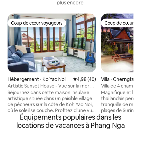
plus encore.
Coup de cœur voyageurs
Coup de cœur vo
Coup de cœur voyageurs
Coup de cœur vo
Hébergement ⋅ Ko Yao Noi
Évaluation moyenne sur la base
4,98 (40)
Villa ⋅ Cherngtalay
Artistic Sunset House - Vue sur la mer et
Villa de 4 chambre
vie de village
sur la colline, Phu
Séjournez dans cette maison insulaire
Magnifique et luxue
artistique située dans un paisible village
thaïlandais perch
de pêcheurs sur la côte de Koh Yao Noi,
tranquille de mon
où le soleil se couche. Profitez d’une vue
plages de Surin et 
Équipements populaires dans les
magnifique sur la mer et sur le coucher
magnifique côte ou
du soleil depuis le salon, la chambre et
de 400 m2 intérie
locations de vacances à Phang Nga
l’espace extérieur tout en découvrant la
lits King Size, sall
vie locale authentique. Une courte
Entièrement meub
promenade le long de la côte vous mène
des pièces d'art asiatique. 