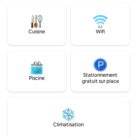
à une piscine avec vue sur la mer et à
débordement mesu
une salle de sport, parfaites pour se
avec 2 salas thaïl
détendre après les aventures sur l’île.
pour une détente e
Les voyageurs bénéficient d’un accès
à couper le souffle
gratuit à une piscine avec vue sur la mer
à seulement 10 minu
Cuisine
Wifi
et à une salle de musculation avec
Petit déjeuner et 
haltères au KYN Phoenix Muay Thai, qui
aller-retour inclus.
se trouve à quelques pas seulement le
long du littoral.
Stationnement
Piscine
gratuit sur place
Climatisation