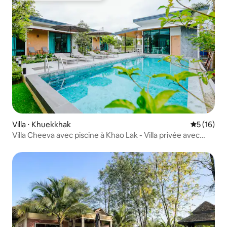
Villa ⋅ Khuekkhak
Évaluation
5 (16)
Villa Cheeva avec piscine à Khao Lak - Villa privée avec
piscine de 10 m