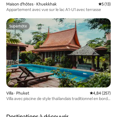
Maison d'hôtes ⋅ Khuekkhak
Évaluation
5 (13)
Appartement avec vue sur le lac A1-U1 avec terrasse
Superhôte
Superhôte
Villa ⋅ Phuket
Évaluation moy
4,84 (257)
Villa avec piscine de style thaïlandais traditionnel en bord
de mer (V7)
Destinations à découvrir