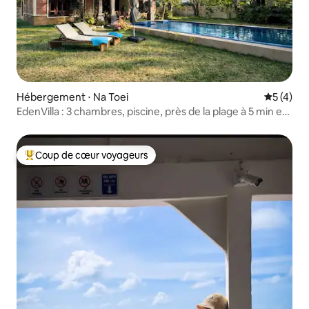
Hébergement ⋅ Na Toei
Évaluatio
5 (4)
EdenVilla : 3 chambres, piscine, près de la plage à 5 min en
voiture
Coup de cœur voyageurs
Coups de cœur voyageurs les plus appréciés