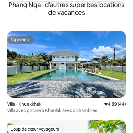
Phang Nga : d'autres superbes locations
de vacances
Superhôte
Superhôte
Villa ⋅ Khuekkhak
Évaluation mo
4,89 (44)
Villa avec piscine à Khaolak avec 3 chambres
Coup de cœur voyageurs
Coup de cœur voyageurs