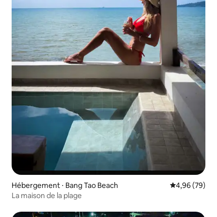
Hébergement ⋅ Bang Tao Beach
Évaluation mo
4,96 (79)
La maison de la plage