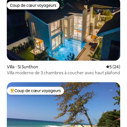
Coup de cœur voyageurs
Coup de cœur voyageurs
Villa ⋅ Si Sunthon
Évaluation
5 (24)
Villa moderne de 3 chambres à coucher avec haut plafond
Coup de cœur voyageurs
Coups de cœur voyageurs les plus appréciés