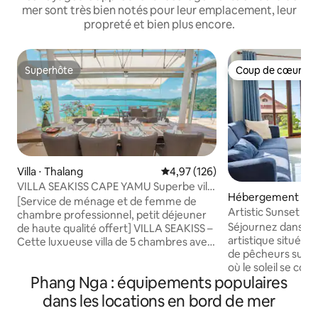
mer sont très bien notés pour leur emplacement, leur
propreté et bien plus encore.
Superhôte
Coup de cœur vo
Superhôte
Coup de cœur vo
Villa ⋅ Thalang
Évaluation moyenne sur la base 
4,97 (126)
VILLA SEAKISS CAPE YAMU Superbe villa
Hébergement ⋅ Ko
avec vue sur la mer, petit déjeuner
[Service de ménage et de femme de
Artistic Sunset Ho
offert, femme de ménage et
chambre professionnel, petit déjeuner
vie de village
majordome
Séjournez dans cet
de haute qualité offert] VILLA SEAKISS –
artistique située d
Cette luxueuse villa de 5 chambres avec
de pêcheurs sur la
vue sur la mer est située à Cape Yamu,
où le soleil se cou
l'un des endroits les plus prestigieux de
Phang Nga : équipements populaires
magnifique sur la 
Phuket, surplombant la mer d'Andaman
du soleil depuis le
sereine, dans une zone fermée de villas
dans les locations en bord de mer
l’espace extérieur
de luxe. Couvrant une superficie de