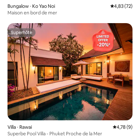
Bungalow ⋅ Ko Yao Noi
Évaluation mo
4,83 (72)
Maison en bord de mer
Superhôte
Superhôte
Villa ⋅ Rawai
Évaluation m
4,78 (9)
Superbe Pool Villa - Phuket Proche de la Mer