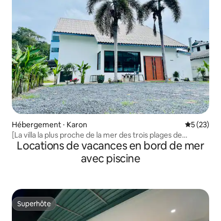
Hébergement ⋅ Karon
Évaluation
5 (23)
[La villa la plus proche de la mer des trois plages de
Locations de vacances en bord de mer
Katakolon Patong] [La seule villa de la plage de Katanoi]
[Le meilleur rapport qualité-prix] [Le premier choix pour
avec piscine
les vacances en famille]
Superhôte
Superhôte