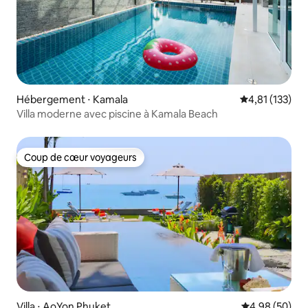
Hébergement ⋅ Kamala
Évaluation moy
4,81 (133)
Villa moderne avec piscine à Kamala Beach
Coup de cœur voyageurs
Coup de cœur voyageurs
Villa ⋅ AoYon Phuket
Évaluation mo
4,98 (50)