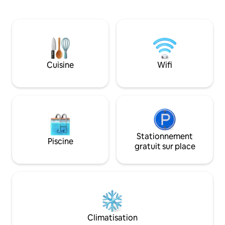
vie locale authent
1 400 m² avec une piscine de 17 m, la villa
promenade le long
dispose de 5 grandes chambres, dont 4
à une piscine avec
avec des lits queen size, la 5e se
une salle de sport,
compose de deux lits simples.La villa
détendre après les 
utilise la même literie et les mêmes
Les voyageurs bén
articles de toilette qu'un hôtel cinq
gratuit à une pisc
étoiles, avec un chef qualifié qui fournit
Cuisine
Wifi
et à une salle de 
un petit déjeuner gratuit de haute
haltères au KYN P
qualité tous les matins, avec des saveurs
se trouve à quelq
thaïlandaises, chinoises et occidentales,
long du littoral.
ainsi que des services de cuisine pour le
déjeuner et le dîner (facturés par
personne).La villa dispose d'une machine
automatique de mahjong, d'une
Stationnement
télévision par câble avec Netflix et d'un
Piscine
gratuit sur place
espace de jeu pour les enfants.Notre
femme de ménage parle couramment
l'anglais, le chinois et le thaï et peut
fournir gratuitement des conseils de
voyage aux voyageurs à Phuket.La suite
peut accueillir 8 personnes dans
4 chambres. Si vous avez besoin
d'utiliser 5 chambres, veuillez
Climatisation
sélectionner un autre lien. Un dépôt de