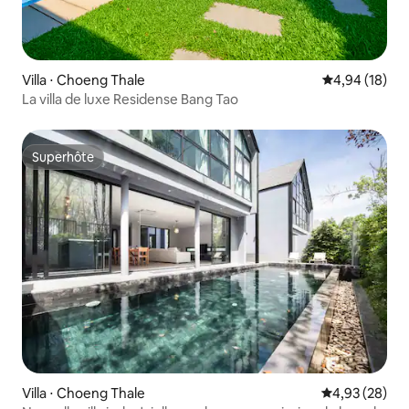
Villa ⋅ Choeng Thale
Évaluation mo
4,94 (18)
La villa de luxe Residense Bang Tao
Superhôte
Superhôte
Villa ⋅ Choeng Thale
Évaluation mo
4,93 (28)