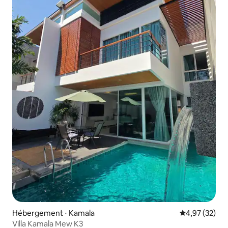
Hébergement ⋅ Kamala
Évaluation mo
4,97 (32)
Villa Kamala Mew K3