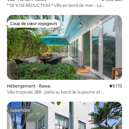
* 50 % DE RÉDUCTION * Villa en bord de mer - La
promotion se termine le 9 août
Coup de cœur voyageurs
Coup de cœur voyageurs
Hébergement ⋅ Rawai
Évaluatio
5 (11)
Villa tropicale 2BR : patio au bord de la piscine et
promenade jusqu'à la mer
Superhôte
Superhôte