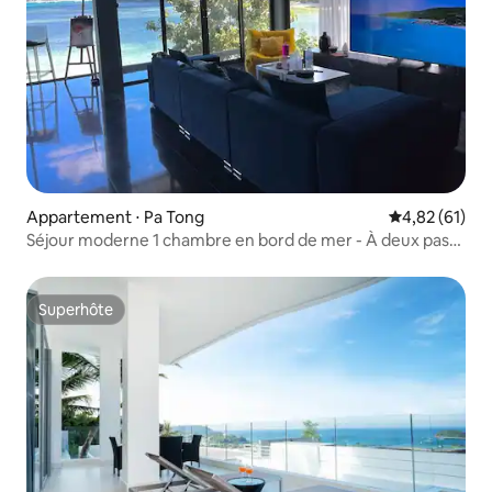
Appartement ⋅ Pa Tong
Évaluation mo
4,82 (61)
Séjour moderne 1 chambre en bord de mer - À deux pas
de la plage
Superhôte
Superhôte