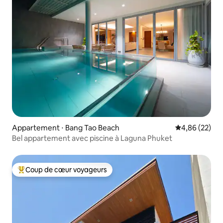
Appartement ⋅ Bang Tao Beach
Évaluation mo
4,86 (22)
Bel appartement avec piscine à Laguna Phuket
Coup de cœur voyageurs
Coups de cœur voyageurs les plus appréciés