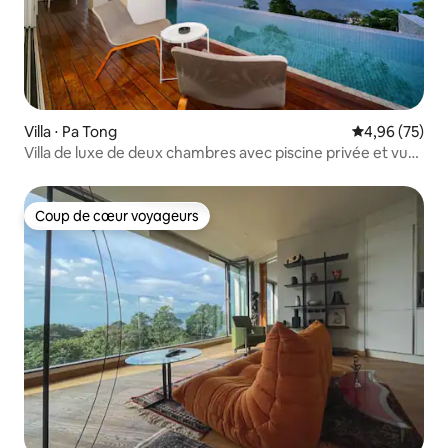
Villa ⋅ Pa Tong
Évaluation mo
4,96 (75)
Villa de luxe de deux chambres avec piscine privée et vue
sur la mer à Baotong
Coup de cœur voyageurs
Coup de cœur voyageurs