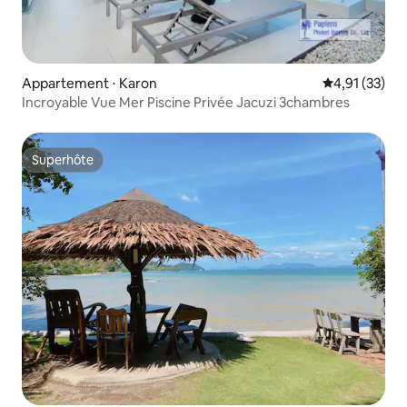
Appartement ⋅ Karon
Évaluation mo
4,91 (33)
Incroyable Vue Mer Piscine Privée Jacuzi 3chambres
Superhôte
Superhôte