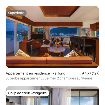
Superhôte
Superhôte
Appartement en résidence ⋅ Pa Tong
Évaluation moy
4,77 (127)
Superbe appartement vue mer 2 chambres au 14eme
Coup de cœur voyageurs
Coup de cœur voyageurs