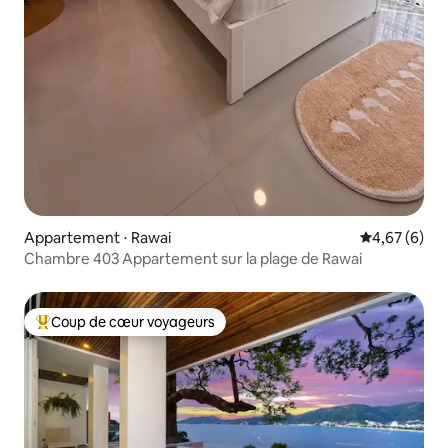
Appartement ⋅ Rawai
Évaluation m
4,67 (6)
Chambre 403 Appartement sur la plage de Rawai
Coup de cœur voyageurs
Coups de cœur voyageurs les plus appréciés