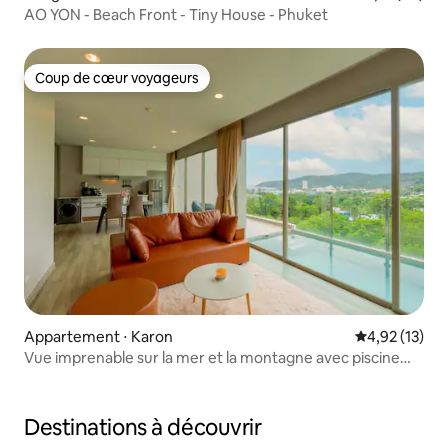
AO YON - Beach Front - Tiny House - Phuket
Coup de cœur voyageurs
Coup de cœur voyageurs
Appartement ⋅ Karon
Évaluation mo
4,92 (13)
Vue imprenable sur la mer et la montagne avec piscine
privée
Destinations à découvrir