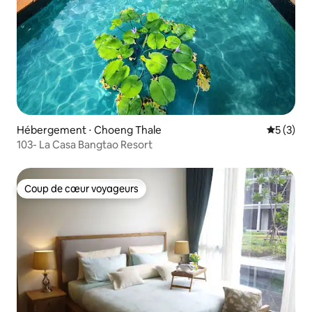
Hébergement ⋅ Choeng Thale
Évaluatio
5 (3)
103- La Casa Bangtao Resort
Coup de cœur voyageurs
Coup de cœur voyageurs