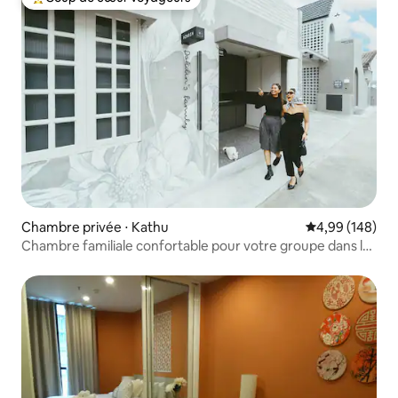
Coups de cœur voyageurs les plus appréciés
Chambre privée ⋅ Kathu
Évaluation moy
4,99 (148)
Chambre familiale confortable pour votre groupe dans la
ville de Patong