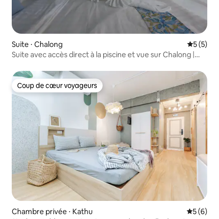
Suite ⋅ Chalong
Évaluatio
5 (5)
Suite avec accès direct à la piscine et vue sur Chalong |
Chambre n° 4
Coup de cœur voyageurs
Coup de cœur voyageurs
Chambre privée ⋅ Kathu
Évaluatio
5 (6)