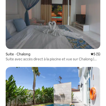
Suite ⋅ Chalong
Évaluatio
5 (5)
Suite avec accès direct à la piscine et vue sur Chalong |
Chambre n° 4