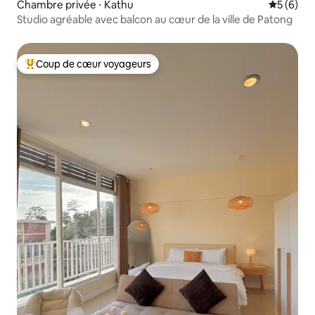
Chambre privée ⋅ Kathu
Évaluatio
5 (6)
Studio agréable avec balcon au cœur de la ville de Patong
Coup de cœur voyageurs
Coups de cœur voyageurs les plus appréciés