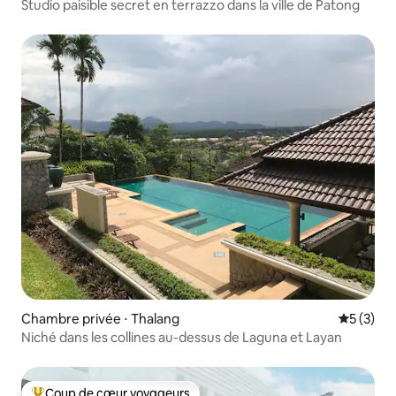
Studio paisible secret en terrazzo dans la ville de Patong
Chambre privée ⋅ Thalang
Évaluatio
5 (3)
Niché dans les collines au-dessus de Laguna et Layan
Coup de cœur voyageurs