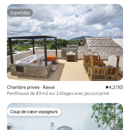
Superhôte
Superhôte
Chambre privée ⋅ Rawai
Évaluation m
4,2 (10)
Penthouse de 83 m2 sur 2 étages avec jacuzzi privé
Coup de cœur voyageurs
Coup de cœur voyageurs