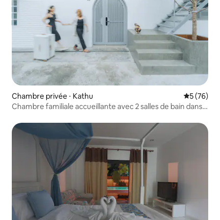
Chambre privée ⋅ Kathu
Évaluation
5 (76)
Chambre familiale accueillante avec 2 salles de bain dans
la ville de Patong