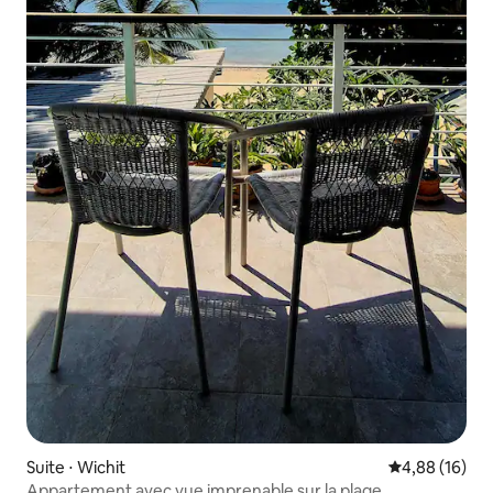
Suite ⋅ Wichit
Évaluation mo
4,88 (16)
Appartement avec vue imprenable sur la plage