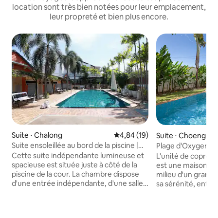
location sont très bien notées pour leur emplacement,
leur propreté et bien plus encore.
Suite ⋅ Chalong
Évaluation moyenne sur la base
4,84 (19)
Suite ⋅ Choeng Th
Suite ensoleillée au bord de la piscine |
Plage d'Oxygen d
Près de la rue du Muay Thai | Chambre
Cette suite indépendante lumineuse et
L'unité de coprop
n° 2
spacieuse est située juste à côté de la
est une maison de
piscine de la cour. La chambre dispose
milieu d'un grand j
d'une entrée indépendante, d'une salle
sa sérénité, enti
de bain privée, d'un lit double de 1,80 m,
des installations d
d'un coin salon, de la climatisation, d'une
une piscine privée
télévision, d'un réfrigérateur et d'un
gastronomique, a