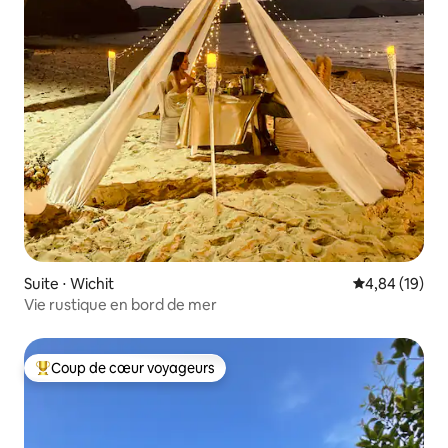
Suite ⋅ Wichit
Évaluation mo
4,84 (19)
Vie rustique en bord de mer
Coup de cœur voyageurs
Coups de cœur voyageurs les plus appréciés