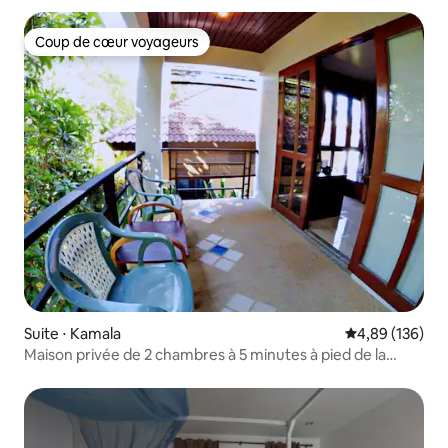
Coup de cœur voyageurs
Coup de cœur voyageurs
Suite ⋅ Kamala
Évaluation moy
4,89 (136)
Maison privée de 2 chambres à 5 minutes à pied de la
plage de Kamala