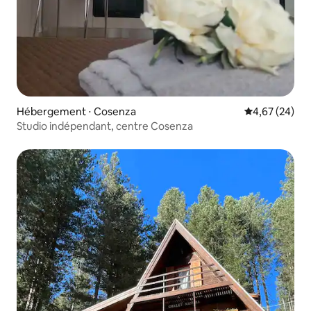
Hébergement ⋅ Cosenza
Évaluation mo
4,67 (24)
Studio indépendant, centre Cosenza