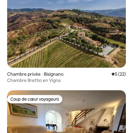
Chambre privée ⋅ Bisignano
Évaluation
5 (22)
Chambre Brettio en Vigna
Coup de cœur voyageurs
Coup de cœur voyageurs