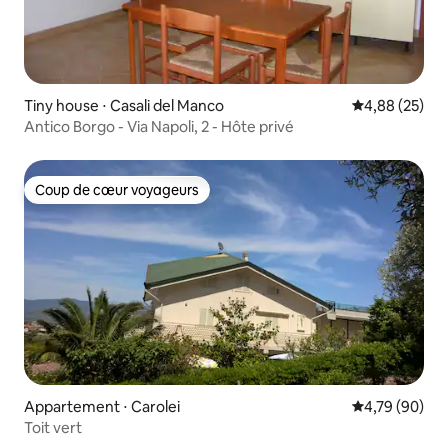
Tiny house ⋅ Casali del Manco
Évaluation mo
4,88 (25)
Antico Borgo - Via Napoli, 2 - Hôte privé
Coup de cœur voyageurs
Coup de cœur voyageurs
Appartement ⋅ Carolei
Évaluation mo
4,79 (90)
Toit vert