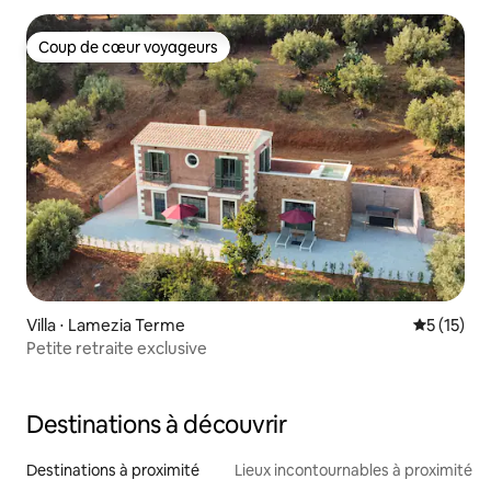
Coup de cœur voyageurs
Coup de cœur voyageurs
Villa ⋅ Lamezia Terme
Évaluation
5 (15)
Petite retraite exclusive
Destinations à découvrir
Destinations à proximité
Lieux incontournables à proximité