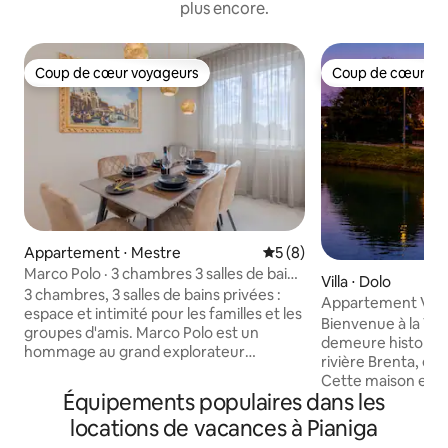
plus encore.
Coup de cœur voyageurs
Coup de cœur vo
Coup de cœur voyageurs
Coup de cœur vo
Appartement ⋅ Mestre
Évaluation moyenne sur la 
5 (8)
Marco Polo · 3 chambres 3 salles de bains
Villa ⋅ Dolo
à 15 min de Venise
3 chambres, 3 salles de bains privées :
Appartement Villa
espace et intimité pour les familles et les
de Venise
Bienvenue à la Vil
groupes d'amis. Marco Polo est un
demeure historiqu
hommage au grand explorateur
rivière Brenta, en
vénitien : du noyer comme les navires,
Cette maison est le
de la terre cuite comme les épices de
Équipements populaires dans les
années de rénovat
l'Orient, une carte du monde ancienne.
passion et dévoue
locations de vacances à Pianiga
Chaque chambre dispose d'une salle de
transformer en un
bains privative, d'une télévision et d'une