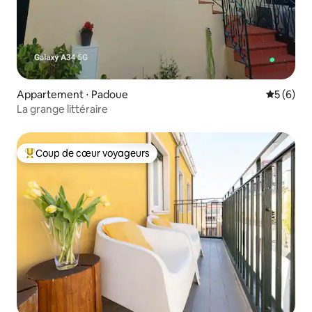
Appartement ⋅ Padoue
Évaluatio
5 (6)
La grange littéraire
Coup de cœur voyageurs
Coups de cœur voyageurs les plus appréciés