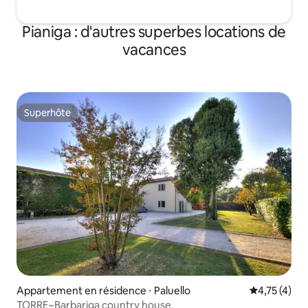
Pianiga : d'autres superbes locations de
vacances
Superhôte
Superhôte
Appartement en résidence ⋅ Paluello
Évaluation m
4,75 (4)
TORRE~Barbariga country house