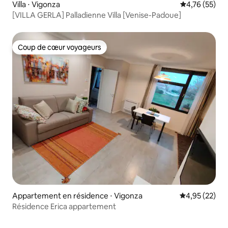
Villa ⋅ Vigonza
Évaluation mo
4,76 (55)
[VILLA GERLA] Palladienne Villa [Venise-Padoue]
Coup de cœur voyageurs
Coup de cœur voyageurs
Appartement en résidence ⋅ Vigonza
Évaluation mo
4,95 (22)
Résidence Erica appartement