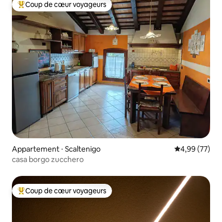
Coup de cœur voyageurs
Coups de cœur voyageurs les plus appréciés
Appartement ⋅ Scaltenigo
Évaluation mo
4,99 (77)
casa borgo zucchero
Coup de cœur voyageurs
Coups de cœur voyageurs les plus appréciés