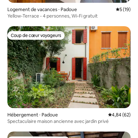
Logement de vacances ⋅ Padoue
Évaluation
5 (19)
Yellow-Terrace - 4 personnes, Wi-Fi gratuit
Coup de cœur voyageurs
Coup de cœur voyageurs
Hébergement ⋅ Padoue
Évaluation mo
4,84 (62)
Spectaculaire maison ancienne avec jardin privé