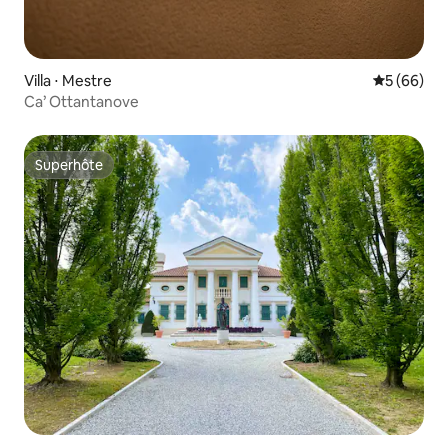
Villa ⋅ Mestre
Évaluation
5 (66)
Ca’ Ottantanove
Superhôte
Superhôte