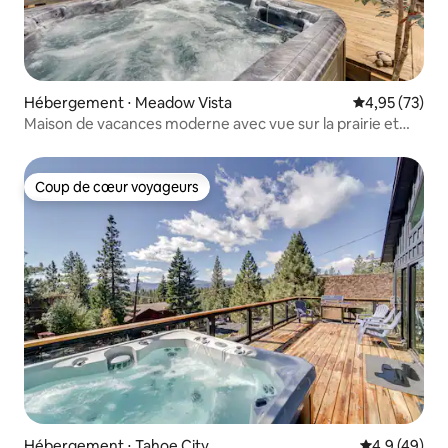
Hébergement ⋅ Meadow Vista
Évaluation mo
4,95 (73)
Maison de vacances moderne avec vue sur la prairie et
terrasse spacieuse
Coup de cœur voyageurs
Coup de cœur voyageurs
Hébergement ⋅ Tahoe City
Évaluation m
4,9 (49)