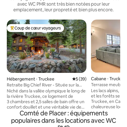
avec WC PMR sont très bien notées pour leur
emplacement, leur propreté et bien plus encore.
Coup de cœur voyageurs
Coups de cœur voyageurs les plus appréciés
Cabane ⋅ Truckee
Hébergement ⋅ Truckee
Évaluation moyenne sur la b
5 (39)
Terrasse meublée :
Retraite Big Chief River - Située sur la
navette Northstar 
rivière Truckee
Les lacs alpins, l
Niché dans la vallée olympique le long de
et les forêts serei
la rivière Truckee, ce logement de
Truckee, en Califo
3 chambres et 2,5 salles de bain offre un
chaleureuse locat
confort douillet et une véritable vie de
Comté de Placer : équipements
chambres et 2 sall
montagne. Profitez d’un accès à la
endroit idéal pour 
rivière pour la pêche à la mouche, d’un
populaires dans les locations avec WC
pour vous sentir 
foyer en bord de rivière, du chauffage