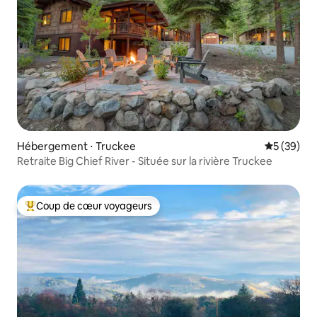
Hébergement ⋅ Truckee
Évaluation
5 (39)
Retraite Big Chief River - Située sur la rivière Truckee
Coup de cœur voyageurs
Coups de cœur voyageurs les plus appréciés