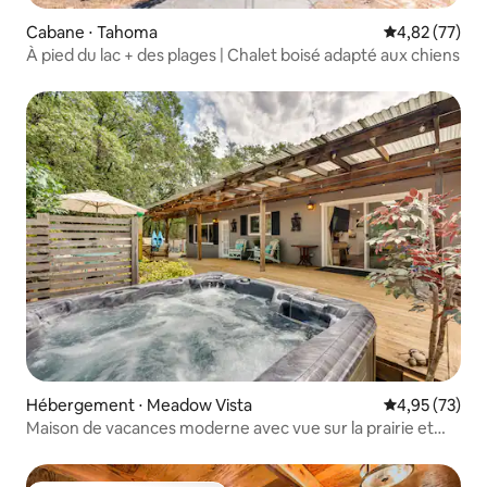
Cabane ⋅ Tahoma
Évaluation mo
4,82 (77)
À pied du lac + des plages | Chalet boisé adapté aux chiens
Hébergement ⋅ Meadow Vista
Évaluation mo
4,95 (73)
Maison de vacances moderne avec vue sur la prairie et
terrasse spacieuse