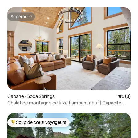
Superhôte
Superhôte
Cabane ⋅ Soda Springs
Évaluatio
5 (3)
Chalet de montagne de luxe flambant neuf | Capacité
d'accueil de 14 personnes | Immense
Coup de cœur voyageurs
Coups de cœur voyageurs les plus appréciés