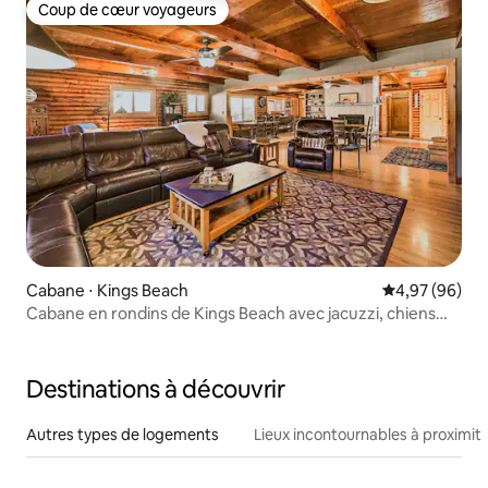
Coup de cœur voyageurs
Coup de cœur voyageurs
Cabane ⋅ Kings Beach
Évaluation mo
4,97 (96)
Cabane en rondins de Kings Beach avec jacuzzi, chiens
bienvenus !
Destinations à découvrir
Autres types de logements
Lieux incontournables à proximit