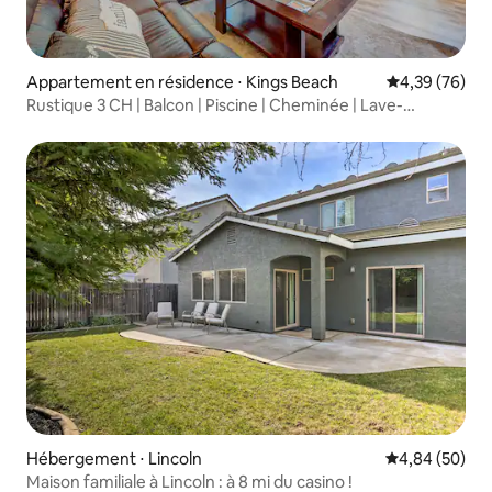
Appartement en résidence ⋅ Kings Beach
Évaluation mo
4,39 (76)
Rustique 3 CH | Balcon | Piscine | Cheminée | Lave-
linge/sèche-linge
Hébergement ⋅ Lincoln
Évaluation mo
4,84 (50)
Maison familiale à Lincoln : à 8 mi du casino !