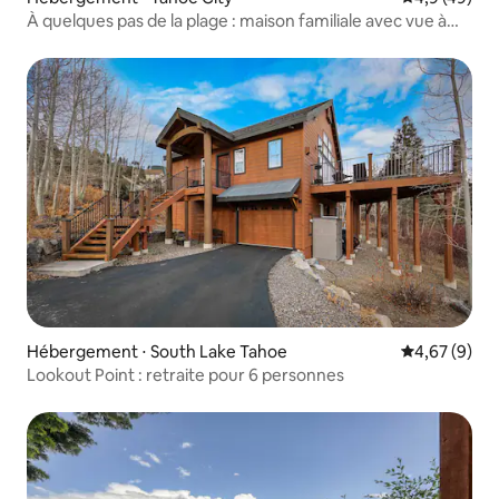
À quelques pas de la plage : maison familiale avec vue à
Tahoe City
Hébergement ⋅ South Lake Tahoe
Évaluation m
4,67 (9)
Lookout Point : retraite pour 6 personnes