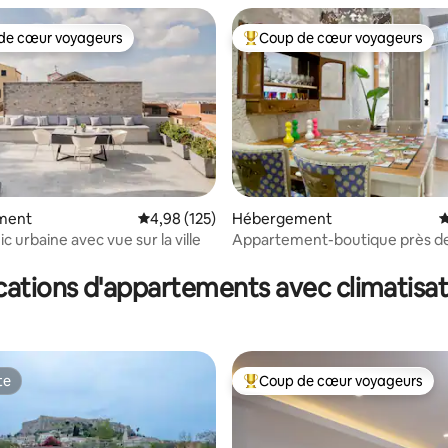
de cœur voyageurs
Coup de cœur voyageurs
 cœur voyageurs les plus appréciés
Coups de cœur voyageurs les p
ment
Évaluation moyenne sur la base de 125 comme
4,98 (125)
Hébergement
É
c urbaine avec vue sur la ville
Appartement-boutique près d
 la base de 122 commentaires : 4,89 sur 5
l'Acropole
cations d'appartements avec climatisat
te
Coup de cœur voyageurs
te
Coups de cœur voyageurs les p