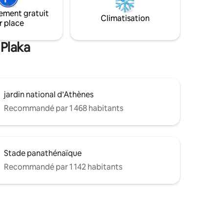
restaurants locaux, des cafés et des
s et des
ement gratuit
boutiques. *** Aucune fête/aucun
drale. À
Climatisation
r place
événement de quelque nature que ce
a station
soit n'est autorisé ***
 Plaka
jardin national d’Athènes
Recommandé par 1 468 habitants
Stade panathénaïque
Recommandé par 1 142 habitants