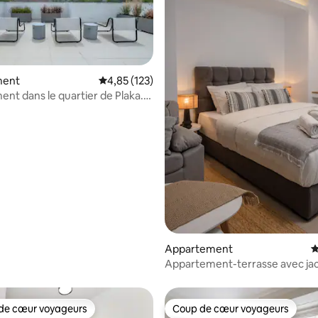
 la base de 125 commentaires : 4,94 sur 5
ment
Évaluation moyenne sur la base de 123 comme
4,85 (123)
nt dans le quartier de Plaka.
 emplacement.
Appartement
É
Appartement-terrasse avec ja
de cœur voyageurs
Coup de cœur voyageurs
 cœur voyageurs les plus appréciés
Coup de cœur voyageurs