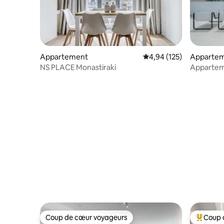
Appartement
Évaluation moyenne sur
4,94 (125)
Apparte
NS PLACE Monastiraki
Apparteme
Meilleur
Coup de cœur voyageurs
Coup 
Coup de cœur voyageurs
Coups de