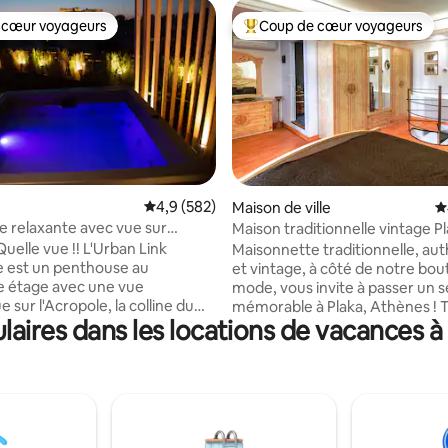
 cœur voyageurs
Coup de cœur voyageurs
 cœur voyageurs
Coups de cœur voyageurs les p
sur la base de 124 commentaires : 5 sur 5
Évaluation moyenne sur la base de 582 comme
4,9 (582)
Maison de ville
É
 relaxante avec vue sur
Maison traditionnelle vintage Pl
 et jacuzzi
centre d'Athènes !
uelle vue !! L'Urban Link
Maisonnette traditionnelle, au
 est un penthouse au
et vintage, à côté de notre bou
e étage avec une vue
mode, vous invite à passer un s
 sur l'Acropole, la colline du
mémorable à Plaka, Athènes ! T
ires dans les locations de vacances à
et la ville d'Athènes. Un
murs en briques apparentes, d
aiment unique à un
boiseries complexes, des meub
nt idéal avec un design
vintage, des salles de bains ble
 vin
beiges pastel, des décorations 
et laissez-nous rendre votre
escalier en colimaçon vous tra
réable et confortable.
totalement dans la gloire athé
vous dans le jacuzzi après une
passé. À proximité du superma