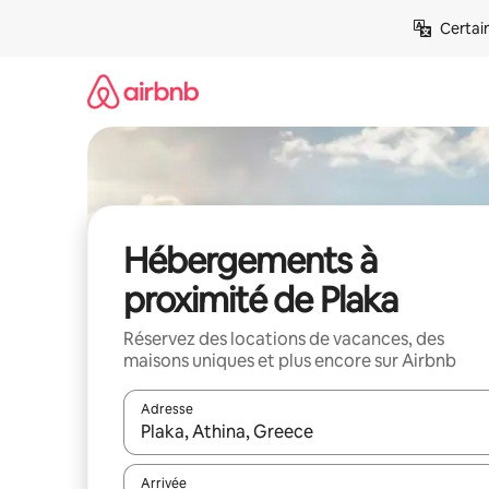
Aller
Certai
directement
au
contenu
Hébergements à
proximité de Plaka
Réservez des locations de vacances, des
maisons uniques et plus encore sur Airbnb
Adresse
Lorsque les résultats s'affichent, utilisez les flèc
Arrivée