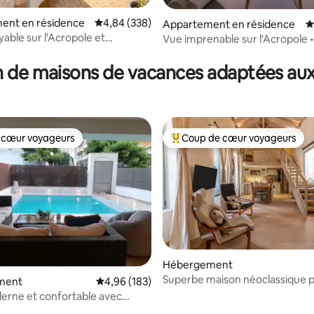
ent en résidence
Évaluation moyenne sur la base de 338 commen
4,84 (338)
Appartement en résidence
É
sur la base de 127 commentaires : 5 sur 5
yable sur l'Acropole et
Vue imprenable sur l'Acropole •
 à Plaka
Appartement unique de 2 cham
 de maisons de vacances adaptées aux
 cœur voyageurs
Coup de cœur voyageurs
 cœur voyageurs
Coups de cœur voyageurs les p
 la base de 212 commentaires : 4,93 sur 5
Hébergement
Superbe maison néoclassique p
ment
Évaluation moyenne sur la base de 183 commen
4,96 (183)
l'Acropole !
erne et confortable avec