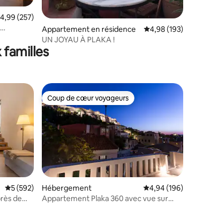
taires : 4,84 sur 5
valuation moyenne sur la base de 257 commentaires : 4,99 sur 5
4,99 (257)
Appartement en résidence
Évaluation moyenne sur
4,98 (193)
bres •
UN JOYAU À PLAKA !
 familles
Coup de cœur voyageurs
lus appréciés
Coup de cœur voyageurs
Évaluation moyenne sur la base de 592 commentaires : 5 sur 5
5 (592)
Hébergement
Évaluation moyenne sur
4,94 (196)
rès de
Appartement Plaka 360 avec vue sur
taires : 4,96 sur 5
l'Acropole