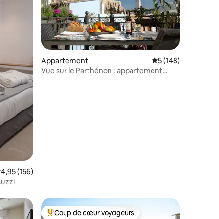
ntaires : 4,85 sur 5
Appartement
Évaluation moyenne 
5 (148)
Vue sur le Parthénon : appartement
néoclassique avec terrasse
valuation moyenne sur la base de 156 commentaires : 4,95 sur 5
4,95 (156)
cuzzi
Coup de cœur voyageurs
Coups de cœur voyageurs les plus appréciés