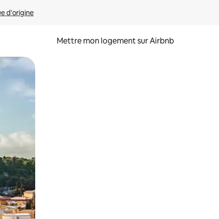
ue d'origine
Mettre mon logement sur Airbnb
sant glisser.