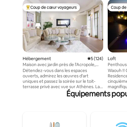
Coup de cœur voyageurs
Coup de
Coups de cœur voyageurs les plus appréciés
Coup de
Hébergement
Évaluation moyenne 
5 (124)
Loft
Maison avec jardin près de l'Acropole,
Penthouse
dans le quartier historique de Plaka
l'Acropole
Détendez-vous dans les espaces
Waouh !! Q
ouverts, admirez les œuvres d'art
Residence
uniques et passez la soirée sur le toit-
cinquièm
terrasse privé avec vue sur Athènes. La
magnifique
Équipements popula
Grèce antique rencontre le design
Lycabette 
moderne dans cette magnifique maison
espace vr
qui combine un mobilier somptueux avec
emplaceme
un décor de bon goût. On dit que trois
moderne ! Profitez d'une bouteille de
choses comptent dans l'immobilier :
gratuite 
l'emplacement, l'emplacement,
séjour ag
l'emplacement. Ajoutez à cela une
Détendez-