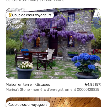
Coup de cœur voyageurs
Coups de cœur voyageurs les plus appréciés
Maison en terre ⋅ Ktistades
Évaluation mo
4,95 (57)
Marina's Stone - numéro d'enregistrement 00000128825
Coup de cœur voyageurs
Coup de cœur voyageurs