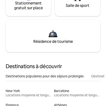
Stationnement
Salle de sport
gratuit sur place
Résidence de tourisme
Destinations à découvrir
Destinations populaires pour des séjours prolongés
Destinati
New York
Barcelone
Locations moyenne et longue durée
Locations moyenne et longue durée
Florence
Athènes