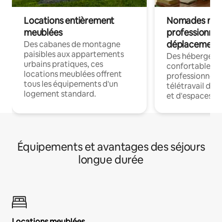
Locations entièrement
Nomades num
meublées
professionnel
déplacement
Des cabanes de montagne
paisibles aux appartements
Des hébergem
urbains pratiques, ces
confortables p
locations meublées offrent
professionnels
tous les équipements d'un
télétravail dis
logement standard.
et d'espaces de
Équipements et avantages des séjours
longue durée
Locations meublées