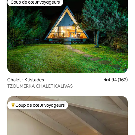
Coup de cœur voyageurs
Coup de cœur voyageurs
Chalet ⋅ Ktistades
Évaluation moy
4,94 (162)
TZOUMERKA CHALET KALIVAS
Coup de cœur voyageurs
Coups de cœur voyageurs les plus appréciés