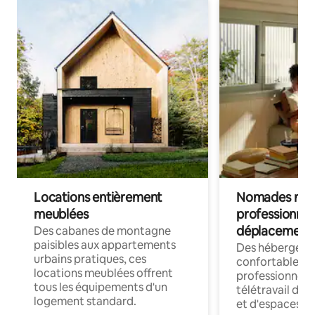
Locations entièrement
Nomades num
meublées
professionnel
déplacement
Des cabanes de montagne
paisibles aux appartements
Des hébergem
urbains pratiques, ces
confortables p
locations meublées offrent
professionnels
tous les équipements d'un
télétravail dis
logement standard.
et d'espaces de