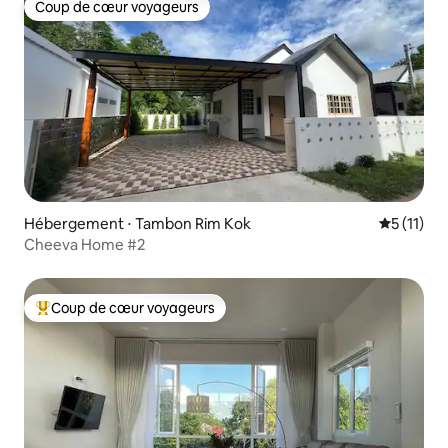
Coup de cœur voyageurs
Coup de cœur voyageurs
Hébergement ⋅ Tambon Rim Kok
Évaluatio
5 (11)
Cheeva Home #2
Coup de cœur voyageurs
Coups de cœur voyageurs les plus appréciés