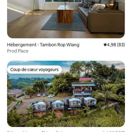
Hébergement ⋅ Tambon Rop Wiang
Évaluation mo
4,98 (83)
Prod Place
Coup de cœur voyageurs
Coup de cœur voyageurs