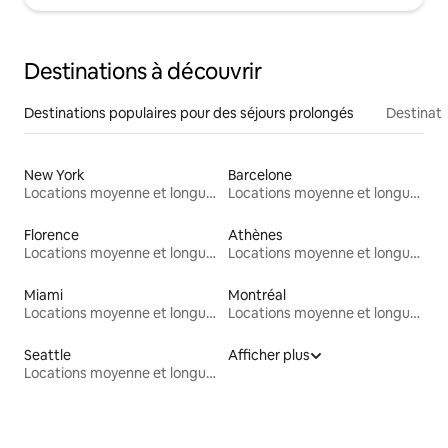
Destinations à découvrir
Destinations populaires pour des séjours prolongés
Destinati
New York
Barcelone
Locations moyenne et longue durée
Locations moyenne et longue durée
Florence
Athènes
Locations moyenne et longue durée
Locations moyenne et longue durée
Miami
Montréal
Locations moyenne et longue durée
Locations moyenne et longue durée
Seattle
Afficher plus
Locations moyenne et longue durée