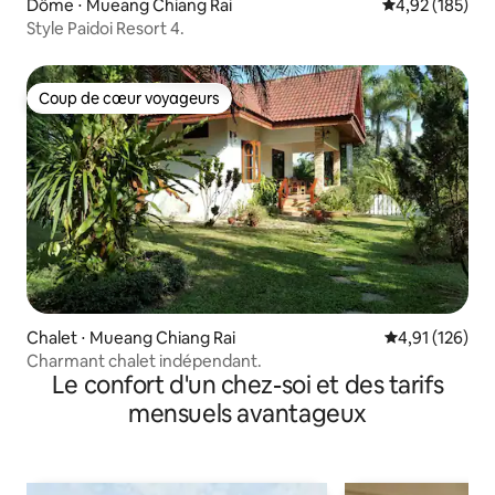
Dôme ⋅ Mueang Chiang Rai
Évaluation moy
4,92 (185)
Style Paidoi Resort 4.
Coup de cœur voyageurs
Coup de cœur voyageurs
Chalet ⋅ Mueang Chiang Rai
Évaluation moy
4,91 (126)
Charmant chalet indépendant.
Le confort d'un chez-soi et des tarifs
mensuels avantageux