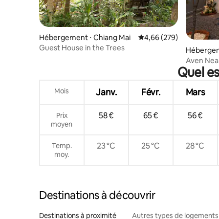
Hébergement ⋅ Chiang Mai
Évaluation moyenne sur 
4,66 (279)
Guest House in the Trees
Hébergem
Aven Near
Quel es
aéroport,
Mois
Janv.
Févr.
Mars
58 €
65 €
56 €
Prix
moyen
23 °C
25 °C
28 °C
Temp.
moy.
Destinations à découvrir
Destinations à proximité
Autres types de logements