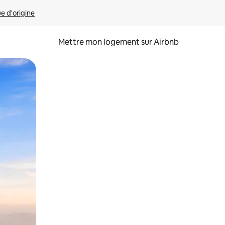
ue d'origine
Mettre mon logement sur Airbnb
sant glisser.