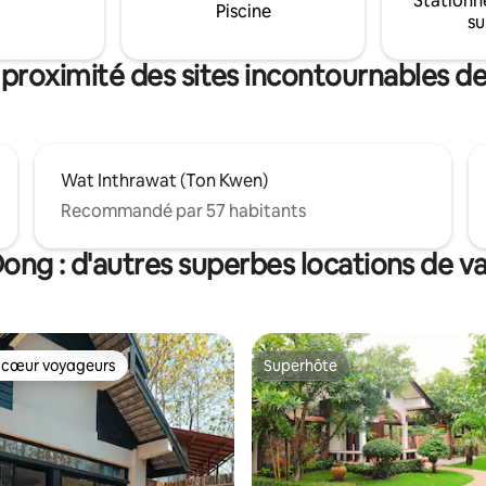
Stationn
nes. Une personne
connectée ✅ Cuisine entièrem
Piscine
su
taire peut dormir sur le
équipée ✅ WiFi rapide (WFH Fri
 avec le linge de lit fourni (coût
Détendez-vous et vivez Chiang
taire). Veuillez prendre des
comme un habitant. 📅 Réservez dès
 proximité des sites incontournables 
ons avec nous avant de réserver.
maintenant pour garantir votre 
Wat Inthrawat (Ton Kwen)
Recommandé par 57 habitants
ong : d'autres superbes locations de v
 cœur voyageurs
Superhôte
 cœur voyageurs
Superhôte