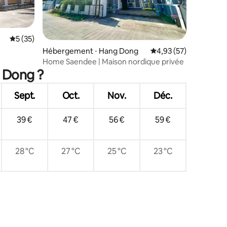
Évaluation moyenne sur la base de 35 commentaires : 5 sur 5
5 (35)
Hébergement ⋅ Hang Dong
Évaluation moyenne su
4,93 (57)
mmentaires : 5 sur 5
Home Saendee | Maison nordique privée
g Dong ?
Sept.
Oct.
Nov.
Déc.
39 €
47 €
56 €
59 €
28 °C
27 °C
25 °C
23 °C