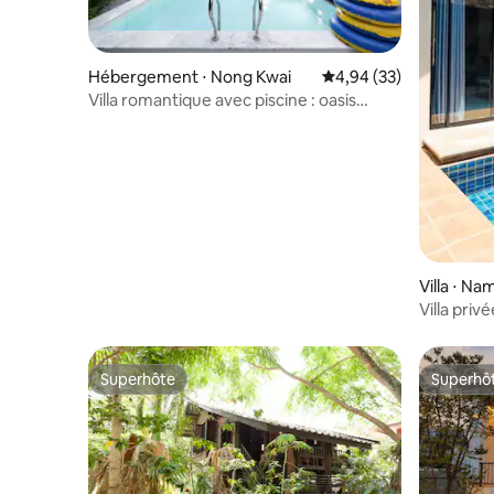
Hébergement ⋅ Nong Kwai
Évaluation moyenne sur
4,94 (33)
Villa romantique avec piscine : oasis
luxuriante
Villa ⋅ Na
Villa priv
barbecu
Superhôte
Superhô
Superhôte
Superhô