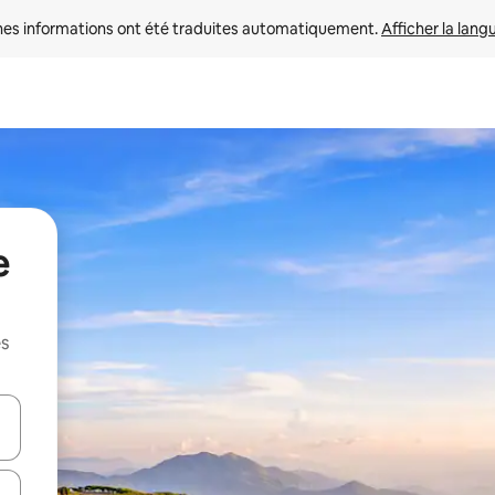
nes informations ont été traduites automatiquement. 
Afficher la lang
e
es
hes vers le haut et vers le bas pour les parcourir ou en appuyant et en fai