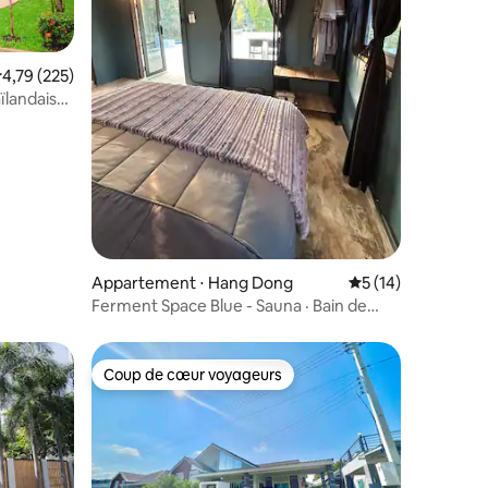
valuation moyenne sur la base de 225 commentaires : 4,79 sur 5
4,79 (225)
aïlandais
entaires : 4,9 sur 5
Appartement ⋅ Hang Dong
Évaluation moyenne
5 (14)
Ferment Space Blue - Sauna · Bain de
glace · Piscine
Coup de cœur voyageurs
lus appréciés
Coup de cœur voyageurs