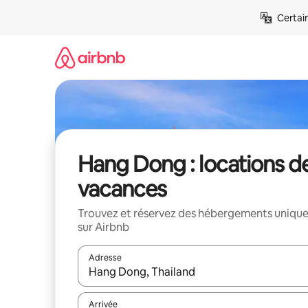
Aller
Certai
directement
au
contenu
Hang Dong : locations d
vacances
Trouvez et réservez des hébergements uniqu
sur Airbnb
Adresse
Lorsque les résultats s'affichent, utilisez les flèc
Arrivée