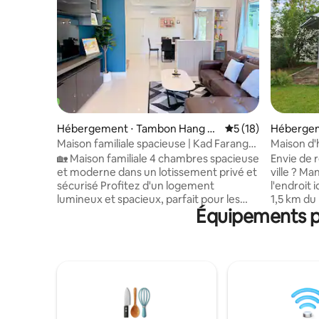
Hébergement ⋅ Tambon Hang D
Évaluation moyenne
5 (18)
Hébergem
ong
Maison familiale spacieuse | Kad Farang
Maison d'
Hang Dong
Maison en
🏡 Maison familiale 4 chambres spacieuse
Envie de r
et moderne dans un lotissement privé et
ville ? M
sécurisé Profitez d'un logement
l'endroit
lumineux et spacieux, parfait pour les
1,5 km du
Équipements po
familles et les groupes, avec
pouvez tr
suffisamment d'espace pour vous
ramener à
détendre ensemble dans le confort et
votre cuis
l'intimité. Situé dans un lotissement
découvrir
sécurisé et fermé, à seulement
la nuit. 
5 minutes de Kad Farang, de Rimping et
avec tout
de Starbucks, et à seulement 15 minutes
piscine s
de l'aéroport. Points forts : ✅ 4 chambres
pour accu