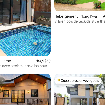
 la base de 33 commentaires : 4,94 sur 5
Hébergement ⋅ Nong Kwai
É
Villa en bois de teck de style th
de 1 000 m²平米泰式柚木別墅
m Phrae
Évaluation moyenne sur la base de 21 comm
4,9 (21)
ée avec piscine et pavillon pour
e/Hangdong
te
Coup de cœur voyageurs
te
Coups de cœur voyageurs les p