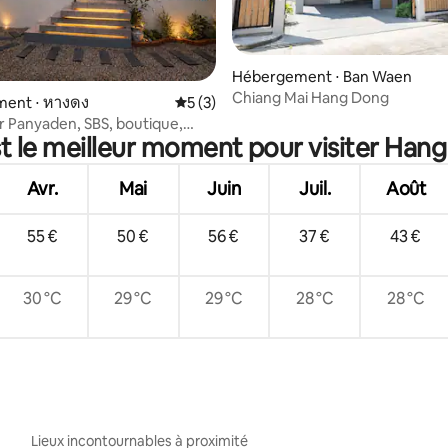
la base de 279 commentaires : 4,66 sur 5
Hébergement ⋅ Ban Waen
Chiang Mai Hang Dong
ent ⋅ หางดง
Évaluation moyenne sur la base de 3 co
5 (3)
 Panyaden, SBS, boutique,
t le meilleur moment pour visiter Han
 Montessori
Avr.
Mai
Juin
Juil.
Août
55 €
50 €
56 €
37 €
43 €
30 °C
29 °C
29 °C
28 °C
28 °C
Lieux incontournables à proximité