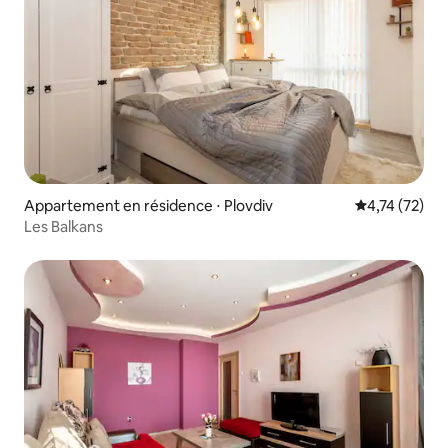
Appartement en résidence ⋅ Plovdiv
Évaluation mo
4,74 (72)
Les Balkans