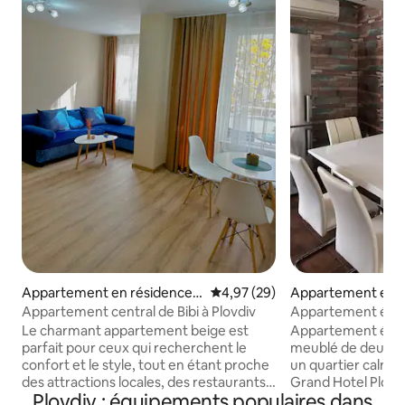
Appartement en résidence ⋅
Évaluation moyenne sur la base
4,97 (29)
Appartement en r
Plovdiv
Plovdiv
Appartement central de Bibi à Plovdiv
Appartement élég
chambres
Le charmant appartement beige est
Appartement élég
parfait pour ceux qui recherchent le
meublé de deux c
confort et le style, tout en étant proche
un quartier calme 
des attractions locales, des restaurants
Grand Hotel Plovdi
Plovdiv : équipements populaires dans
et des divertissements. L'espace est
couples, les voyage