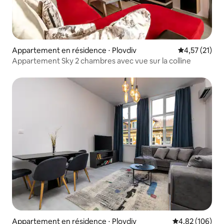
Appartement en résidence ⋅ Plovdiv
Évaluation mo
4,57 (21)
Appartement Sky 2 chambres avec vue sur la colline
Appartement en résidence ⋅ Plovdiv
Évaluation moy
4,82 (106)