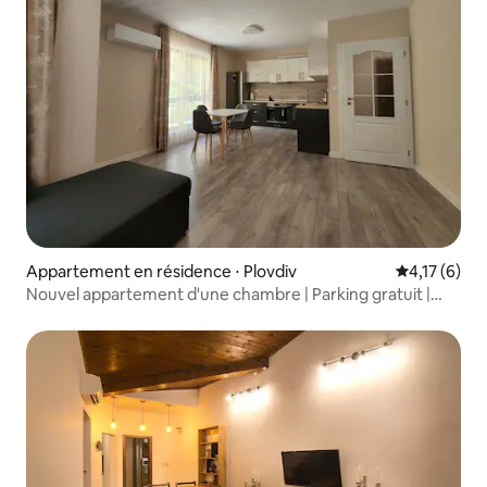
Appartement en résidence ⋅ Plovdiv
Évaluation m
4,17 (6)
Nouvel appartement d'une chambre | Parking gratuit |
Central