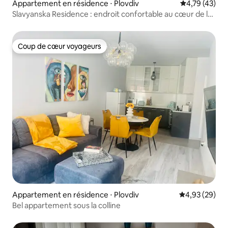
Appartement en résidence ⋅ Plovdiv
Évaluation mo
4,79 (43)
Slavyanska Residence : endroit confortable au cœur de la
ville
Coup de cœur voyageurs
Coup de cœur voyageurs
Appartement en résidence ⋅ Plovdiv
Évaluation mo
4,93 (29)
Bel appartement sous la colline