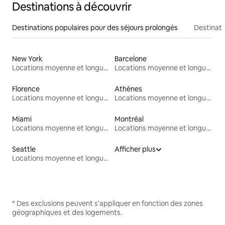
Destinations à découvrir
Destinations populaires pour des séjours prolongés
Destinati
New York
Barcelone
Locations moyenne et longue durée
Locations moyenne et longue durée
Florence
Athènes
Locations moyenne et longue durée
Locations moyenne et longue durée
Miami
Montréal
Locations moyenne et longue durée
Locations moyenne et longue durée
Seattle
Afficher plus
Locations moyenne et longue durée
* Des exclusions peuvent s'appliquer en fonction des zones
géographiques et des logements.