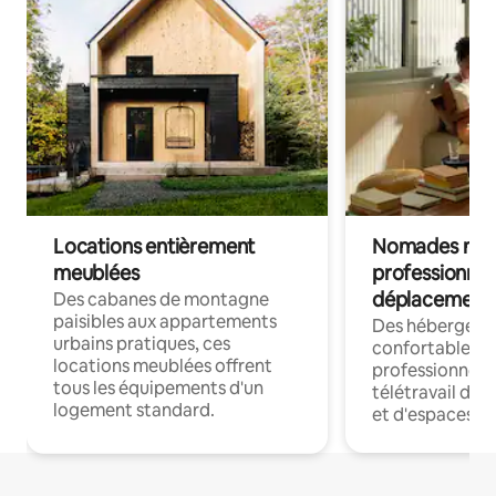
Locations entièrement
Nomades num
meublées
professionnel
déplacement
Des cabanes de montagne
paisibles aux appartements
Des hébergem
urbains pratiques, ces
confortables p
locations meublées offrent
professionnels
tous les équipements d'un
télétravail dis
logement standard.
et d'espaces de