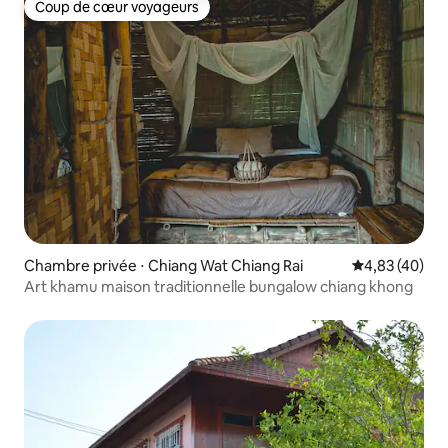
Coup de cœur voyageurs
Coup de cœur voyageurs
Chambre privée ⋅ Chiang Wat Chiang Rai
Évaluation mo
4,83 (40)
Art khamu maison traditionnelle bungalow chiang khong