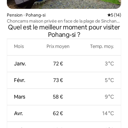
Pension ⋅ Pohang-si
Évaluation
5 (14)
Choncams maison privée en face de la plage de Sinchang,
Quel est le meilleur moment pour visiter
Pohang I Nawon Pyo
Pohang-si ?
Mois
Prix moyen
Temp. moy.
Janv.
72 €
3 °C
Févr.
73 €
5 °C
Mars
58 €
9 °C
Avr.
62 €
14 °C