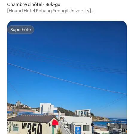
Chambre d'hôtel ⋅ Buk-gu
[Hound Hotel Pohang Yeongil University]
# Chambre Gold avec lits jumeaux # Styler # Purificateur d'ai
Superhôte
Superhôte