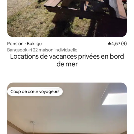
Pension ⋅ Buk-gu
Évaluation m
4,67 (9)
Bangseok-ri 22 maison individuelle
Locations de vacances privées en bord
de mer
Coup de cœur voyageurs
Coup de cœur voyageurs