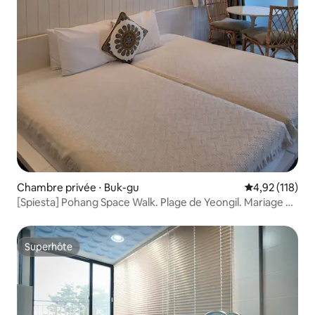
Chambre privée ⋅ Buk-gu
Évaluation moy
4,92 (118)
[Spiesta] Pohang Space Walk. Plage de Yeongil. Mariage à
La Mer. Bain à remous romantique. Boisson de bienvenue
offerte.
Superhôte
Superhôte