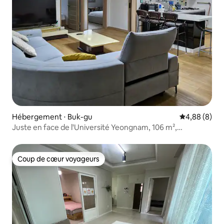
Hébergement ⋅ Buk-gu
Évaluation m
4,88 (8)
Juste en face de l'Université Yeongnam, 106 m²,
Taekwon V, emplacement idéal, mer de l'autre côté de la
route
Coup de cœur voyageurs
Coup de cœur voyageurs