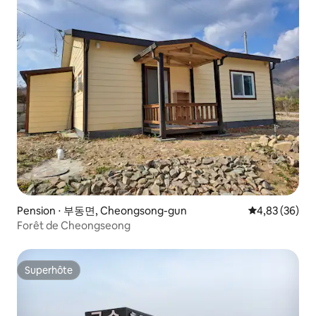
Pension ⋅ 부동면, Cheongsong-gun
Évaluation mo
4,83 (36)
Forêt de Cheongseong
Superhôte
Superhôte