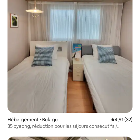
Hébergement ⋅ Buk-gu
Évaluation mo
4,91 (32)
35 pyeong, réduction pour les séjours consécutifs /
Groupes bienvenus / Plage de Yeongil à 2 minutes à pied /
Lieu populaire pour les feux d'artifice / Marché de Jukdo à