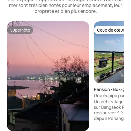
mer sont très bien notés pour leur emplacement, leur
propreté et bien plus encore.
Superhôte
Coup de cœur vo
Superhôte
Coup de cœur vo
Pension ⋅ Buk-gu
Une équipe par jo
à la mer ~ Avec vo
Un petit village d
House (vue sur l'o
sur Bangseok Por
ressourcer ^ ^ * Direction Yeongdeok
depuis Pohang. Il 
voiture entre les 
Hwajin. Notre maison d'Helen est un