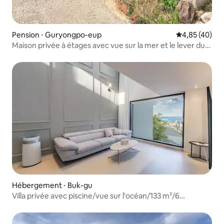
Pension ⋅ Guryongpo-eup
Évaluation mo
4,85 (40)
Maison privée à étages avec vue sur la mer et le lever du
soleil à Guryeongpo Stc à Pohang
Hébergement ⋅ Buk-gu
Villa privée avec piscine/vue sur l'océan/133 m²/6
personnes/3 suites