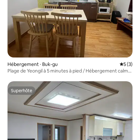
Hébergement ⋅ Buk-gu
Évaluatio
5 (3)
Plage de Yeongil à 5 minutes à pied / Hébergement calme
et confortable (capacité maximale : 10 personnes)
Superhôte
Superhôte