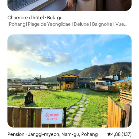
Chambre d'hôtel ⋅ Buk-gu
[Pohang] Plage de Yeongildae | Deluxe | Baignoire | Vue
sur l’océan | Style élégant | Linge de lit d’hôtel haut de
gamme
Pension ⋅ Janggi-myeon, Nam-gu, Pohang
Évaluation moy
4,88 (137)