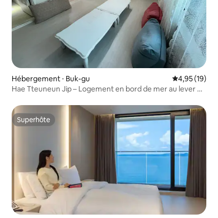
Hébergement ⋅ Buk-gu
Évaluation mo
4,95 (19)
Hae Tteuneun Jip – Logement en bord de mer au lever du
soleil
Superhôte
Superhôte