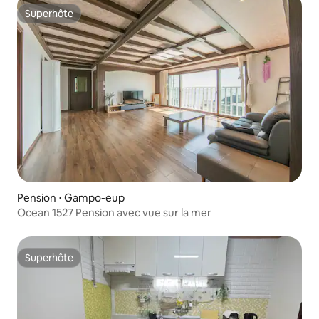
3 minutes / Space Walk / Net Plus
Superhôte
Superhôte
Pension ⋅ Gampo-eup
Ocean 1527 Pension avec vue sur la mer
Superhôte
Superhôte