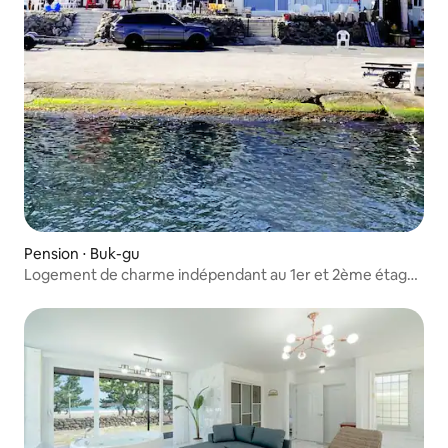
Pension ⋅ Buk-gu
Logement de charme indépendant au 1er et 2ème étage
en face de la magnifique côte est (à côté de l'endroit où a
été filmé le film 'Chachacha' de Yoon Seok-ho)