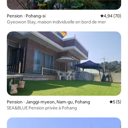
Pension ⋅ Pohang-si
Évaluation mo
4,94 (70)
Gyeowon Stay, maison individuelle en bord de mer
Pension ⋅ Janggi-myeon, Nam-gu, Pohang
Évaluatio
5 (5)
SEA&BLUE Pension privée à Pohang