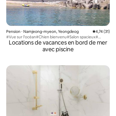
Pension ⋅ Namjeong-myeon, Yeongdeog
Évaluation mo
4,74 (31)
#Vue sur l'océan#Chien bienvenu#Salon spacieux#
Locations de vacances en bord de mer
[Chambre familiale au 1er étage de Hororok Pension
Shrine] #Chambre de poche#5 secondes à la mer
avec piscine