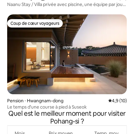
Naanu Stay / Villa privée avec piscine, une équipe par jour
# 10 minutes des sites touristiques # Barbecue intérieur #
Feu de camp
Coup de cœur voyageurs
Coup de cœur voyageurs
Pension ⋅ Hwangnam-dong
Évaluation m
4,9 (10)
Le temps d'une course à pied à Suseok
Quel est le meilleur moment pour visiter
Pohang-si ?
Mois
Prix moyen
Temp. moy.