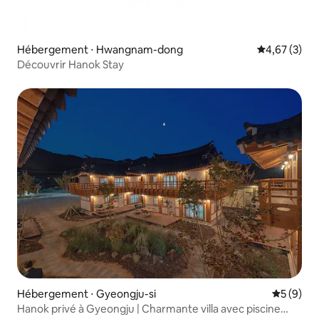
Hébergement ⋅ Hwangnam-dong
Évaluation m
4,67 (3)
Découvrir Hanok Stay
Hébergement ⋅ Gyeongju-si
Évaluatio
5 (9)
Hanok privé à Gyeongju | Charmante villa avec piscine