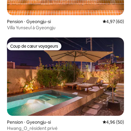
Pension ⋅ Gyeongju-si
Évaluation mo
4,97 (60)
Villa Yunseul à Gyeongju
Coup de cœur voyageurs
Coup de cœur voyageurs
Pension ⋅ Gyeongju-si
Évaluation mo
4,96 (50)
Hwang_O_résident privé