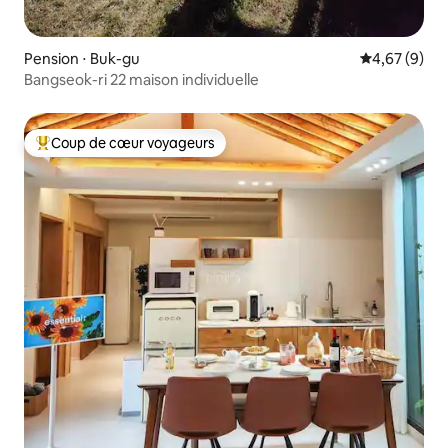
Pension ⋅ Buk-gu
Évaluation m
4,67 (9)
Bangseok-ri 22 maison individuelle
Coup de cœur voyageurs
Coups de cœur voyageurs les plus appréciés