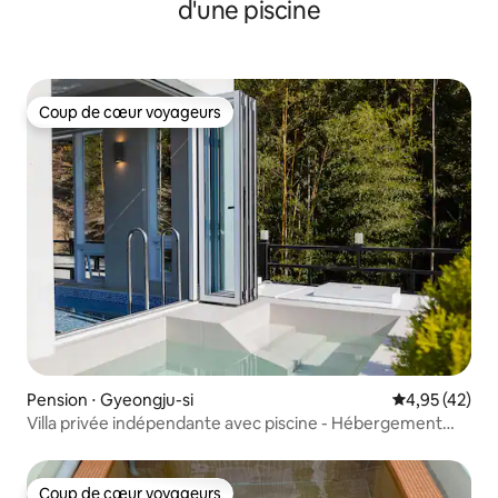
d'une piscine
Coup de cœur voyageurs
Coup de cœur voyageurs
Pension ⋅ Gyeongju-si
Évaluation mo
4,95 (42)
Villa privée indépendante avec piscine - Hébergement
esthétique | Literie d'hôtel | Piscines intérieure et
extérieure | Réduction pour les séjours de longue durée
Coup de cœur voyageurs