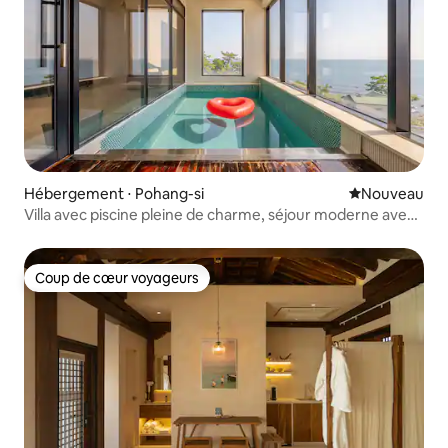
Hébergement ⋅ Pohang-si
Nouvel hébe
Nouveau
Villa avec piscine pleine de charme, séjour moderne avec
vue sur l'océan - Sol Random 2 (2e ou 3e étage / 150 m² /
vue sur l'océan / villa avec piscine intérieure)
Coup de cœur voyageurs
Coup de cœur voyageurs