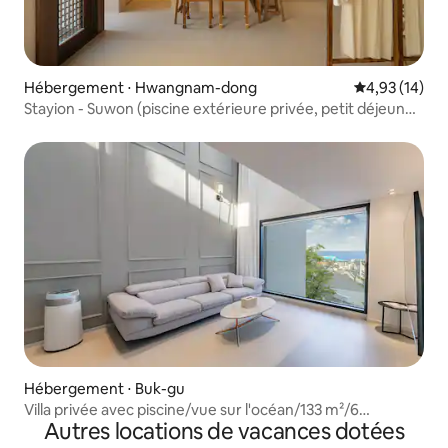
Hébergement ⋅ Hwangnam-dong
Évaluation mo
4,93 (14)
Stayion - Suwon (piscine extérieure privée, petit déjeuner,
barbecue, 2 personnes)
Hébergement ⋅ Buk-gu
Villa privée avec piscine/vue sur l'océan/133 m²/6
Autres locations de vacances dotées
personnes/3 suites