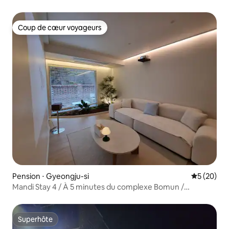
Coup de cœur voyageurs
Coup de cœur voyageurs
Pension ⋅ Gyeongju-si
Évaluation
5 (20)
Mandi Stay 4 / À 5 minutes du complexe Bomun /
Machines d'arcade rétro / Appareil photo Kodak /
Barbecue privé
Superhôte
Superhôte