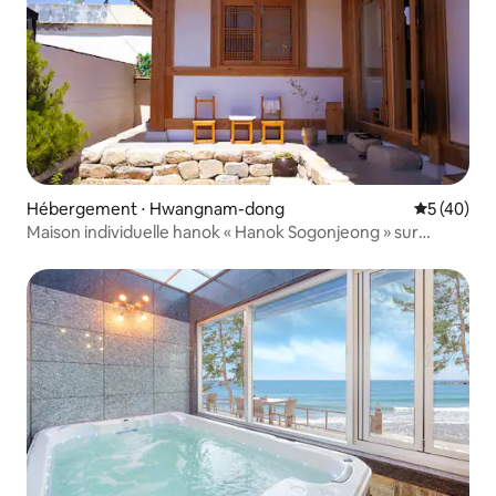
Hébergement ⋅ Hwangnam-dong
Évaluation
5 (40)
Maison individuelle hanok « Hanok Sogonjeong » sur
Hwangnidan-gil