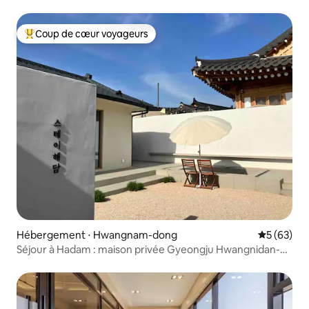
près de Hwangnidan-gil
Coup de cœur voyageurs
Coups de cœur voyageurs les plus appréciés
Hébergement ⋅ Hwangnam-dong
Évaluation
5 (63)
Séjour à Hadam : maison privée Gyeongju Hwangnidan-gil
avec beaucoup de soleil