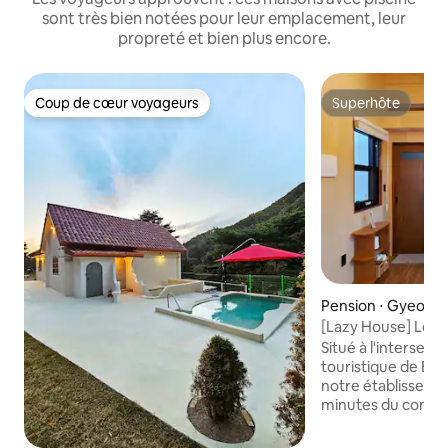
sont très bien notées pour leur emplacement, leur
propreté et bien plus encore.
Coup de cœur voyageurs
Superhôte
Coup de cœur voyageurs
Superhôte
Pension ⋅ Gyeongj
[Lazy House] Log
style bois
Situé à l'intersec
touristique de Bo
notre établissemen
minutes du comple
Bomun, à 5 minute
minutes des sites 