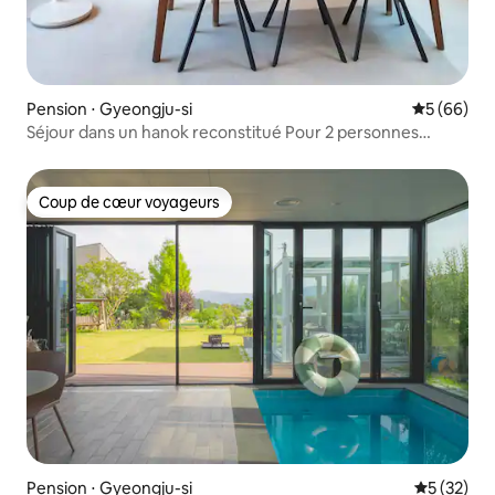
Pension ⋅ Gyeongju-si
Évaluation
5 (66)
Séjour dans un hanok reconstitué Pour 2 personnes
(maximum 6 personnes), Hwangnidan-gil, à moins de
2 minutes à pied de Cheomseongdae
Coup de cœur voyageurs
Coup de cœur voyageurs
Pension ⋅ Gyeongju-si
Évaluation
5 (32)