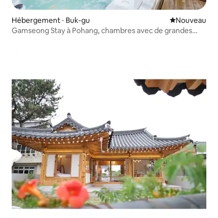
Hébergement ⋅ Buk-gu
Nouvel hébe
Nouveau
Gamseong Stay à Pohang, chambres avec de grandes
hauteurs de plafond et une vue imprenable sur la mer -
Été (vue sur l'océan)