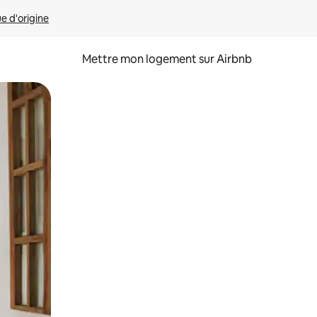
ue d'origine
Mettre mon logement sur Airbnb
sant glisser.