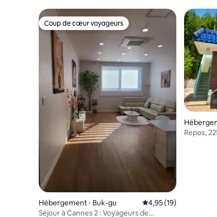
laisser à l'entreprise. S'il y a 4 personnes,
nous mettrons un surmatelas dans la
Coup de cœur voyageurs
salle de cinéma.
Coup de cœur voyageurs
Hébergem
Repos, 22
Hébergement ⋅ Buk-gu
Évaluation moyenne su
4,95 (19)
Séjour à Cannes 2 : Voyageurs de