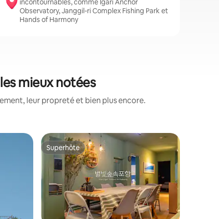
incontournables, comme Igari Anchor
Observatory, Janggil-ri Complex Fishing Park et
Hands of Harmony
 les mieux notées
ment, leur propreté et bien plus encore.
Appartem
Superhôte
Coup de
Superhôte
Coup de
[Beach W
réductio
Bonjour !
ㅣ3 chambr
Pohang Beach 
chaque f
Walk Stay] ? Il est situé à prox
compagn
plage de S
d'un héb
pour se pro