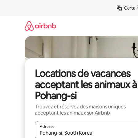
Aller
Certai
directement
au
contenu
Locations de vacances
acceptant les animaux à
Pohang-si
Trouvez et réservez des maisons uniques
acceptant les animaux sur Airbnb
Adresse
Lorsque les résultats s'affichent, utilisez les flèc