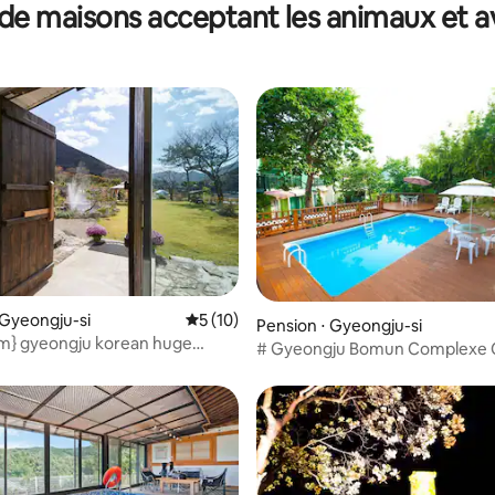
de maisons acceptant les animaux et a
e sur la base de 5 commentaires : 5 sur 5
 Gyeongju-si
Évaluation moyenne sur la base de 10 co
5 (10)
Pension ⋅ Gyeongju-si
im} gyeongju korean huge
# Gyeongju Bomun Complexe Ch
 pet