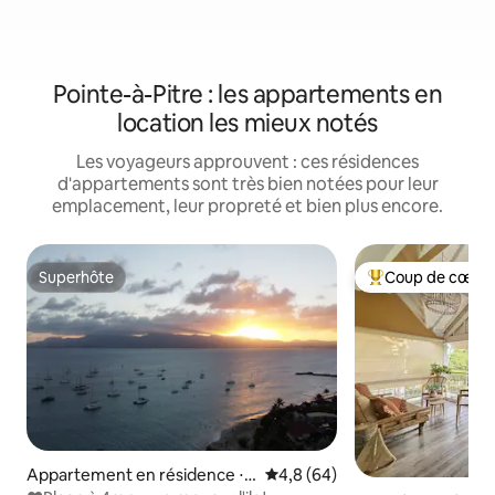
Pointe-à-Pitre : les appartements en
location les mieux notés
Les voyageurs approuvent : ces résidences
d'appartements sont très bien notées pour leur
emplacement, leur propreté et bien plus encore.
Superhôte
Coup de cœur 
Superhôte
Coups de cœur vo
Appartement en résidence ⋅ L
Évaluation moyenne sur la bas
4,8 (64)