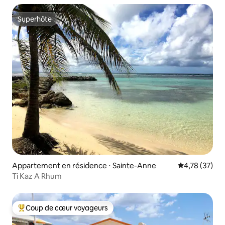
Superhôte
Superhôte
Appartement en résidence ⋅ Sainte-Anne
Évaluation mo
4,78 (37)
Ti Kaz A Rhum
Coup de cœur voyageurs
Coups de cœur voyageurs les plus appréciés