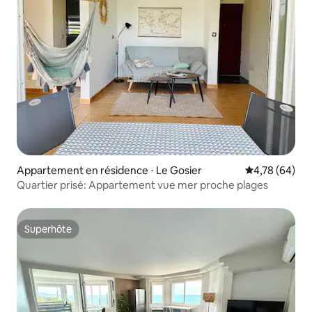
Appartement en résidence ⋅ Le Gosier
Évaluation mo
4,78 (64)
Quartier prisé: Appartement vue mer proche plages
Superhôte
Superhôte