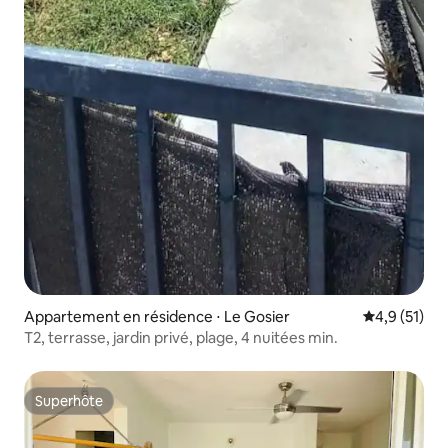
Appartement en résidence ⋅ Le Gosier
Évaluation m
4,9 (51)
T2, terrasse, jardin privé, plage, 4 nuitées min.
Superhôte
Superhôte