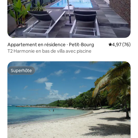
Appartement en résidence ⋅ Petit-Bourg
Évaluation mo
4,97 (76)
T2 Harmonie en bas de villa avec piscine
Superhôte
Superhôte