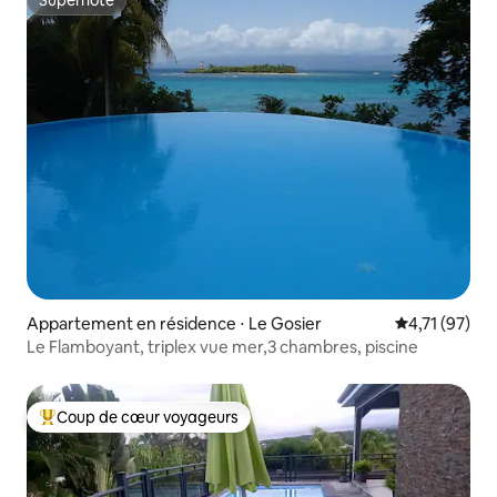
Superhôte
Superhôte
Appartement en résidence ⋅ Le Gosier
Évaluation mo
4,71 (97)
Le Flamboyant, triplex vue mer,3 chambres, piscine
Coup de cœur voyageurs
Coups de cœur voyageurs les plus appréciés