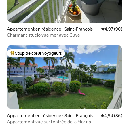
Appartement en résidence ⋅ Saint-François
Évaluation mo
4,97 (90)
Charmant studio vue mer avec Cuve
Coup de cœur voyageurs
Coups de cœur voyageurs les plus appréciés
Appartement en résidence ⋅ Saint-François
Évaluation mo
4,94 (86)
Appartement vue sur l entrée de la Marina