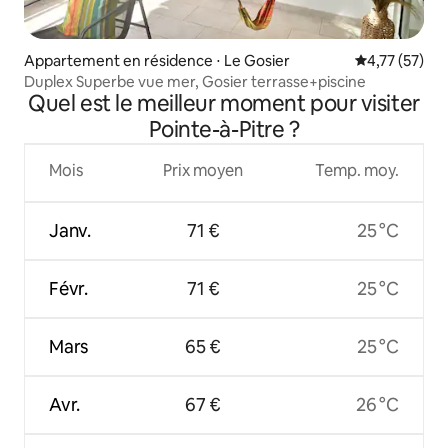
Appartement en résidence ⋅ Le Gosier
Évaluation mo
4,77 (57)
Duplex Superbe vue mer, Gosier terrasse+piscine
Quel est le meilleur moment pour visiter
Pointe-à-Pitre ?
Mois
Prix moyen
Temp. moy.
Janv.
71 €
25 °C
Févr.
71 €
25 °C
Mars
65 €
25 °C
Avr.
67 €
26 °C