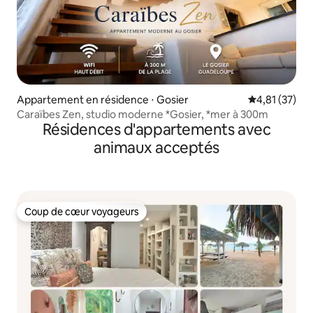
Appartement en résidence ⋅ Gosier
Évaluation mo
4,81 (37)
Caraïbes Zen, studio moderne *Gosier, *mer à 300m
Résidences d'appartements avec
animaux acceptés
Coup de cœur voyageurs
Coup de cœur voyageurs