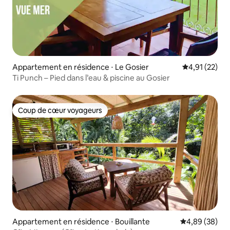
Appartement en résidence ⋅ Le Gosier
Évaluation mo
4,91 (22)
Ti Punch – Pied dans l’eau & piscine au Gosier
Coup de cœur voyageurs
Coup de cœur voyageurs
Appartement en résidence ⋅ Bouillante
Évaluation mo
4,89 (38)