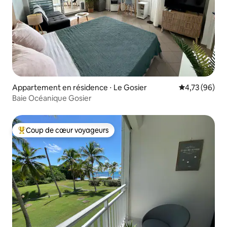
Appartement en résidence ⋅ Le Gosier
Évaluation mo
4,73 (96)
Baie Océanique Gosier
Coup de cœur voyageurs
Coups de cœur voyageurs les plus appréciés