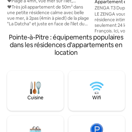
e Gosier
❤Plage à 4mn, vue mer sur l'ilet,
Appartement en ré
détente absolue❤
❤Très joli appartement de 50m² dans
nt-François
ZENGA T3 Duplex R
une petite résidence calme avec belle
plage 5mn
LE ZENGA vous acc
vue mer, à 2pas (4min à pied!) de la plage
résidence intimist
"La Datcha" et juste en face de l'ilet du
seulement 24 loge
Gosier ! ❤L'appartement se compose
François. Ici, vous
de - 1 superbe cuisine équipée avec vue
Pointe-à-Pitre : équipements populaires
calme et résidenti
sur l'ilet, - 1 grand salon avec vue sur l'ilet,
résidences touris
dans les résidences d'appartements en
- 1 belle chambre climatisée avec un très
une piscine rarem
location
grand lit (180x200cm), - 1 sdb avec
parking attribué 
baignoire (+1 WC séparé). ❤Sa grande
connexion fibre ha
terrasse vous permettra de déjeuner en
pour le télétravai
profitant des doux alizés et du soleil sur
individuelle. La pla
le transat!
les commerces et 
accessibles en qu
seulement en voit
Cuisine
Wifi