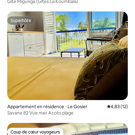
Gîte Migunga (Gîtes La Koumbala)
Superhôte
Superhôte
Appartement en résidence ⋅ Le Gosier
Évaluation mo
4,83 (12)
Savane 82 Vue mer Accès plage
Coup de cœur voyageurs
Coup de cœur voyageurs