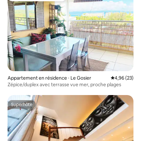
Appartement en résidence ⋅ Le Gosier
Évaluation mo
4,96 (23)
Zépice/duplex avec terrasse vue mer, proche plages
Superhôte
Superhôte