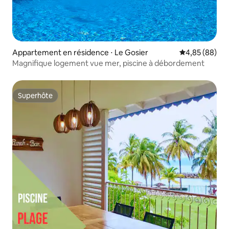
Appartement en résidence ⋅ Le Gosier
Évaluation mo
4,85 (88)
Magnifique logement vue mer, piscine à débordement
Superhôte
Superhôte