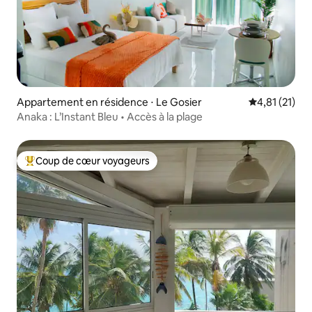
Appartement en résidence ⋅ Le Gosier
Évaluation mo
4,81 (21)
Anaka : L’Instant Bleu • Accès à la plage
Coup de cœur voyageurs
Coups de cœur voyageurs les plus appréciés