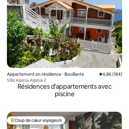
Appartement en résidence ⋅ Bouillante
Évaluation moy
4,86 (164)
Villa Alpinia Alpinia 2
Résidences d'appartements avec
piscine
Coup de cœur voyageurs
Coups de cœur voyageurs les plus appréciés