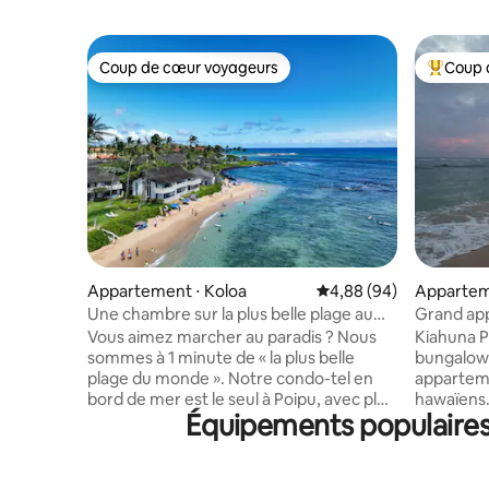
Coup de cœur voyageurs
Coup 
Coup de cœur voyageurs
Coups de
Appartement ⋅ Koloa
Évaluation moyenne sur
4,88 (94)
Appartem
Une chambre sur la plus belle plage au
Grand app
monde
avec clim
Vous aimez marcher au paradis ? Nous
Kiahuna P
sommes à 1 minute de « la plus belle
bungalows
plage du monde ». Notre condo-tel en
appartem
bord de mer est le seul à Poipu, avec plus
hawaïens. 
Équipements populaires
de 30 acres de lagons, de nénuphars,
maisons d
d'étangs de koïs, de palmiers, de fleurs
et le terr
tropicales et d'arbres fruitiers. Le sable
La plage 
blanc et les eaux bleues cristallines de
non visib