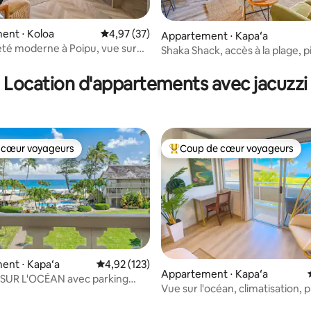
ent ⋅ Koloa
Évaluation moyenne sur la base de 37 comme
4,97 (37)
Appartement ⋅ Kapaʻa
té moderne à Poipu, vue sur
Shaka Shack, accès à la plage, p
 la base de 237 commentaires : 4,72 sur 5
limatisation, équipements !
jacuzzi
Location d'appartements avec jacuzzi
 cœur voyageurs
Coup de cœur voyageurs
 cœur voyageurs
Coups de cœur voyageurs les p
ent ⋅ Kapaʻa
Évaluation moyenne sur la base de 123 comme
4,92 (123)
Appartement ⋅ Kapaʻa
la base de 206 commentaires : 4,86 sur 5
 SUR L'OCÉAN avec parking
Vue sur l'océan, climatisation, p
 dernier étage
jacuzzi, marché de noix de coc