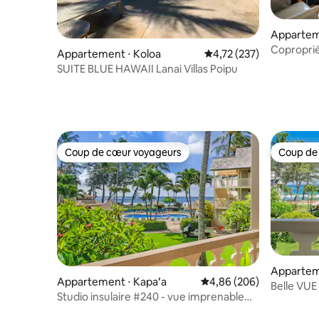
Appartem
Coproprié
Appartement ⋅ Koloa
Évaluation moyenne sur
4,72 (237)
l'océan, c
SUITE BLUE HAWAII Lanai Villas Poipu
Coup de cœur voyageurs
Coup de
Coup de cœur voyageurs
Coup de
Appartem
Appartement ⋅ Kapaʻa
Évaluation moyenne sur 
4,86 (206)
Belle VUE
Studio insulaire #240 - vue imprenable
gratuit et
sur l'océan !