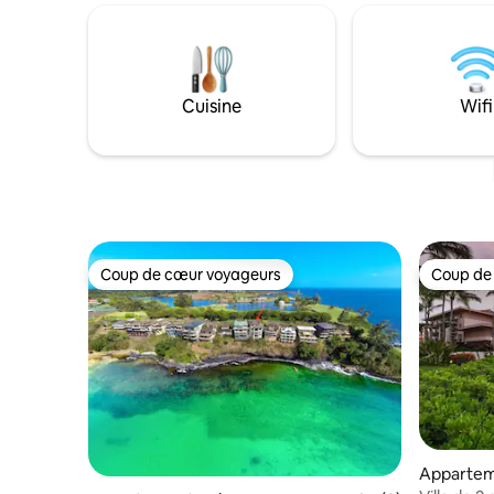
Kiahuna Beach sont parfaits pour
sur la pr
bronzer, nager, surfer, faire de la
à pied le 
plongée avec tuba et profiter d'un
tropical.
moment romantique. Et à deux pas de la
pour les c
gastronomie du Sheraton. Les enfants
et les fam
Cuisine
Wifi
sont les bienvenus. Les frais de ménage
*Remarque
sont élevés : les femmes de ménage de
10 jours,
qualité sont rares et le coût de la vie à
supplémen
Kauai est élevé.
facturés.
Coup de cœur voyageurs
Coup de
Coup de cœur voyageurs
Coup de
Appartem