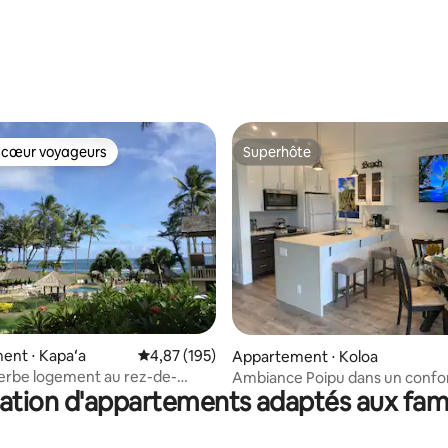
 cœur voyageurs
Superhôte
 cœur voyageurs
Superhôte
r la base de 73 commentaires : 4,82 sur 5
ent ⋅ Kapaʻa
Évaluation moyenne sur la base de 195 comme
4,87 (195)
Appartement ⋅ Koloa
erbe logement au rez-de-
Ambiance Poipu dans un confo
ation d'appartements adaptés aux fami
en front de mer.
moderne OV AC WD Rare Find 