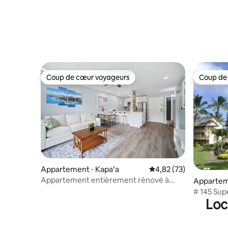
Coup de cœur voyageurs
Coup de
Coup de cœur voyageurs
Coup de
Appartement ⋅ Kapaʻa
Évaluation moyenne su
4,82 (73)
Appartement entièrement rénové à
Appartem
Kapa'a !
# 145 Sup
Loc
chaussée 