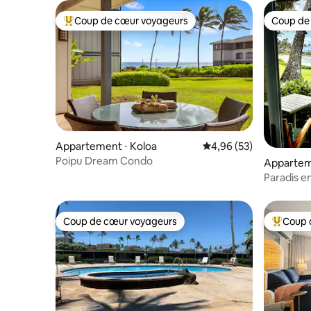
Coup de cœur voyageurs
Coup de
Coups de cœur voyageurs les plus appréciés
Coup de
Appartement ⋅ Koloa
Évaluation moyenne sur
4,96 (53)
Poipu Dream Condo
Appartem
Paradis e
6
Coup de cœur voyageurs
Coup 
Coup de cœur voyageurs
Coups de