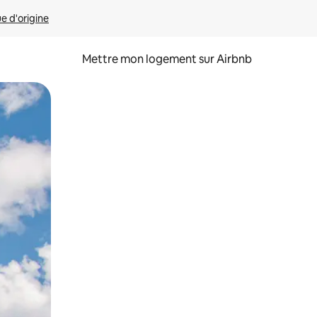
ue d'origine
Mettre mon logement sur Airbnb
sant glisser.