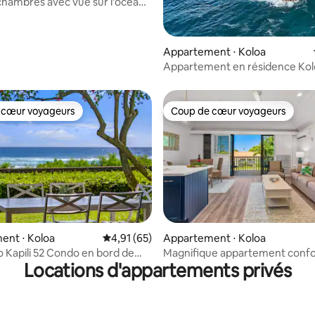
2 chambres avec vue sur l'océan
e sur la base de 8 commentaires : 5 sur 5
tt Waiohai
Appartement ⋅ Koloa
Appartement en résidence Kol
Oceanview
 cœur voyageurs
Coup de cœur voyageurs
 cœur voyageurs
Coup de cœur voyageurs
ent ⋅ Koloa
Évaluation moyenne sur la base de 65 comme
4,91 (65)
Appartement ⋅ Koloa
ur la base de 51 commentaires : 4,8 sur 5
 Kapili 52 Condo en bord de
Magnifique appartement confo
Locations d'appartements privés
1 chambre climatisation, lave-li
sèche-linge BLD16 U94