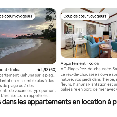
de cœur voyageurs
Coup de cœur voyageurs
 cœur voyageurs les plus appréciés
Coup de cœur voyageurs
Appartement ⋅ Koloa
AC•Plage•Rez-de-chaussée•Sal
 la base de 94 commentaires : 4,88 sur 5
ent ⋅ Koloa
Évaluation moyenne sur la base de 60 commen
4,93 (60)
sport•Piscine-Kiahuna
Le rez-de-chaussée s'ouvre sur
artement Kiahuna sur la plage
nature, vos pieds dans l'herbe, 
atisation
lantation ressemble plus à des
fleurs. Kiahuna Plantation est u
 de plage qu'à des
balnéaire en bord de mer avec
ents de vacances typiquement
aménagement paysager verdoy
L'architecture rappelle les
fleurs parfumées, des manguie
 dans les appartements en location à p
e plantation de canne à sucre
étangs Koi et un accès à un clu
ain sur lequel elle est construite.
haut de gamme. Stations de gri
vue dans l'annonce, bien que
blanchisserie, piscine avec tob
le de notre appartement, est