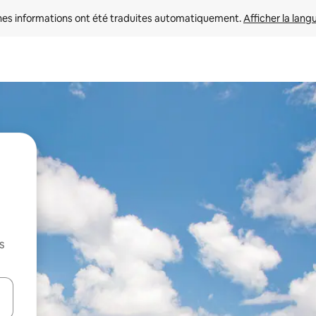
nes informations ont été traduites automatiquement. 
Afficher la lang
s
hes vers le haut et vers le bas pour les parcourir ou en appuyant et en fai