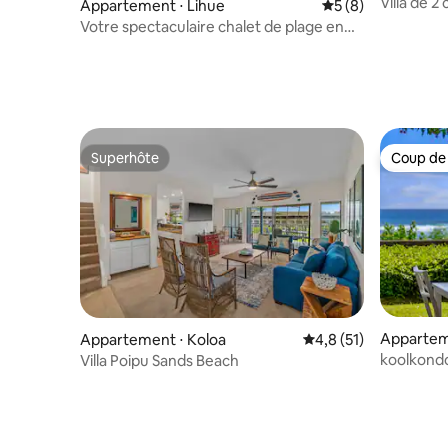
Villa de 
Appartement ⋅ Lihue
Évaluation moyenn
5 (8)
au Marrio
Votre spectaculaire chalet de plage en
bord de mer avec climatisation
Superhôte
Coup de
Superhôte
Coup de
Appartem
Appartement ⋅ Koloa
Évaluation moyenne s
4,8 (51)
koolkondo
Villa Poipu Sands Beach
mer