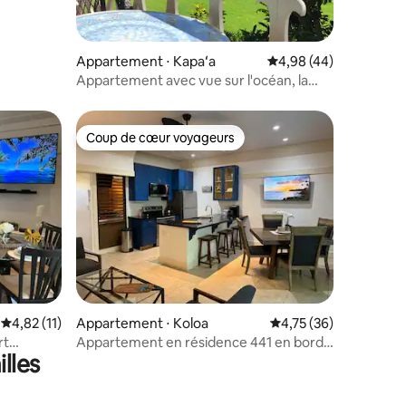
Appartement ⋅ Kapaʻa
Évaluation moyenne su
4,98 (44)
Appartement avec vue sur l'océan, la
piscine et la cour - appartement d'angle
Coup de cœur voyageurs
Coup de cœur voyageurs
ntaires : 4,87 sur 5
Évaluation moyenne sur la base de 11 commentaires : 4,82 sur 5
4,82 (11)
Appartement ⋅ Koloa
Évaluation moyenne su
4,75 (36)
rt
Appartement en résidence 441 en bord
lles
!
de mer au 1er étage avec climatisation