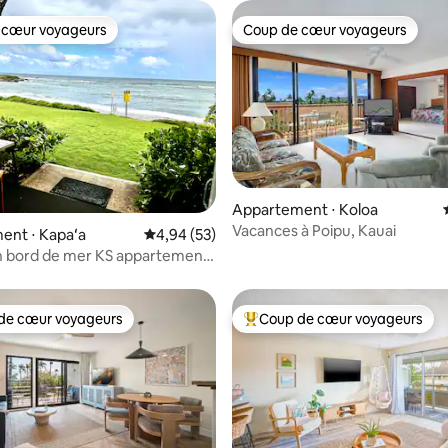
 cœur voyageurs
Coup de cœur voyageurs
 cœur voyageurs
Coup de cœur voyageurs
Appartement ⋅ Koloa
 la base de 53 commentaires : 4,96 sur 5
Vacances à Poipu, Kauai
ent ⋅ Kapaʻa
Évaluation moyenne sur la base de 53 commen
4,94 (53)
n bord de mer KS appartement
de cœur voyageurs
Coup de cœur voyageurs
 cœur voyageurs les plus appréciés
Coups de cœur voyageurs les p