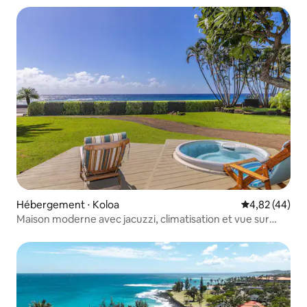
Hébergement ⋅ Koloa
Évaluation mo
4,82 (44)
Maison moderne avec jacuzzi, climatisation et vue sur
l'océan !