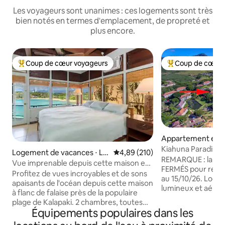
Les voyageurs sont unanimes : ces logements sont très
bien notés en termes d'emplacement, de propreté et
plus encore.
Coup de cœur voyageurs
Coup de cœur 
Coups de cœur voyageurs les plus appréciés
Coups de cœur vo
Appartement en r
⋅ Koloa
Kiahuna Paradise :
Logement de vacances ⋅ Lih
Évaluation moyenne sur la base 
4,89 (210)
mer et piscine
REMARQUE : la pisc
ue
Vue imprenable depuis cette maison en
FERMÉS pour resu
bord de mer
Profitez de vues incroyables et de sons
au 15/10/26. Loge
apaisants de l'océan depuis cette maison
lumineux et aéré, 
à flanc de falaise près de la populaire
l'immeuble exclusi
plage de Kalapaki. 2 chambres, toutes
pas de Poipu Beach
Équipements populaires dans les
deux avec climatisation et vue
maison climatisée 
imprenable sur l'océan et la montagne.