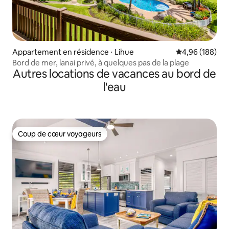
Appartement en résidence ⋅ Lihue
Évaluation moy
4,96 (188)
Bord de mer, lanai privé, à quelques pas de la plage
Autres locations de vacances au bord de
l'eau
Coup de cœur voyageurs
Coup de cœur voyageurs