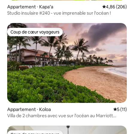
Appartement ⋅ Kapaʻa
Évaluation moy
4,86 (206)
Studio insulaire #240 - vue imprenable sur l'océan !
Coup de cœur voyageurs
Coup de cœur voyageurs
Appartement ⋅ Koloa
Évaluatio
5 (11)
Villa de 2 chambres avec vue sur l'océan au Marriott
Waiohai