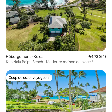
Hébergement ⋅ Koloa
Évaluation mo
4,73 (64)
Kua Nalu Poipu Beach - Meilleure maison de plage *
Coup de cœur voyageurs
Coup de cœur voyageurs