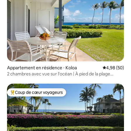
Appartement en résidence ⋅ Koloa
Évaluation mo
4,98 (50)
2 chambres avec vue sur l'océan | À pied de la plage
depuis le patio, piscine et climatisation
Coup de cœur voyageurs
Coups de cœur voyageurs les plus appréciés