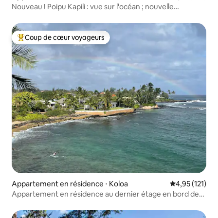
Nouveau ! Poipu Kapili : vue sur l'océan ; nouvelle
climatisation centrale
Coup de cœur voyageurs
Coups de cœur voyageurs les plus appréciés
Appartement en résidence ⋅ Koloa
Évaluation moy
4,95 (121)
Appartement en résidence au dernier étage en bord de
mer à Poipu