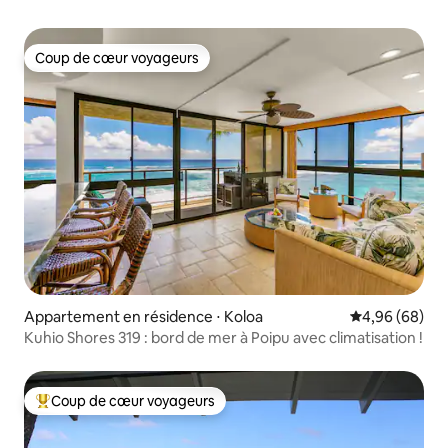
Coup de cœur voyageurs
Coup de cœur voyageurs
Appartement en résidence ⋅ Koloa
Évaluation mo
4,96 (68)
Kuhio Shores 319 : bord de mer à Poipu avec climatisation !
Coup de cœur voyageurs
Coups de cœur voyageurs les plus appréciés