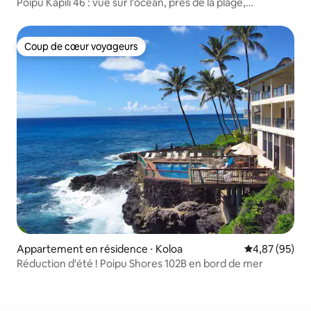
Poipu Kapili 46 : vue sur l'océan, près de la plage,
climatisation centrale
Coup de cœur voyageurs
Coup de cœur voyageurs
Appartement en résidence ⋅ Koloa
Évaluation mo
4,87 (95)
Réduction d'été ! Poipu Shores 102B en bord de mer