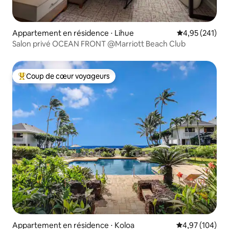
Appartement en résidence ⋅ Lihue
Évaluation moy
4,95 (241)
Salon privé OCEAN FRONT @Marriott Beach Club
Coup de cœur voyageurs
Coups de cœur voyageurs les plus appréciés
Appartement en résidence ⋅ Koloa
Évaluation moy
4,97 (104)