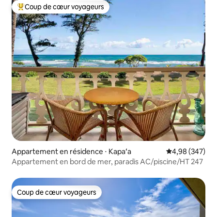
Coup de cœur voyageurs
Coups de cœur voyageurs les plus appréciés
Appartement en résidence ⋅ Kapaʻa
Évaluation moy
4,98 (347)
Appartement en bord de mer, paradis AC/piscine/HT 247
Coup de cœur voyageurs
Coup de cœur voyageurs