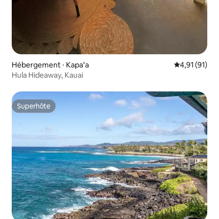
Hébergement ⋅ Kapaʻa
Évaluation mo
4,91 (91)
Hula Hideaway, Kauai
Superhôte
Superhôte