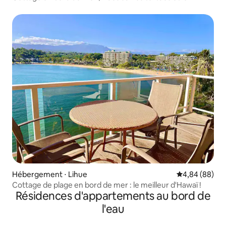
coucher du soleil
Hébergement ⋅ Lihue
Évaluation mo
4,84 (88)
Cottage de plage en bord de mer : le meilleur d'Hawaï !
Résidences d'appartements au bord de
l'eau