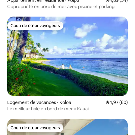
Appartement en résidence ⋅ Poipu
Évaluation mo
4,89 (54)
Copropriété en bord de mer avec piscine et parking
Coup de cœur voyageurs
Coup de cœur voyageurs
Logement de vacances ⋅ Koloa
Évaluation mo
4,97 (60)
Le meilleur hale en bord de mer à Kauai
Coup de cœur voyageurs
Coup de cœur voyageurs