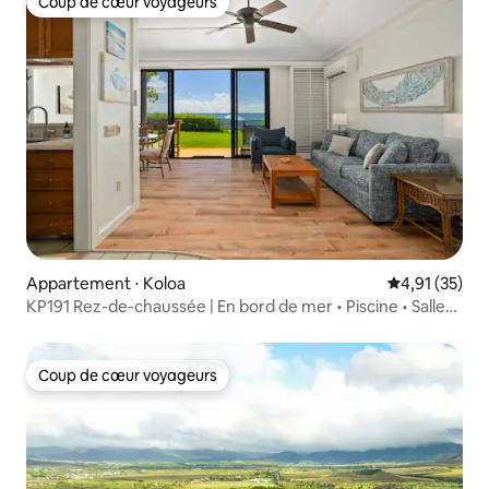
Coup de cœur voyageurs
Coup de cœur voyageurs
Appartement ⋅ Koloa
Évaluation mo
4,91 (35)
KP191 Rez-de-chaussée | En bord de mer • Piscine • Salle
de sport
Coup de cœur voyageurs
Coup de cœur voyageurs