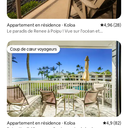
Appartement en résidence ⋅ Koloa
Évaluation mo
4,96 (28)
Le paradis de Renee à Poipu ! Vue sur l'océan et
climatisation !
Coup de cœur voyageurs
Coup de cœur voyageurs
Appartement en résidence ⋅ Koloa
Évaluation m
4,9 (82)