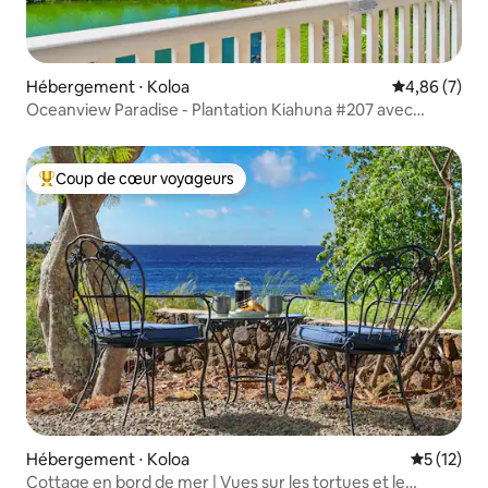
Hébergement ⋅ Koloa
Évaluation m
4,86 (7)
Oceanview Paradise - Plantation Kiahuna #207 avec
climatisation
Coup de cœur voyageurs
Coups de cœur voyageurs les plus appréciés
Hébergement ⋅ Koloa
Évaluation
5 (12)
Cottage en bord de mer | Vues sur les tortues et le