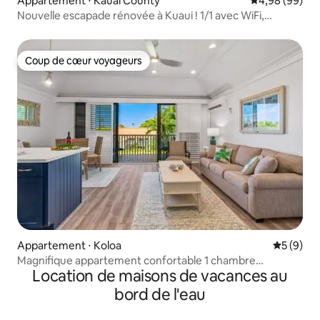
Appartement ⋅ Kauai County
Évaluation mo
4,98 (99)
Nouvelle escapade rénovée à Kuaui ! 1/1 avec WiFi,
climatisation
Coup de cœur voyageurs
Coup de cœur voyageurs
Appartement ⋅ Koloa
Évaluatio
5 (9)
Magnifique appartement confortable 1 chambre
Location de maisons de vacances au
climatisation, lave-linge, sèche-linge BLD16 U94
bord de l'eau