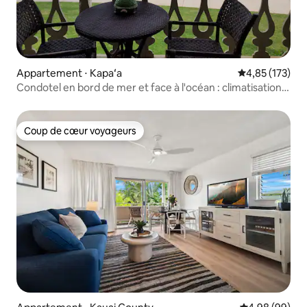
Appartement ⋅ Kapaʻa
Évaluation moy
4,85 (173)
Condotel en bord de mer et face à l'océan : climatisation,
Wi-Fi, piscine
Coup de cœur voyageurs
Coup de cœur voyageurs