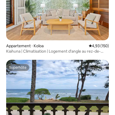
Appartement ⋅ Koloa
Évaluation moy
4,93 (150)
Kiahuna | Climatisation | Logement d'angle au rez-de-
chaussée | Oasis familiale
Superhôte
Superhôte