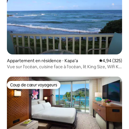
Appartement en résidence ⋅ Kapaʻa
Évaluation moy
4,94 (325)
Vue sur l'océan, cuisine face à l'océan, lit King Size, Wifi K-
5
Coup de cœur voyageurs
Coup de cœur voyageurs