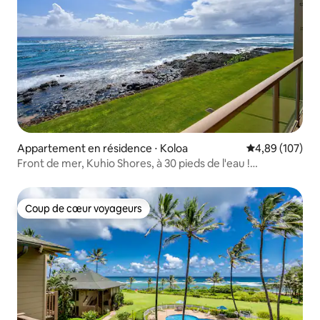
Appartement en résidence ⋅ Koloa
Évaluation moy
4,89 (107)
Front de mer, Kuhio Shores, à 30 pieds de l'eau !
Climatisation
Coup de cœur voyageurs
Coup de cœur voyageurs