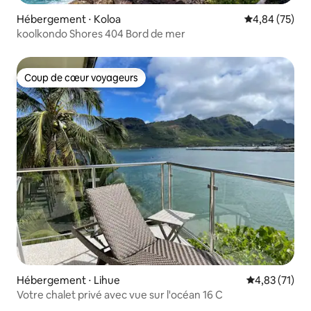
Hébergement ⋅ Koloa
Évaluation mo
4,84 (75)
koolkondo Shores 404 Bord de mer
Coup de cœur voyageurs
Coup de cœur voyageurs
Hébergement ⋅ Lihue
Évaluation mo
4,83 (71)
Votre chalet privé avec vue sur l'océan 16 C