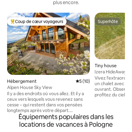
plus encore.
Coup de cœur voyageurs
Superhôte
Coups de cœur voyageurs les plus appréciés
Superhôte
Tiny house
Izera HideAway | P
Expérience uniqu
Vivez l'extraordin
Hébergement
Évaluation moyenne sur la b
5 (10)
un chalet avec un
Alpen House Sky View
ouvrant. Observez l
Il y a des endroits où vous allez. Et il y a
profitez du ciel bl
ceux vers lesquels vous revenez sans
Allongé sur un lit 
cesse – qui restent dans vos pensées
ouvert, vous vivr
longtemps après votre départ.
vous vous souviend
Équipements populaires dans les
Alpen House Dursztyn entre dans cette
Izera HideAway son
dernière catégorie. Situé hors des
autonomes. Il y a d
locations de vacances à Pologne
sentiers battus, au milieu de forêts et de
l'eau chaude. Pre