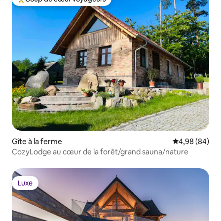
Coups de cœur voyageurs les plus appréciés
Gîte à la ferme
Évaluation mo
4,98 (84)
CozyLodge au cœur de la forêt/grand sauna/nature
Luxe
Luxe