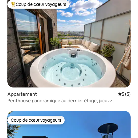
Coup de cœur voyageurs
Coups de cœur voyageurs les plus appréciés
Appartement
Évaluatio
5 (5)
Penthouse panoramique au dernier étage, jacuzzi,
garage, climatisation
Coup de cœur voyageurs
Coup de cœur voyageurs