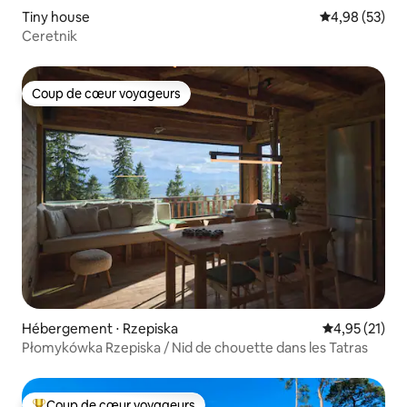
Tiny house
Évaluation mo
4,98 (53)
Ceretnik
Coup de cœur voyageurs
Coup de cœur voyageurs
Hébergement ⋅ Rzepiska
Évaluation mo
4,95 (21)
Płomykówka Rzepiska / Nid de chouette dans les Tatras
Coup de cœur voyageurs