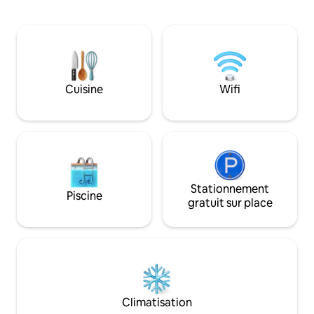
pâturages, avec une vue dégagée sur
douche ouverte ave
les monts Pieniny et le mont Żar, il offre
kitchenette est équ
quelque chose qu'il est de plus en plus
a un réfrigérateur
difficile de trouver : du silence, de
réserve de grains 
l'espace et une véritable tranquillité
d'autres articles. 
authentique. Ici, les matinées
un radiateur pour l
commencent avec la lumière qui
Cuisine
Wifi
pénètre par de grandes fenêtres et une
vue sur la brume qui s'élève au-dessus
des prairies. Le soir : des couchers de
soleil au silence absolu.
Stationnement
Piscine
gratuit sur place
Climatisation