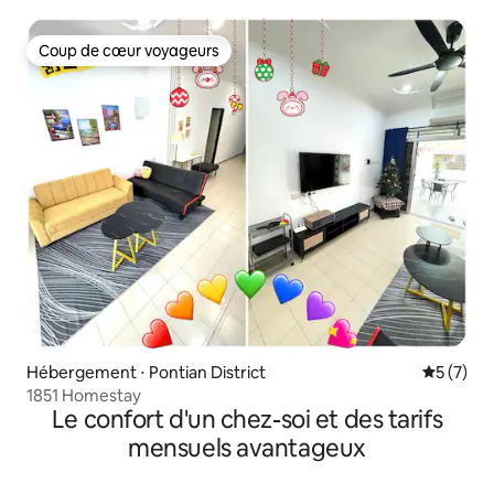
Coup de cœur voyageurs
Coup de cœur voyageurs
Hébergement ⋅ Pontian District
Évaluatio
5 (7)
1851 Homestay
Le confort d'un chez-soi et des tarifs
mensuels avantageux