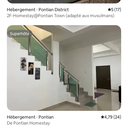
Hébergement ⋅ Pontian District
Évaluation
5 (17)
2F-Homestay@Pontian Town (adapté aux musulmans)
Superhôte
Superhôte
Hébergement ⋅ Pontian
Évaluation mo
4,79 (24)
De Pontian Homestay