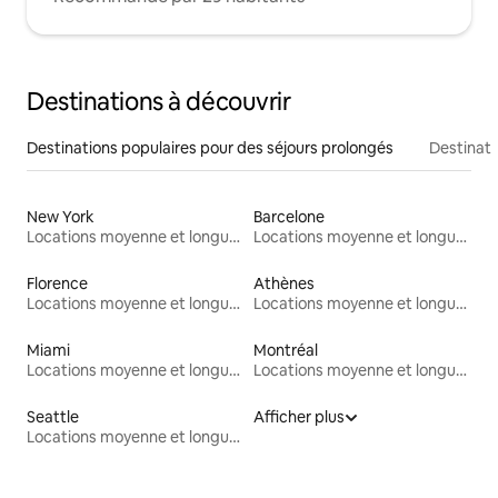
Destinations à découvrir
Destinations populaires pour des séjours prolongés
Destinati
New York
Barcelone
Locations moyenne et longue durée
Locations moyenne et longue durée
Florence
Athènes
Locations moyenne et longue durée
Locations moyenne et longue durée
Miami
Montréal
Locations moyenne et longue durée
Locations moyenne et longue durée
Seattle
Afficher plus
Locations moyenne et longue durée