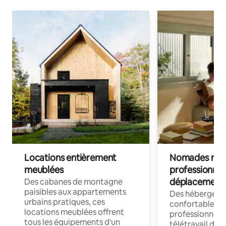
Locations entièrement
Nomades num
meublées
professionnel
déplacement
Des cabanes de montagne
paisibles aux appartements
Des hébergem
urbains pratiques, ces
confortables p
locations meublées offrent
professionnels
tous les équipements d'un
télétravail dis