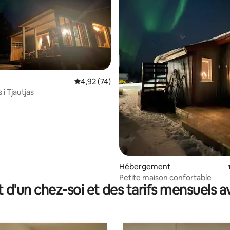
la base de 170 commentaires : 4,88 sur 5
Évaluation moyenne sur la base de 74 comme
4,92 (74)
i Tjautjas
Hébergement
Petite maison confortable
t d'un chez-soi et des tarifs mensuels 