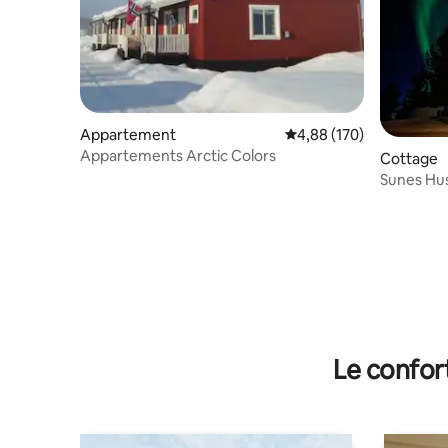
Appartement
Évaluation moyenne sur 
4,88 (170)
Appartements Arctic Colors
Cottage
Sunes Hus 
Le confor