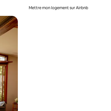
Mettre mon logement sur Airbnb
sant glisser.