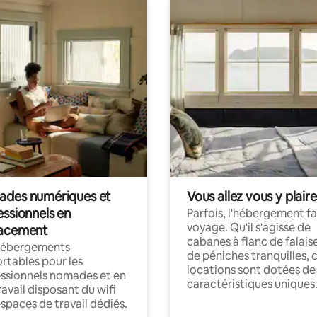
des numériques et
Vous allez vous y plaire
essionnels en
Parfois, l'hébergement fai
voyage. Qu'il s'agisse de
acement
cabanes à flanc de falais
hébergements
de péniches tranquilles, 
rtables pour les
locations sont dotées de
ssionnels nomades et en
caractéristiques uniques
ravail disposant du wifi
espaces de travail dédiés.