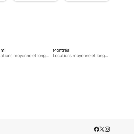
ami
Montréal
Locations moyenne et longue durée
Locations moyenne et longue durée