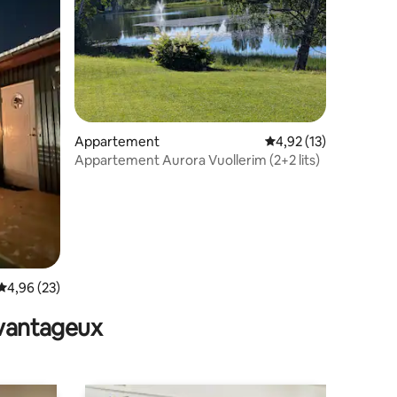
ntaires : 4,92 sur 5
Appartement
Évaluation moyenne su
4,92 (13)
Appartement Aurora Vuollerim (2+2 lits)
Évaluation moyenne sur la base de 23 commentaires : 4,96 sur 5
4,96 (23)
avantageux