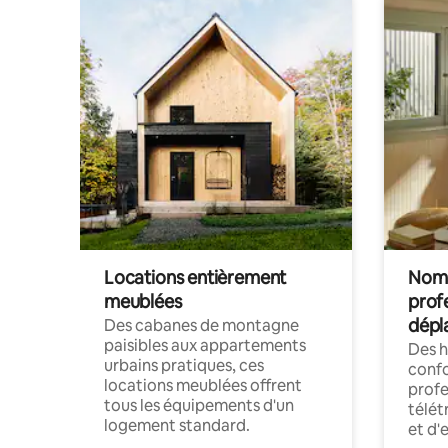
Locations entièrement
Noma
meublées
prof
dépl
Des cabanes de montagne
paisibles aux appartements
Des 
urbains pratiques, ces
confo
locations meublées offrent
profe
tous les équipements d'un
télét
logement standard.
et d'