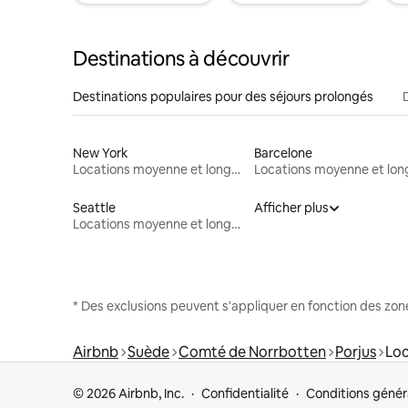
Destinations à découvrir
Destinations populaires pour des séjours prolongés
New York
Barcelone
Locations moyenne et longue durée
Seattle
Afficher plus
Locations moyenne et longue durée
* Des exclusions peuvent s'appliquer en fonction des zo
Airbnb
Suède
Comté de Norrbotten
Porjus
Loc
© 2026 Airbnb, Inc.
Confidentialité
Conditions génér