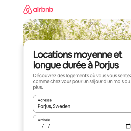
Aller
directement
au
contenu
Locations moyenne et
longue durée à Porjus
Découvrez des logements où vous vous sente
comme chez vous pour un séjour d'un mois ou
plus.
Adresse
Lorsque les résultats s'affichent, utilisez les flèc
Arrivée