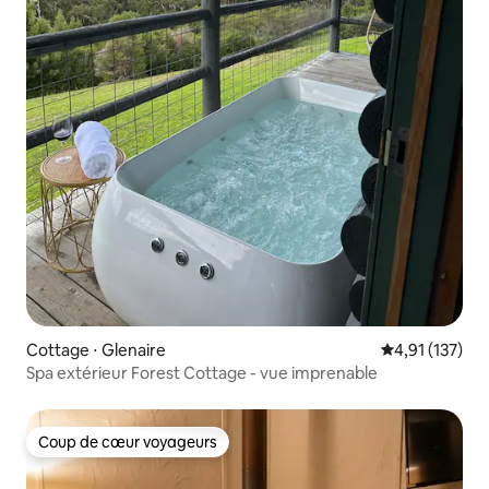
Cottage ⋅ Glenaire
Évaluation moy
4,91 (137)
Spa extérieur Forest Cottage - vue imprenable
Coup de cœur voyageurs
Coup de cœur voyageurs