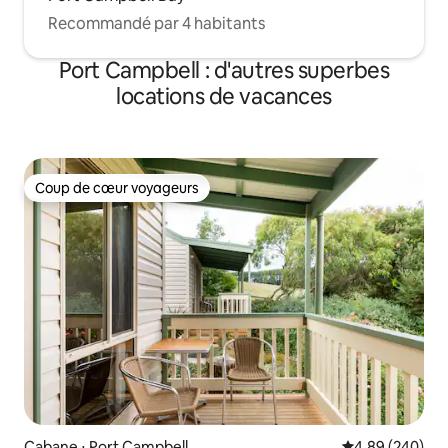
Recommandé par 4 habitants
Port Campbell : d'autres superbes
locations de vacances
Coup de cœur voyageurs
Coup de cœur voyageurs
Cabane ⋅ Port Campbell
Évaluation moy
4,89 (240)