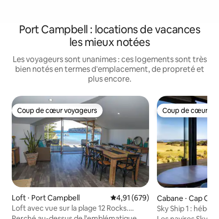
Port Campbell : locations de vacances
les mieux notées
Les voyageurs sont unanimes : ces logements sont très
bien notés en termes d'emplacement, de propreté et
plus encore.
Coup de cœur voyageurs
Coup de cœur vo
Coup de cœur voyageurs
Coup de cœur vo
Loft ⋅ Port Campbell
Évaluation moyenne sur la base 
4,91 (679)
Cabane ⋅ Cap Otw
Loft avec vue sur la plage 12 Rocks.
Sky Ship 1 : hébe
Centre de Port Campbell.
écoresponsable de
Perché au-dessus de l'emblématique
Les navires Sky of