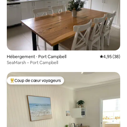
Hébergement ⋅ Port Campbell
Évaluation mo
4,95 (38)
SeaMarsh – Port Campbell
Coup de cœur voyageurs
Coups de cœur voyageurs les plus appréciés