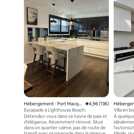
Hébergement ⋅ Port Macqu
Évaluation moyenne sur 
4,96 (136)
Hébergem
arie
Escapade à Lighthouse Beach.
Villa en 
Détendez-vous dans ce havre de paix et
À quelque
d'élégance. Récemment rénové. Situé
idéalemen
dans un quartier calme, pas de route de
l'autorout
transit avec promenade dans la réserve
idéale, q