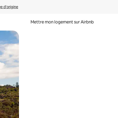
ue d'origine
Mettre mon logement sur Airbnb
sant glisser.