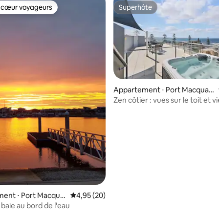
 cœur voyageurs
Superhôte
 cœur voyageurs
Superhôte
Appartement ⋅ Port Macquari
 la base de 119 commentaires : 4,81 sur 5
e
Zen côtier : vues sur le toit et v
villégiature
ent ⋅ Port Macqua
Évaluation moyenne sur la base de 20 commen
4,95 (20)
 baie au bord de l'eau