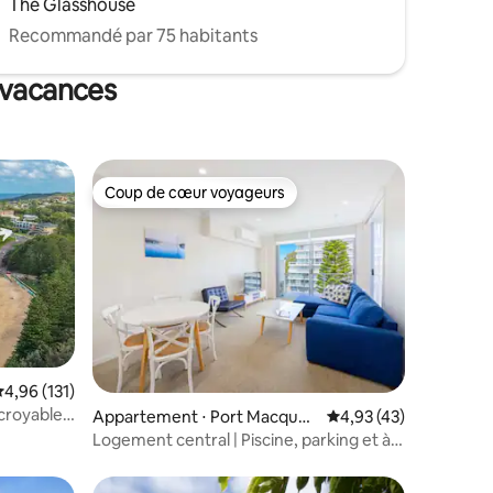
The Glasshouse
Recommandé par 75 habitants
 vacances
Coup de cœur voyageurs
lus appréciés
Coup de cœur voyageurs
ntaires : 4,97 sur 5
valuation moyenne sur la base de 131 commentaires : 4,96 sur 5
4,96 (131)
croyables
Appartement ⋅ Port Macquari
Évaluation moyenne su
4,93 (43)
e
Logement central | Piscine, parking et à
pied de la plage