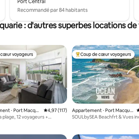
Port Central
Recommandé par 84 habitants
quarie : d'autres superbes locations de
 cœur voyageurs
Coup de cœur voyageurs
 cœur voyageurs
Coups de cœur voyageurs les p
 la base de 44 commentaires : 4,95 sur 5
ent ⋅ Port Macqua
Évaluation moyenne sur la base de 117 comme
4,97 (117)
Appartement ⋅ Port Macqua
É
rie
a plage, 12 voyageurs +
SOULbySEA Beachfrt & Vues in
de compagnie
- Luxe côtier