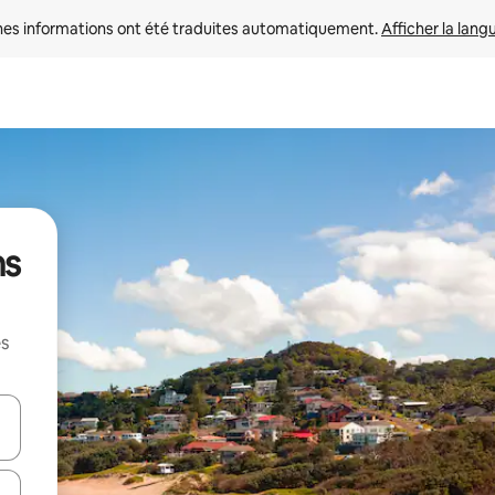
nes informations ont été traduites automatiquement. 
Afficher la lang
ns
es
hes vers le haut et vers le bas pour les parcourir ou en appuyant et en fai