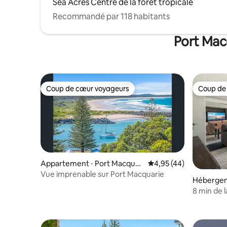
Sea Acres Centre de la forêt tropicale
Recommandé par 118 habitants
Port Mac
Coup de cœur voyageurs
Coup de
Coup de cœur voyageurs
Coup de
Appartement ⋅ Port Macquari
Évaluation moyenne sur
4,95 (44)
e
Vue imprenable sur Port Macquarie
Hébergem
rie
8 min de l
animaux 