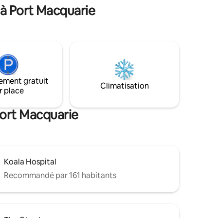
la piste
 à Port Macquarie
e hors de
s l'hôpital
ement gratuit
Climatisation
r place
Port Macquarie
Koala Hospital
Recommandé par 161 habitants