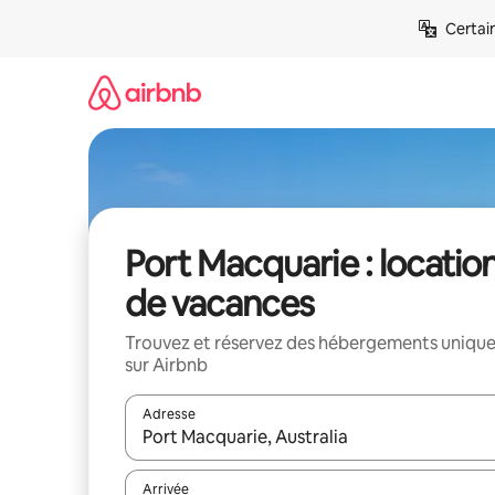
Aller
Certai
directement
au
contenu
Port Macquarie : locatio
de vacances
Trouvez et réservez des hébergements uniqu
sur Airbnb
Adresse
Lorsque les résultats s'affichent, utilisez les flèc
Arrivée