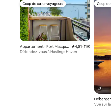
Coup de cœur voyageurs
Coup de
Coup de cœur voyageurs
Coup de
Appartement ⋅ Port Macquar
Évaluation moyenne sur
4,81 (119)
ie
Détendez-vous à Hastings Haven
Hébergem
rie
Vue sur la