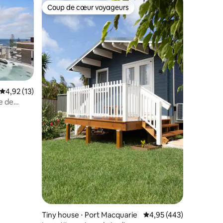
Coup de cœur voyageurs
Coup de cœur voyageurs
Évaluation moyenne sur la base de 13 commentaires : 4,92 sur 5
4,92 (13)
ie de
taires : 4,95 sur 5
Tiny house ⋅ Port Macquarie
Évaluation moyenne sur
4,95 (443)