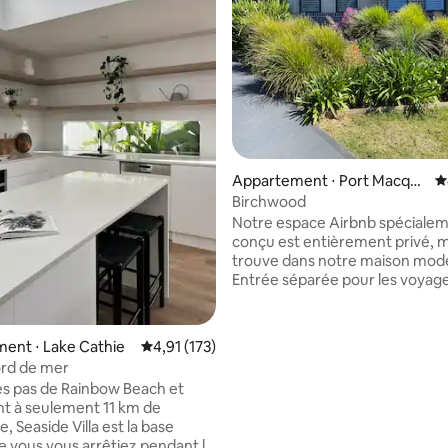
Appartement ⋅ Port Macqua
É
rie
Birchwood
Notre espace Airbnb spéciale
conçu est entièrement privé, m
trouve dans notre maison mod
Entrée séparée pour les voyage
porte d'entrée. Notre logement est
disponible pour 1 ou 2 adultes 
Veuillez noter que nous ne pou
la base de 136 commentaires : 4,96 sur 5
ent ⋅ Lake Cathie
Évaluation moyenne sur la base de 173 comme
4,91 (173)
accepter d'enfants. Près d'Ocean Drive
bord de mer
pour un accès rapide au centre-v
s pas de Rainbow Beach et
Lighthouse Beach et aux cafés,
t à seulement 11 km de
à la Tacking Point Tavern, au cl
e, Seaside Villa est la base
de Port Macquarie, au centre
ue vous vous arrêtiez pendant la